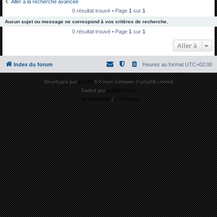
Aller à la recherche avancée
h
0 résultat trouvé • Page
1
sur
1
e
Aucun sujet ou message ne correspond à vos critères de recherche.
r
0 résultat trouvé • Page
1
sur
1
c
Aller à
h
Index du forum
Heures au format
UTC+02:00
e
r
Développé par
phpBB
® Forum Software © phpBB Limited
Traduit par
phpBB-fr.com
Confidentialité
|
Conditions