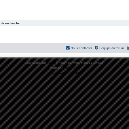
 de recherche.
Nous contacter
L’équipe du forum
Développé par
phpBB
® Forum Software © phpBB Limited
Traduit par
phpBB-fr.com
Confidentialité
|
Conditions