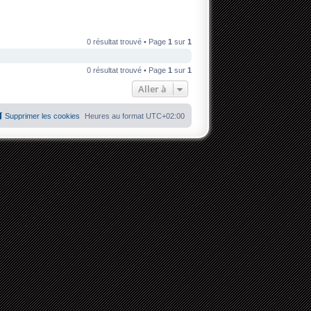
0 résultat trouvé • Page
1
sur
1
0 résultat trouvé • Page
1
sur
1
Aller à
Supprimer les cookies
Heures au format
UTC+02:00