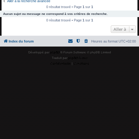
Aller à la recherche avancée
h
0 résultat trouvé • Page
1
sur
1
e
Aucun sujet ou message ne correspond à vos critères de recherche.
r
0 résultat trouvé • Page
1
sur
1
c
Aller à
h
Index du forum
Heures au format
UTC+02:00
e
r
Développé par
phpBB
® Forum Software © phpBB Limited
Traduit par
phpBB-fr.com
Confidentialité
|
Conditions