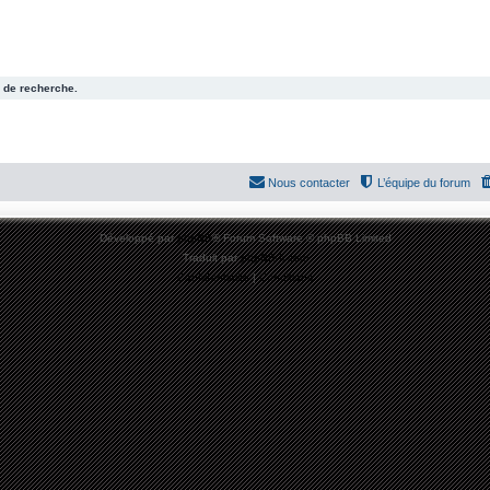
 de recherche.
Nous contacter
L’équipe du forum
Développé par
phpBB
® Forum Software © phpBB Limited
Traduit par
phpBB-fr.com
Confidentialité
|
Conditions