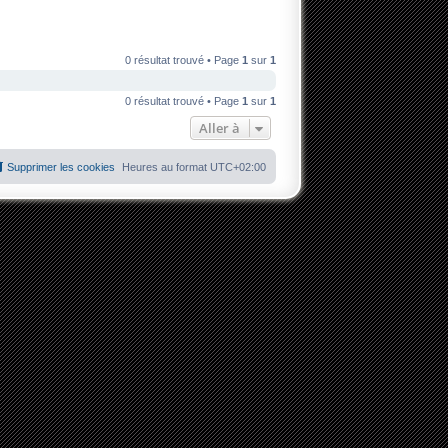
0 résultat trouvé • Page
1
sur
1
0 résultat trouvé • Page
1
sur
1
Aller à
Supprimer les cookies
Heures au format
UTC+02:00