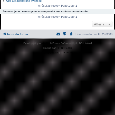
Aller à la recherche avancée
h
0 résultat trouvé • Page
1
sur
1
e
Aucun sujet ou message ne correspond à vos critères de recherche.
r
0 résultat trouvé • Page
1
sur
1
c
Aller à
h
Index du forum
Heures au format
UTC+02:00
e
r
Développé par
phpBB
® Forum Software © phpBB Limited
Traduit par
phpBB-fr.com
Confidentialité
|
Conditions