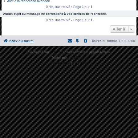
Aller à la recherche avancée
h
0 résultat trouvé • Page
1
sur
1
e
Aucun sujet ou message ne correspond à vos critères de recherche.
r
0 résultat trouvé • Page
1
sur
1
c
Aller à
h
Index du forum
Heures au format
UTC+02:00
e
r
Développé par
phpBB
® Forum Software © phpBB Limited
Traduit par
phpBB-fr.com
Confidentialité
|
Conditions