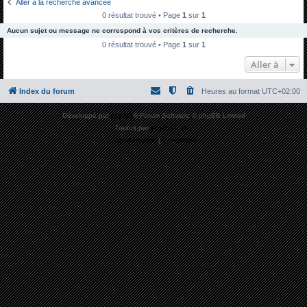
Aller à la recherche avancée
h
0 résultat trouvé • Page
1
sur
1
e
Aucun sujet ou message ne correspond à vos critères de recherche.
r
0 résultat trouvé • Page
1
sur
1
c
Aller à
h
Index du forum
Heures au format
UTC+02:00
e
r
Développé par
phpBB
® Forum Software © phpBB Limited
Traduit par
phpBB-fr.com
Confidentialité
|
Conditions