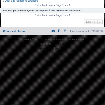
Aller à la recherche avancée
h
0 résultat trouvé • Page
1
sur
1
e
Aucun sujet ou message ne correspond à vos critères de recherche.
r
0 résultat trouvé • Page
1
sur
1
c
Aller à
h
Index du forum
Heures au format
UTC+02:00
e
r
Développé par
phpBB
® Forum Software © phpBB Limited
Traduit par
phpBB-fr.com
Confidentialité
|
Conditions