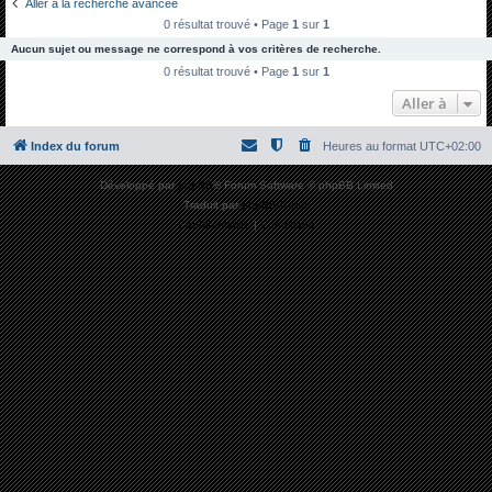
Aller à la recherche avancée
h
0 résultat trouvé • Page
1
sur
1
e
Aucun sujet ou message ne correspond à vos critères de recherche.
r
0 résultat trouvé • Page
1
sur
1
c
Aller à
h
Index du forum
Heures au format
UTC+02:00
e
r
Développé par
phpBB
® Forum Software © phpBB Limited
Traduit par
phpBB-fr.com
Confidentialité
|
Conditions