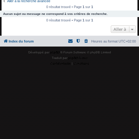
Aller à la recherche avancée
h
0 résultat trouvé • Page
1
sur
1
e
Aucun sujet ou message ne correspond à vos critères de recherche.
r
0 résultat trouvé • Page
1
sur
1
c
Aller à
h
Index du forum
Heures au format
UTC+02:00
e
r
Développé par
phpBB
® Forum Software © phpBB Limited
Traduit par
phpBB-fr.com
Confidentialité
|
Conditions