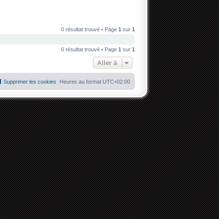
0 résultat trouvé • Page
1
sur
1
0 résultat trouvé • Page
1
sur
1
Aller à
Supprimer les cookies
Heures au format
UTC+02:00