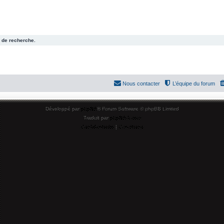
 de recherche.
Nous contacter
L’équipe du forum
Développé par
phpBB
® Forum Software © phpBB Limited
Traduit par
phpBB-fr.com
Confidentialité
|
Conditions