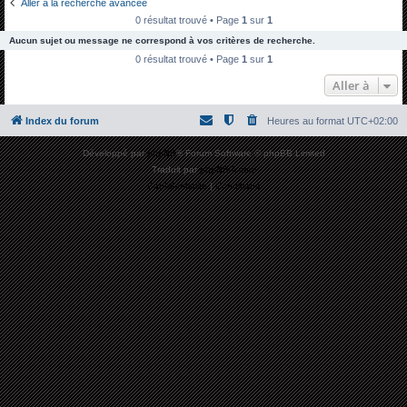
Aller à la recherche avancée
h
0 résultat trouvé • Page
1
sur
1
e
Aucun sujet ou message ne correspond à vos critères de recherche.
r
0 résultat trouvé • Page
1
sur
1
c
Aller à
h
Index du forum
Heures au format
UTC+02:00
e
r
Développé par
phpBB
® Forum Software © phpBB Limited
Traduit par
phpBB-fr.com
Confidentialité
|
Conditions