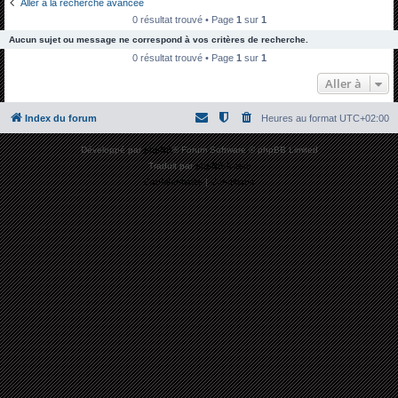
Aller à la recherche avancée
h
0 résultat trouvé • Page
1
sur
1
e
Aucun sujet ou message ne correspond à vos critères de recherche.
r
0 résultat trouvé • Page
1
sur
1
c
Aller à
h
Index du forum
Heures au format
UTC+02:00
e
r
Développé par
phpBB
® Forum Software © phpBB Limited
Traduit par
phpBB-fr.com
Confidentialité
|
Conditions