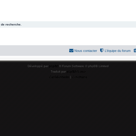
 de recherche.
Nous contacter
L’équipe du forum
Développé par
phpBB
® Forum Software © phpBB Limited
Traduit par
phpBB-fr.com
Confidentialité
|
Conditions