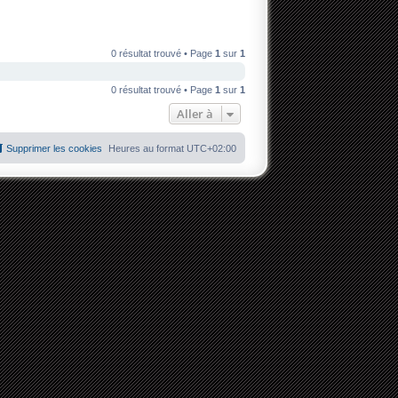
0 résultat trouvé • Page
1
sur
1
0 résultat trouvé • Page
1
sur
1
Aller à
Supprimer les cookies
Heures au format
UTC+02:00