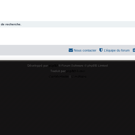
 de recherche.
Nous contacter
L’équipe du forum
Développé par
phpBB
® Forum Software © phpBB Limited
Traduit par
phpBB-fr.com
Confidentialité
|
Conditions