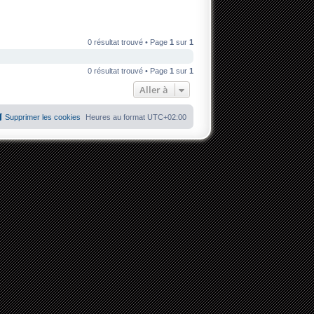
0 résultat trouvé • Page
1
sur
1
0 résultat trouvé • Page
1
sur
1
Aller à
Supprimer les cookies
Heures au format
UTC+02:00