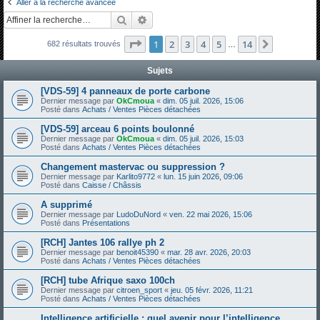
Aller à la recherche avancée
h
Rechercher
Recherche avancée
e
Page
1
sur
14
1
2
3
4
5
14
Suivante
682 résultats trouvés
r
…
c
Sujets
h
[VDS-59] 4 panneaux de porte carbone
e
Dernier message par
OkCmoua
«
dim. 05 juil. 2026, 15:06
Posté dans
Achats / Ventes Pièces détachées
r
[VDS-59] arceau 6 points boulonné
Dernier message par
OkCmoua
«
dim. 05 juil. 2026, 15:03
Posté dans
Achats / Ventes Pièces détachées
Changement mastervac ou suppression ?
Dernier message par
Karlito9772
«
lun. 15 juin 2026, 09:06
Posté dans
Caisse / Châssis
A supprimé
Dernier message par
LudoDuNord
«
ven. 22 mai 2026, 15:06
Posté dans
Présentations
[RCH] Jantes 106 rallye ph 2
Dernier message par
benoit45390
«
mar. 28 avr. 2026, 20:03
Posté dans
Achats / Ventes Pièces détachées
[RCH] tube Afrique saxo 100ch
Dernier message par
citroen_sport
«
jeu. 05 févr. 2026, 11:21
Posté dans
Achats / Ventes Pièces détachées
Intelligence artificielle : quel avenir pour l’intelligence