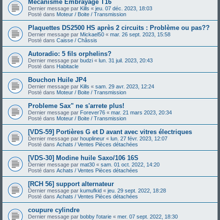
Mécanisme Embrayage T16
Dernier message par
Kills
«
jeu. 07 déc. 2023, 18:03
Posté dans
Moteur / Boite / Transmission
Plaquettes DS2500 HS après 2 circuits : Problème ou pas??
Dernier message par
Mickael50
«
mar. 26 sept. 2023, 15:58
Posté dans
Caisse / Châssis
Autoradio: 5 fils orphelins?
Dernier message par
budzi
«
lun. 31 juil. 2023, 20:43
Posté dans
Habitacle
Bouchon Huile JP4
Dernier message par
Kills
«
sam. 29 avr. 2023, 12:24
Posté dans
Moteur / Boite / Transmission
Probleme Sax" ne s'arrete plus!
Dernier message par
Forever76
«
mar. 21 mars 2023, 20:34
Posté dans
Moteur / Boite / Transmission
[VDS-59] Portières G et D avant avec vitres électriques
Dernier message par
houplineur
«
lun. 27 févr. 2023, 12:07
Posté dans
Achats / Ventes Pièces détachées
[VDS-30] Modine huile Saxo/106 16S
Dernier message par
mat30
«
sam. 01 oct. 2022, 14:20
Posté dans
Achats / Ventes Pièces détachées
[RCH 56] support alternateur
Dernier message par
kumufkid
«
jeu. 29 sept. 2022, 18:28
Posté dans
Achats / Ventes Pièces détachées
coupure cylindre
Dernier message par
bobby l'otarie
«
mer. 07 sept. 2022, 18:30