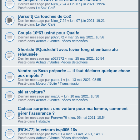
Dernier message par
Nico_7.24
«
lun. 07 juin 2021, 19:24
Posté dans
Le Sax' Café
[Airsoft] Cartouches de Co2
Dernier message par
Nico_7.24
«
lun. 07 juin 2021, 19:21
Posté dans
Le Sax' Café
Couple 16*63 usiné pour Quaife
Dernier message par
p027372
«
mar. 25 mai 2021, 10:56
Posté dans
Achats / Ventes Pièces détachées
Shortshift/Quickshift avec levier long et embase alu
rehaussée
Dernier message par
p027372
«
mar. 25 mai 2021, 10:54
Posté dans
Achats / Ventes Pièces détachées
Vendre sa Saxo préparée — il faut déclarer quelque chose
aux impôts ?
Dernier message par
pacou1
«
jeu. 13 mai 2021, 08:55
Posté dans
Moteur / Boite / Transmission
ski et voiture?
Dernier message par
mat30
«
lun. 10 mai 2021, 18:38
Posté dans
Achats / Ventes Pièces détachées
Cadeau surprise : une voiture pour ma femme, comment
gérer l'assurance ?
Dernier message par
Forever76
«
jeu. 06 mai 2021, 10:54
Posté dans
Habitacle
[RCH-77] Injecteurs iwp006 16v
Dernier message par
toto931
«
mer. 21 avr. 2021, 14:13
Posté dans
Achats / Ventes Pièces détachées