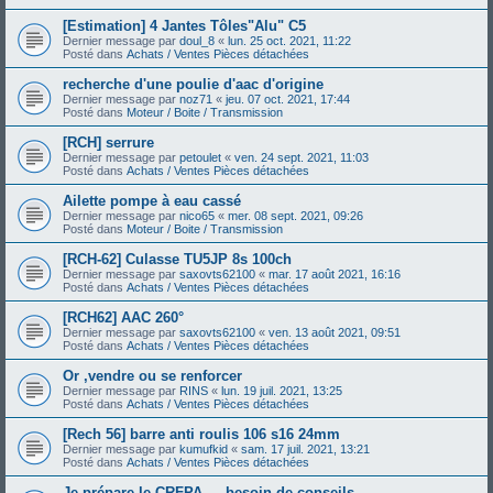
[Estimation] 4 Jantes Tôles"Alu" C5
Dernier message par
doul_8
«
lun. 25 oct. 2021, 11:22
Posté dans
Achats / Ventes Pièces détachées
recherche d'une poulie d'aac d'origine
Dernier message par
noz71
«
jeu. 07 oct. 2021, 17:44
Posté dans
Moteur / Boite / Transmission
[RCH] serrure
Dernier message par
petoulet
«
ven. 24 sept. 2021, 11:03
Posté dans
Achats / Ventes Pièces détachées
Ailette pompe à eau cassé
Dernier message par
nico65
«
mer. 08 sept. 2021, 09:26
Posté dans
Moteur / Boite / Transmission
[RCH-62] Culasse TU5JP 8s 100ch
Dernier message par
saxovts62100
«
mar. 17 août 2021, 16:16
Posté dans
Achats / Ventes Pièces détachées
[RCH62] AAC 260°
Dernier message par
saxovts62100
«
ven. 13 août 2021, 09:51
Posté dans
Achats / Ventes Pièces détachées
Or ,vendre ou se renforcer
Dernier message par
RINS
«
lun. 19 juil. 2021, 13:25
Posté dans
Achats / Ventes Pièces détachées
[Rech 56] barre anti roulis 106 s16 24mm
Dernier message par
kumufkid
«
sam. 17 juil. 2021, 13:21
Posté dans
Achats / Ventes Pièces détachées
Je prépare le CRFPA — besoin de conseils