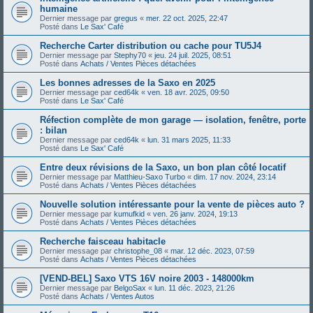
humaine
Dernier message par
gregus
«
mer. 22 oct. 2025, 22:47
Posté dans
Le Sax' Café
Recherche Carter distribution ou cache pour TU5J4
Dernier message par
Stephy70
«
jeu. 24 juil. 2025, 08:51
Posté dans
Achats / Ventes Pièces détachées
Les bonnes adresses de la Saxo en 2025
Dernier message par
ced64k
«
ven. 18 avr. 2025, 09:50
Posté dans
Le Sax' Café
Réfection complète de mon garage — isolation, fenêtre, porte
: bilan
Dernier message par
ced64k
«
lun. 31 mars 2025, 11:33
Posté dans
Le Sax' Café
Entre deux révisions de la Saxo, un bon plan côté locatif
Dernier message par
Matthieu-Saxo Turbo
«
dim. 17 nov. 2024, 23:14
Posté dans
Achats / Ventes Pièces détachées
Nouvelle solution intéressante pour la vente de pièces auto ?
Dernier message par
kumufkid
«
ven. 26 janv. 2024, 19:13
Posté dans
Achats / Ventes Pièces détachées
Recherche faisceau habitacle
Dernier message par
christophe_08
«
mar. 12 déc. 2023, 07:59
Posté dans
Achats / Ventes Pièces détachées
[VEND-BEL] Saxo VTS 16V noire 2003 - 148000km
Dernier message par
BelgoSax
«
lun. 11 déc. 2023, 21:26
Posté dans
Achats / Ventes Autos