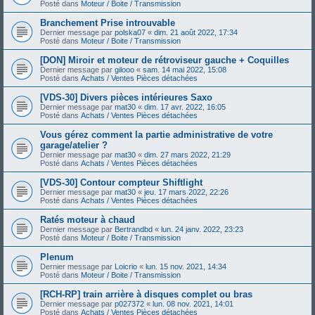
Posté dans
Moteur / Boite / Transmission
Branchement Prise introuvable
Dernier message par
polska07
«
dim. 21 août 2022, 17:34
Posté dans
Moteur / Boite / Transmission
[DON] Miroir et moteur de rétroviseur gauche + Coquilles
Dernier message par
gilooo
«
sam. 14 mai 2022, 15:08
Posté dans
Achats / Ventes Pièces détachées
[VDS-30] Divers pièces intérieures Saxo
Dernier message par
mat30
«
dim. 17 avr. 2022, 16:05
Posté dans
Achats / Ventes Pièces détachées
Vous gérez comment la partie administrative de votre
garage/atelier ?
Dernier message par
mat30
«
dim. 27 mars 2022, 21:29
Posté dans
Achats / Ventes Pièces détachées
[VDS-30] Contour compteur Shiftlight
Dernier message par
mat30
«
jeu. 17 mars 2022, 22:26
Posté dans
Achats / Ventes Pièces détachées
Ratés moteur à chaud
Dernier message par
Bertrandbd
«
lun. 24 janv. 2022, 23:23
Posté dans
Moteur / Boite / Transmission
Plenum
Dernier message par
Loicrio
«
lun. 15 nov. 2021, 14:34
Posté dans
Moteur / Boite / Transmission
[RCH-RP] train arrière à disques complet ou bras
Dernier message par
p027372
«
lun. 08 nov. 2021, 14:01
Posté dans
Achats / Ventes Pièces détachées