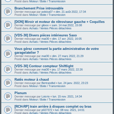
Posté dans
Moteur / Boite / Transmission
Branchement Prise introuvable
Dernier message par
polska07
«
dim. 21 août 2022, 17:34
Posté dans
Moteur / Boite / Transmission
[DON] Miroir et moteur de rétroviseur gauche + Coquilles
Dernier message par
gilooo
«
sam. 14 mai 2022, 15:08
Posté dans
Achats / Ventes Pièces détachées
[VDS-30] Divers pièces intérieures Saxo
Dernier message par
mat30
«
dim. 17 avr. 2022, 16:05
Posté dans
Achats / Ventes Pièces détachées
Vous gérez comment la partie administrative de votre
garage/atelier ?
Dernier message par
mat30
«
dim. 27 mars 2022, 21:29
Posté dans
Achats / Ventes Pièces détachées
[VDS-30] Contour compteur Shiftlight
Dernier message par
mat30
«
jeu. 17 mars 2022, 22:26
Posté dans
Achats / Ventes Pièces détachées
Ratés moteur à chaud
Dernier message par
Bertrandbd
«
lun. 24 janv. 2022, 23:23
Posté dans
Moteur / Boite / Transmission
Plenum
Dernier message par
Loicrio
«
lun. 15 nov. 2021, 14:34
Posté dans
Moteur / Boite / Transmission
[RCH-RP] train arrière à disques complet ou bras
Dernier message par
p027372
«
lun. 08 nov. 2021, 14:01
Posté dans
Achats / Ventes Pièces détachées