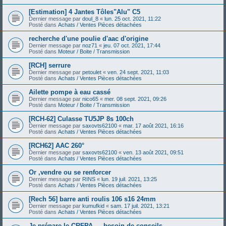
[Estimation] 4 Jantes Tôles"Alu" C5
Dernier message par
doul_8
«
lun. 25 oct. 2021, 11:22
Posté dans
Achats / Ventes Pièces détachées
recherche d'une poulie d'aac d'origine
Dernier message par
noz71
«
jeu. 07 oct. 2021, 17:44
Posté dans
Moteur / Boite / Transmission
[RCH] serrure
Dernier message par
petoulet
«
ven. 24 sept. 2021, 11:03
Posté dans
Achats / Ventes Pièces détachées
Ailette pompe à eau cassé
Dernier message par
nico65
«
mer. 08 sept. 2021, 09:26
Posté dans
Moteur / Boite / Transmission
[RCH-62] Culasse TU5JP 8s 100ch
Dernier message par
saxovts62100
«
mar. 17 août 2021, 16:16
Posté dans
Achats / Ventes Pièces détachées
[RCH62] AAC 260°
Dernier message par
saxovts62100
«
ven. 13 août 2021, 09:51
Posté dans
Achats / Ventes Pièces détachées
Or ,vendre ou se renforcer
Dernier message par
RINS
«
lun. 19 juil. 2021, 13:25
Posté dans
Achats / Ventes Pièces détachées
[Rech 56] barre anti roulis 106 s16 24mm
Dernier message par
kumufkid
«
sam. 17 juil. 2021, 13:21
Posté dans
Achats / Ventes Pièces détachées
Je prépare le CRFPA — besoin de conseils