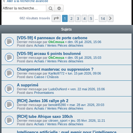
Aller à la recherche avancée
h
Rechercher
Recherche avancée
e
Page
1
sur
14
1
2
3
4
5
14
Suivante
682 résultats trouvés
r
…
c
Sujets
h
[VDS-59] 4 panneaux de porte carbone
e
Dernier message par
OkCmoua
«
dim. 05 juil. 2026, 15:06
Posté dans
Achats / Ventes Pièces détachées
r
[VDS-59] arceau 6 points boulonné
Dernier message par
OkCmoua
«
dim. 05 juil. 2026, 15:03
Posté dans
Achats / Ventes Pièces détachées
Changement mastervac ou suppression ?
Dernier message par
Karlito9772
«
lun. 15 juin 2026, 09:06
Posté dans
Caisse / Châssis
A supprimé
Dernier message par
LudoDuNord
«
ven. 22 mai 2026, 15:06
Posté dans
Présentations
[RCH] Jantes 106 rallye ph 2
Dernier message par
benoit45390
«
mar. 28 avr. 2026, 20:03
Posté dans
Achats / Ventes Pièces détachées
[RCH] tube Afrique saxo 100ch
Dernier message par
citroen_sport
«
jeu. 05 févr. 2026, 11:21
Posté dans
Achats / Ventes Pièces détachées
Intelligence artificielle : quel avenir pour l’intelligence