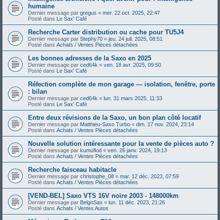
humaine
Dernier message par
gregus
«
mer. 22 oct. 2025, 22:47
Posté dans
Le Sax' Café
Recherche Carter distribution ou cache pour TU5J4
Dernier message par
Stephy70
«
jeu. 24 juil. 2025, 08:51
Posté dans
Achats / Ventes Pièces détachées
Les bonnes adresses de la Saxo en 2025
Dernier message par
ced64k
«
ven. 18 avr. 2025, 09:50
Posté dans
Le Sax' Café
Réfection complète de mon garage — isolation, fenêtre, porte
: bilan
Dernier message par
ced64k
«
lun. 31 mars 2025, 11:33
Posté dans
Le Sax' Café
Entre deux révisions de la Saxo, un bon plan côté locatif
Dernier message par
Matthieu-Saxo Turbo
«
dim. 17 nov. 2024, 23:14
Posté dans
Achats / Ventes Pièces détachées
Nouvelle solution intéressante pour la vente de pièces auto ?
Dernier message par
kumufkid
«
ven. 26 janv. 2024, 19:13
Posté dans
Achats / Ventes Pièces détachées
Recherche faisceau habitacle
Dernier message par
christophe_08
«
mar. 12 déc. 2023, 07:59
Posté dans
Achats / Ventes Pièces détachées
[VEND-BEL] Saxo VTS 16V noire 2003 - 148000km
Dernier message par
BelgoSax
«
lun. 11 déc. 2023, 21:26
Posté dans
Achats / Ventes Autos