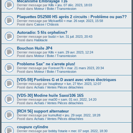
Mécanisme Embrayage T16
Dernier message par
Kills
«
jeu. 07 déc. 2023, 18:03
Posté dans
Moteur / Boite / Transmission
Plaquettes DS2500 HS après 2 circuits : Problème ou pas??
Dernier message par
Mickael50
«
mar. 26 sept. 2023, 15:58
Posté dans
Caisse / Châssis
Autoradio: 5 fils orphelins?
Dernier message par
budzi
«
lun. 31 juil. 2023, 20:43
Posté dans
Habitacle
Bouchon Huile JP4
Dernier message par
Kills
«
sam. 29 avr. 2023, 12:24
Posté dans
Moteur / Boite / Transmission
Probleme Sax" ne s'arrete plus!
Dernier message par
Forever76
«
mar. 21 mars 2023, 20:34
Posté dans
Moteur / Boite / Transmission
[VDS-59] Portières G et D avant avec vitres électriques
Dernier message par
houplineur
«
lun. 27 févr. 2023, 12:07
Posté dans
Achats / Ventes Pièces détachées
[VDS-30] Modine huile Saxo/106 16S
Dernier message par
mat30
«
sam. 01 oct. 2022, 14:20
Posté dans
Achats / Ventes Pièces détachées
[RCH 56] support alternateur
Dernier message par
kumufkid
«
jeu. 29 sept. 2022, 18:28
Posté dans
Achats / Ventes Pièces détachées
coupure cylindre
Dernier message par
bobby l'otarie
«
mer. 07 sept. 2022, 18:30