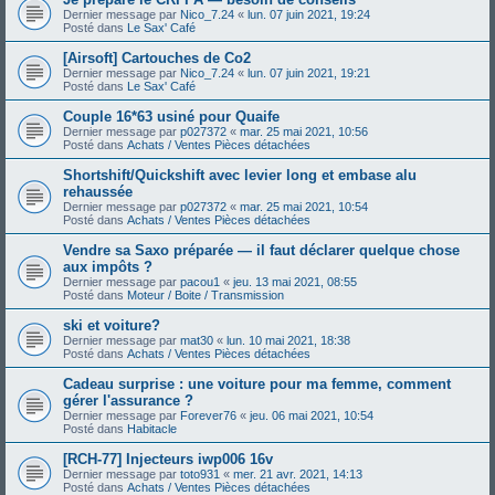
Dernier message par
Nico_7.24
«
lun. 07 juin 2021, 19:24
Posté dans
Le Sax' Café
[Airsoft] Cartouches de Co2
Dernier message par
Nico_7.24
«
lun. 07 juin 2021, 19:21
Posté dans
Le Sax' Café
Couple 16*63 usiné pour Quaife
Dernier message par
p027372
«
mar. 25 mai 2021, 10:56
Posté dans
Achats / Ventes Pièces détachées
Shortshift/Quickshift avec levier long et embase alu
rehaussée
Dernier message par
p027372
«
mar. 25 mai 2021, 10:54
Posté dans
Achats / Ventes Pièces détachées
Vendre sa Saxo préparée — il faut déclarer quelque chose
aux impôts ?
Dernier message par
pacou1
«
jeu. 13 mai 2021, 08:55
Posté dans
Moteur / Boite / Transmission
ski et voiture?
Dernier message par
mat30
«
lun. 10 mai 2021, 18:38
Posté dans
Achats / Ventes Pièces détachées
Cadeau surprise : une voiture pour ma femme, comment
gérer l'assurance ?
Dernier message par
Forever76
«
jeu. 06 mai 2021, 10:54
Posté dans
Habitacle
[RCH-77] Injecteurs iwp006 16v
Dernier message par
toto931
«
mer. 21 avr. 2021, 14:13
Posté dans
Achats / Ventes Pièces détachées