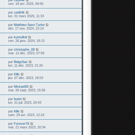
ven. 18 avr. 2025, 09:50
par
ced64k
lun. 31 mars 2025, 11:33
par
Matthieu-Saxo Turbo
dim. 17 nov. 2024, 23:14
par
kumufkid
ven. 26 janv. 2024, 19:13
par
christophe_08
mar. 12 déc. 2023, 07:59
par
BelgoSax
lun. 11 déc. 2023, 21:26
par
Kills
jeu. 07 déc. 2023, 18:03
par
Mickael50
mar. 26 sept. 2023, 15:58
par
budzi
lun. 31 juil. 2023, 20:43
par
Kills
sam. 29 avr. 2023, 12:24
par
Forever76
mar. 21 mars 2023, 20:34