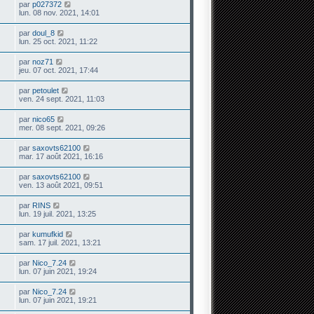
par
p027372
lun. 08 nov. 2021, 14:01
par
doul_8
lun. 25 oct. 2021, 11:22
par
noz71
jeu. 07 oct. 2021, 17:44
par
petoulet
ven. 24 sept. 2021, 11:03
par
nico65
mer. 08 sept. 2021, 09:26
par
saxovts62100
mar. 17 août 2021, 16:16
par
saxovts62100
ven. 13 août 2021, 09:51
par
RINS
lun. 19 juil. 2021, 13:25
par
kumufkid
sam. 17 juil. 2021, 13:21
par
Nico_7.24
lun. 07 juin 2021, 19:24
par
Nico_7.24
lun. 07 juin 2021, 19:21