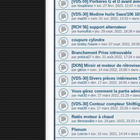
[VDS-59] Portières G et D avant avec
par
houplineur
» lun. 27 févr. 2023, 12:07 » 
[VDS-30] Modine huile Saxo/106 16
par
mat30
» sam. 01 oct. 2022, 14:20 » dan
[RCH 56] support alternateur
par
kumufkid
» jeu. 29 sept. 2022, 18:28 » d
coupure cylindre
par
bobby l'otarie
» mer. 07 sept. 2022, 18:3
Branchement Prise introuvable
par
polska07
» dim. 21 août 2022, 17:34 » d
[DON] Miroir et moteur de rétrovis
par
gilooo
» sam. 14 mai 2022, 15:08 » dans
[VDS-30] Divers pièces intérieures
par
mat30
» dim. 17 avr. 2022, 16:05 » dans
Vous gérez comment la partie admini
par
mat30
» dim. 27 mars 2022, 21:29 » dan
[VDS-30] Contour compteur Shiftlig
par
mat30
» jeu. 17 mars 2022, 22:26 » dan
Ratés moteur à chaud
par
Bertrandbd
» lun. 24 janv. 2022, 23:23 »
Plenum
par
Loicrio
» lun. 15 nov. 2021, 14:34 » dans