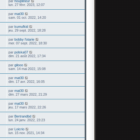
par
houplineur
lun. 27 févr. 2023, 12:07
par
mat30
sam. 01 oct. 2022, 14:20
par
kumufkid
jeu. 29 sept. 2022, 18:28
par
bobby l'otarie
mer. 07 sept. 2022, 18:30
par
polska07
dim. 21 août 2022, 17:34
par
gilooo
sam. 14 mai 2022, 15:08
par
mat30
dim. 17 avr. 2022, 16:05
par
mat30
dim. 27 mars 2022, 21:29
par
mat30
jeu. 17 mars 2022, 22:26
par
Bertrandbd
lun. 24 janv. 2022, 23:23
par
Loicrio
lun. 15 nov. 2021, 14:34