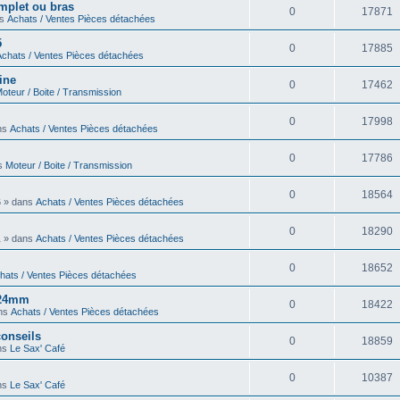
omplet ou bras
0
17871
ns
Achats / Ventes Pièces détachées
5
0
17885
Achats / Ventes Pièces détachées
ine
0
17462
oteur / Boite / Transmission
0
17998
ans
Achats / Ventes Pièces détachées
0
17786
ns
Moteur / Boite / Transmission
0
18564
6 » dans
Achats / Ventes Pièces détachées
0
18290
1 » dans
Achats / Ventes Pièces détachées
0
18652
hats / Ventes Pièces détachées
6 24mm
0
18422
ans
Achats / Ventes Pièces détachées
onseils
0
18859
ans
Le Sax' Café
0
10387
ans
Le Sax' Café