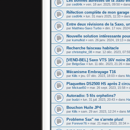
Les bonnes adresses de la Saxo en
par
ced64k
» ven. 18 avr. 2025, 09:50 » dan
Réfection complète de mon garage — 
par
ced64k
» lun. 31 mars 2025, 11:33 » da
Entre deux révisions de la Saxo, un
par
Matthieu-Saxo Turbo
» dim. 17 nov. 2024
Nouvelle solution intéressante pour
par
kumufkid
» ven. 26 janv. 2024, 19:13 » 
Recherche faisceau habitacle
par
christophe_08
» mar. 12 déc. 2023, 07:5
[VEND-BEL] Saxo VTS 16V noire 20
par
BelgoSax
» lun. 11 déc. 2023, 21:26 » d
Mécanisme Embrayage T16
par
Kills
» jeu. 07 déc. 2023, 18:03 » dans
Mo
Plaquettes DS2500 HS après 2 circ
par
Mickael50
» mar. 26 sept. 2023, 15:58 »
Autoradio: 5 fils orphelins?
par
budzi
» lun. 31 juil. 2023, 20:43 » dans
Ha
Bouchon Huile JP4
par
Kills
» sam. 29 avr. 2023, 12:24 » dans
Mo
Probleme Sax" ne s'arrete plus!
par
Forever76
» mar. 21 mars 2023, 20:34 »