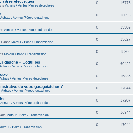
 vitres électriques
0
15775
dans
Achats / Ventes Pièces détachées
S
0
16095
s
Achats / Ventes Pièces détachées
0
15509
ans
Achats / Ventes Pièces détachées
0
15627
0 » dans
Moteur / Boite / Transmission
0
15806
ans
Moteur / Boite / Transmission
eur gauche + Coquilles
0
60423
Achats / Ventes Pièces détachées
 Saxo
0
16835
Achats / Ventes Pièces détachées
strative de votre garage/atelier ?
0
17044
s
Achats / Ventes Pièces détachées
ht
0
17207
s
Achats / Ventes Pièces détachées
0
16844
 dans
Moteur / Boite / Transmission
0
17044
Moteur / Boite / Transmission