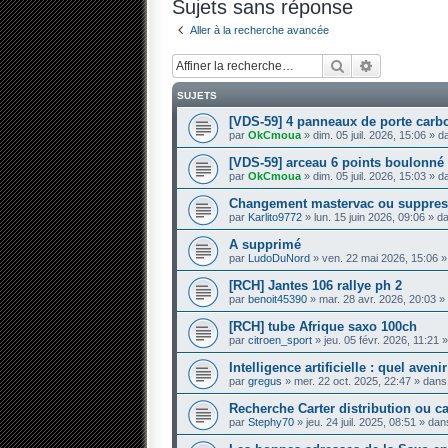
Sujets sans réponse
Aller à la recherche avancée
Rechercher
Recherche 
SUJETS
[VDS-59] 4 panneaux de porte carb
par
OkCmoua
» dim. 05 juil. 2026, 15:06 » 
[VDS-59] arceau 6 points boulonné
par
OkCmoua
» dim. 05 juil. 2026, 15:03 » 
Changement mastervac ou suppres
par
Karlito9772
» lun. 15 juin 2026, 09:06 » 
A supprimé
par
LudoDuNord
» ven. 22 mai 2026, 15:06 
[RCH] Jantes 106 rallye ph 2
par
benoit45390
» mar. 28 avr. 2026, 20:03 
[RCH] tube Afrique saxo 100ch
par
citroen_sport
» jeu. 05 févr. 2026, 11:21
Intelligence artificielle : quel aven
par
gregus
» mer. 22 oct. 2025, 22:47 » dan
Recherche Carter distribution ou 
par
Stephy70
» jeu. 24 juil. 2025, 08:51 » da