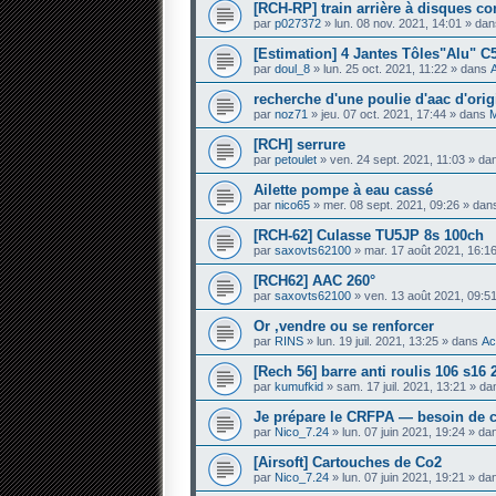
[RCH-RP] train arrière à disques c
par
p027372
» lun. 08 nov. 2021, 14:01 » da
[Estimation] 4 Jantes Tôles"Alu" C
par
doul_8
» lun. 25 oct. 2021, 11:22 » dans
recherche d'une poulie d'aac d'orig
par
noz71
» jeu. 07 oct. 2021, 17:44 » dans
M
[RCH] serrure
par
petoulet
» ven. 24 sept. 2021, 11:03 » d
Ailette pompe à eau cassé
par
nico65
» mer. 08 sept. 2021, 09:26 » da
[RCH-62] Culasse TU5JP 8s 100ch
par
saxovts62100
» mar. 17 août 2021, 16:1
[RCH62] AAC 260°
par
saxovts62100
» ven. 13 août 2021, 09:5
Or ,vendre ou se renforcer
par
RINS
» lun. 19 juil. 2021, 13:25 » dans
Ac
[Rech 56] barre anti roulis 106 s1
par
kumufkid
» sam. 17 juil. 2021, 13:21 » d
Je prépare le CRFPA — besoin de c
par
Nico_7.24
» lun. 07 juin 2021, 19:24 » d
[Airsoft] Cartouches de Co2
par
Nico_7.24
» lun. 07 juin 2021, 19:21 » d