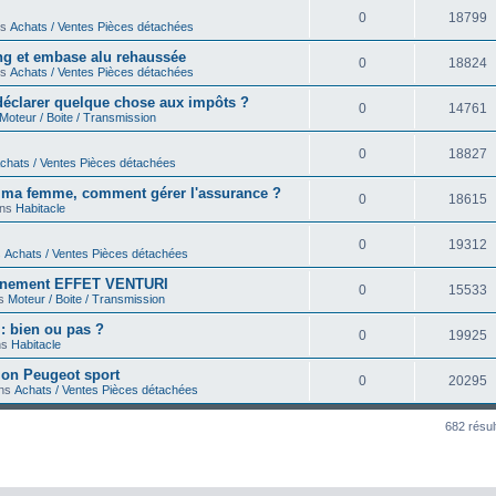
0
18799
ns
Achats / Ventes Pièces détachées
ong et embase alu rehaussée
0
18824
ns
Achats / Ventes Pièces détachées
déclarer quelque chose aux impôts ?
0
14761
Moteur / Boite / Transmission
0
18827
chats / Ventes Pièces détachées
r ma femme, comment gérer l'assurance ?
0
18615
ans
Habitacle
0
19312
s
Achats / Ventes Pièces détachées
onnement EFFET VENTURI
0
15533
ns
Moteur / Boite / Transmission
 : bien ou pas ?
0
19925
ns
Habitacle
on Peugeot sport
0
20295
ans
Achats / Ventes Pièces détachées
682 résul