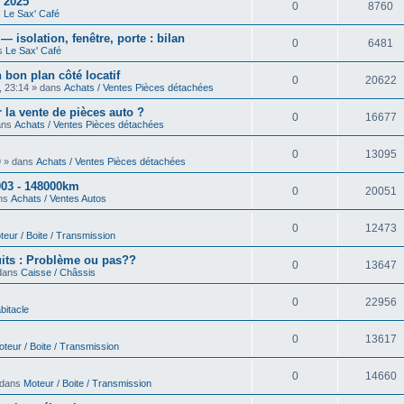
 2025
0
8760
s
Le Sax' Café
isolation, fenêtre, porte : bilan
0
6481
ns
Le Sax' Café
 bon plan côté locatif
0
20622
, 23:14 » dans
Achats / Ventes Pièces détachées
 la vente de pièces auto ?
0
16677
dans
Achats / Ventes Pièces détachées
0
13095
9 » dans
Achats / Ventes Pièces détachées
03 - 148000km
0
20051
ans
Achats / Ventes Autos
0
12473
teur / Boite / Transmission
uits : Problème ou pas??
0
13647
 dans
Caisse / Châssis
0
22956
bitacle
0
13617
teur / Boite / Transmission
0
14660
 dans
Moteur / Boite / Transmission