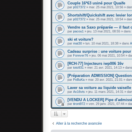
Couple 16*63 usiné pour Quaife
par
p027372
» mar. 25 mai 2021, 10:56 » da
Shortshift/Quickshift avec levier l
par
p027372
» mar. 25 mai 2021, 10:54 » da
Vendre sa Saxo préparée — il faut 
par
pacou1
» jeu. 13 mai 2021, 08:55 » dans
ski et voiture?
par
mat30
» lun. 10 mai 2021, 18:38 » dans
A
Cadeau surprise : une voiture pou
par
Forever76
» jeu. 06 mai 2021, 10:54 » d
[RCH-77] Injecteurs iwp006 16v
par
toto931
» mer. 21 avr. 2021, 14:13 » dan
[Préparation ADMISSION] Questi
par
PoBuKa
» mar. 20 avr. 2021, 21:01 » da
Laver sa voiture au liquide vaiselle
par
Ax16vts
» jeu. 11 mars 2021, 14:31 » da
[VENDU A LOCKER] Pipe d'admissi
par
tironi972
» ven. 29 janv. 2021, 07:44 » d
Aller à la recherche avancée