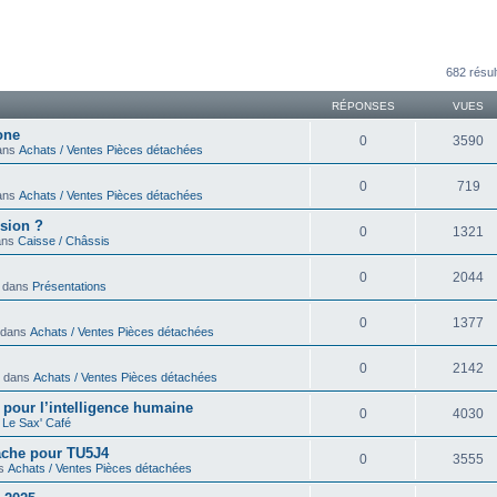
avancée
682 résul
RÉPONSES
VUES
one
0
3590
dans
Achats / Ventes Pièces détachées
0
719
dans
Achats / Ventes Pièces détachées
sion ?
0
1321
dans
Caisse / Châssis
0
2044
» dans
Présentations
0
1377
» dans
Achats / Ventes Pièces détachées
0
2142
 » dans
Achats / Ventes Pièces détachées
ir pour l’intelligence humaine
0
4030
s
Le Sax' Café
cache pour TU5J4
0
3555
ns
Achats / Ventes Pièces détachées