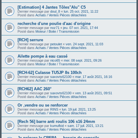
[Estimation] 4 Jantes Tôles"Alu" C5
Dernier message par
doul_8
«
lun. 25 oct. 2021, 11:22
Posté dans
Achats / Ventes Pièces détachées
recherche d'une poulie d'aac d'origine
Dernier message par
noz71
«
jeu. 07 oct. 2021, 17:44
Posté dans
Moteur / Boite / Transmission
[RCH] serrure
Dernier message par
petoulet
«
ven. 24 sept. 2021, 11:03
Posté dans
Achats / Ventes Pièces détachées
Ailette pompe à eau cassé
Dernier message par
nico65
«
mer. 08 sept. 2021, 09:26
Posté dans
Moteur / Boite / Transmission
[RCH-62] Culasse TU5JP 8s 100ch
Dernier message par
saxovts62100
«
mar. 17 août 2021, 16:16
Posté dans
Achats / Ventes Pièces détachées
[RCH62] AAC 260°
Dernier message par
saxovts62100
«
ven. 13 août 2021, 09:51
Posté dans
Achats / Ventes Pièces détachées
Or ,vendre ou se renforcer
Dernier message par
RINS
«
lun. 19 juil. 2021, 13:25
Posté dans
Achats / Ventes Pièces détachées
[Rech 56] barre anti roulis 106 s16 24mm
Dernier message par
kumufkid
«
sam. 17 juil. 2021, 13:21
Posté dans
Achats / Ventes Pièces détachées
Je prépare le CRFPA — besoin de conseils