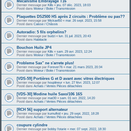
Mécanisme Embrayage T16
Dernier message par
Kills
«
jeu. 07 déc. 2023, 18:03
Posté dans
Moteur / Boite / Transmission
Plaquettes DS2500 HS après 2 circuits : Problème ou pas??
Dernier message par
Mickael50
«
mar. 26 sept. 2023, 15:58
Posté dans
Caisse / Châssis
Autoradio: 5 fils orphelins?
Dernier message par
budzi
«
lun. 31 juil. 2023, 20:43
Posté dans
Habitacle
Bouchon Huile JP4
Dernier message par
Kills
«
sam. 29 avr. 2023, 12:24
Posté dans
Moteur / Boite / Transmission
Probleme Sax" ne s'arrete plus!
Dernier message par
Forever76
«
mar. 21 mars 2023, 20:34
Posté dans
Moteur / Boite / Transmission
[VDS-59] Portières G et D avant avec vitres électriques
Dernier message par
houplineur
«
lun. 27 févr. 2023, 12:07
Posté dans
Achats / Ventes Pièces détachées
[VDS-30] Modine huile Saxo/106 16S
Dernier message par
mat30
«
sam. 01 oct. 2022, 14:20
Posté dans
Achats / Ventes Pièces détachées
[RCH 56] support alternateur
Dernier message par
kumufkid
«
jeu. 29 sept. 2022, 18:28
Posté dans
Achats / Ventes Pièces détachées
coupure cylindre
Dernier message par
bobby l'otarie
«
mer. 07 sept. 2022, 18:30