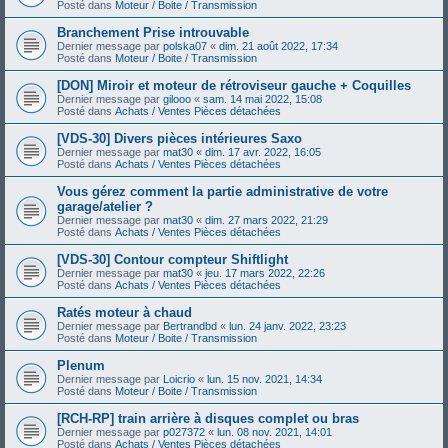
Posté dans
Moteur / Boite / Transmission
Branchement Prise introuvable
Dernier message par
polska07
«
dim. 21 août 2022, 17:34
Posté dans
Moteur / Boite / Transmission
[DON] Miroir et moteur de rétroviseur gauche + Coquilles
Dernier message par
gilooo
«
sam. 14 mai 2022, 15:08
Posté dans
Achats / Ventes Pièces détachées
[VDS-30] Divers pièces intérieures Saxo
Dernier message par
mat30
«
dim. 17 avr. 2022, 16:05
Posté dans
Achats / Ventes Pièces détachées
Vous gérez comment la partie administrative de votre
garage/atelier ?
Dernier message par
mat30
«
dim. 27 mars 2022, 21:29
Posté dans
Achats / Ventes Pièces détachées
[VDS-30] Contour compteur Shiftlight
Dernier message par
mat30
«
jeu. 17 mars 2022, 22:26
Posté dans
Achats / Ventes Pièces détachées
Ratés moteur à chaud
Dernier message par
Bertrandbd
«
lun. 24 janv. 2022, 23:23
Posté dans
Moteur / Boite / Transmission
Plenum
Dernier message par
Loicrio
«
lun. 15 nov. 2021, 14:34
Posté dans
Moteur / Boite / Transmission
[RCH-RP] train arrière à disques complet ou bras
Dernier message par
p027372
«
lun. 08 nov. 2021, 14:01
Posté dans
Achats / Ventes Pièces détachées