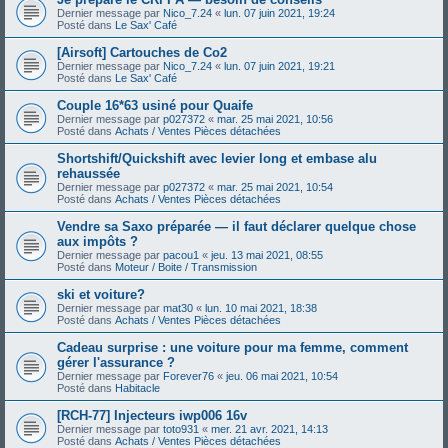
Dernier message par
Nico_7.24
«
lun. 07 juin 2021, 19:24
Posté dans
Le Sax' Café
[Airsoft] Cartouches de Co2
Dernier message par
Nico_7.24
«
lun. 07 juin 2021, 19:21
Posté dans
Le Sax' Café
Couple 16*63 usiné pour Quaife
Dernier message par
p027372
«
mar. 25 mai 2021, 10:56
Posté dans
Achats / Ventes Pièces détachées
Shortshift/Quickshift avec levier long et embase alu
rehaussée
Dernier message par
p027372
«
mar. 25 mai 2021, 10:54
Posté dans
Achats / Ventes Pièces détachées
Vendre sa Saxo préparée — il faut déclarer quelque chose
aux impôts ?
Dernier message par
pacou1
«
jeu. 13 mai 2021, 08:55
Posté dans
Moteur / Boite / Transmission
ski et voiture?
Dernier message par
mat30
«
lun. 10 mai 2021, 18:38
Posté dans
Achats / Ventes Pièces détachées
Cadeau surprise : une voiture pour ma femme, comment
gérer l'assurance ?
Dernier message par
Forever76
«
jeu. 06 mai 2021, 10:54
Posté dans
Habitacle
[RCH-77] Injecteurs iwp006 16v
Dernier message par
toto931
«
mer. 21 avr. 2021, 14:13
Posté dans
Achats / Ventes Pièces détachées