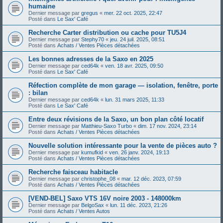
humaine
Dernier message par
gregus
«
mer. 22 oct. 2025, 22:47
Posté dans
Le Sax' Café
Recherche Carter distribution ou cache pour TU5J4
Dernier message par
Stephy70
«
jeu. 24 juil. 2025, 08:51
Posté dans
Achats / Ventes Pièces détachées
Les bonnes adresses de la Saxo en 2025
Dernier message par
ced64k
«
ven. 18 avr. 2025, 09:50
Posté dans
Le Sax' Café
Réfection complète de mon garage — isolation, fenêtre, porte
: bilan
Dernier message par
ced64k
«
lun. 31 mars 2025, 11:33
Posté dans
Le Sax' Café
Entre deux révisions de la Saxo, un bon plan côté locatif
Dernier message par
Matthieu-Saxo Turbo
«
dim. 17 nov. 2024, 23:14
Posté dans
Achats / Ventes Pièces détachées
Nouvelle solution intéressante pour la vente de pièces auto ?
Dernier message par
kumufkid
«
ven. 26 janv. 2024, 19:13
Posté dans
Achats / Ventes Pièces détachées
Recherche faisceau habitacle
Dernier message par
christophe_08
«
mar. 12 déc. 2023, 07:59
Posté dans
Achats / Ventes Pièces détachées
[VEND-BEL] Saxo VTS 16V noire 2003 - 148000km
Dernier message par
BelgoSax
«
lun. 11 déc. 2023, 21:26
Posté dans
Achats / Ventes Autos