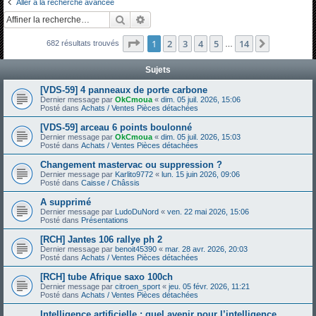
Aller à la recherche avancée
h
Rechercher
Recherche avancée
e
Page
1
sur
14
1
2
3
4
5
14
Suivante
682 résultats trouvés
r
…
c
Sujets
h
[VDS-59] 4 panneaux de porte carbone
e
Dernier message par
OkCmoua
«
dim. 05 juil. 2026, 15:06
Posté dans
Achats / Ventes Pièces détachées
r
[VDS-59] arceau 6 points boulonné
Dernier message par
OkCmoua
«
dim. 05 juil. 2026, 15:03
Posté dans
Achats / Ventes Pièces détachées
Changement mastervac ou suppression ?
Dernier message par
Karlito9772
«
lun. 15 juin 2026, 09:06
Posté dans
Caisse / Châssis
A supprimé
Dernier message par
LudoDuNord
«
ven. 22 mai 2026, 15:06
Posté dans
Présentations
[RCH] Jantes 106 rallye ph 2
Dernier message par
benoit45390
«
mar. 28 avr. 2026, 20:03
Posté dans
Achats / Ventes Pièces détachées
[RCH] tube Afrique saxo 100ch
Dernier message par
citroen_sport
«
jeu. 05 févr. 2026, 11:21
Posté dans
Achats / Ventes Pièces détachées
Intelligence artificielle : quel avenir pour l’intelligence