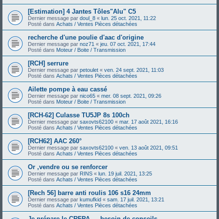
[Estimation] 4 Jantes Tôles"Alu" C5
Dernier message par
doul_8
«
lun. 25 oct. 2021, 11:22
Posté dans
Achats / Ventes Pièces détachées
recherche d'une poulie d'aac d'origine
Dernier message par
noz71
«
jeu. 07 oct. 2021, 17:44
Posté dans
Moteur / Boite / Transmission
[RCH] serrure
Dernier message par
petoulet
«
ven. 24 sept. 2021, 11:03
Posté dans
Achats / Ventes Pièces détachées
Ailette pompe à eau cassé
Dernier message par
nico65
«
mer. 08 sept. 2021, 09:26
Posté dans
Moteur / Boite / Transmission
[RCH-62] Culasse TU5JP 8s 100ch
Dernier message par
saxovts62100
«
mar. 17 août 2021, 16:16
Posté dans
Achats / Ventes Pièces détachées
[RCH62] AAC 260°
Dernier message par
saxovts62100
«
ven. 13 août 2021, 09:51
Posté dans
Achats / Ventes Pièces détachées
Or ,vendre ou se renforcer
Dernier message par
RINS
«
lun. 19 juil. 2021, 13:25
Posté dans
Achats / Ventes Pièces détachées
[Rech 56] barre anti roulis 106 s16 24mm
Dernier message par
kumufkid
«
sam. 17 juil. 2021, 13:21
Posté dans
Achats / Ventes Pièces détachées
Je prépare le CRFPA — besoin de conseils