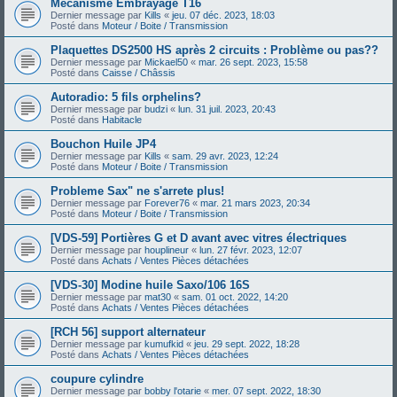
Mécanisme Embrayage T16
Dernier message par
Kills
«
jeu. 07 déc. 2023, 18:03
Posté dans
Moteur / Boite / Transmission
Plaquettes DS2500 HS après 2 circuits : Problème ou pas??
Dernier message par
Mickael50
«
mar. 26 sept. 2023, 15:58
Posté dans
Caisse / Châssis
Autoradio: 5 fils orphelins?
Dernier message par
budzi
«
lun. 31 juil. 2023, 20:43
Posté dans
Habitacle
Bouchon Huile JP4
Dernier message par
Kills
«
sam. 29 avr. 2023, 12:24
Posté dans
Moteur / Boite / Transmission
Probleme Sax" ne s'arrete plus!
Dernier message par
Forever76
«
mar. 21 mars 2023, 20:34
Posté dans
Moteur / Boite / Transmission
[VDS-59] Portières G et D avant avec vitres électriques
Dernier message par
houplineur
«
lun. 27 févr. 2023, 12:07
Posté dans
Achats / Ventes Pièces détachées
[VDS-30] Modine huile Saxo/106 16S
Dernier message par
mat30
«
sam. 01 oct. 2022, 14:20
Posté dans
Achats / Ventes Pièces détachées
[RCH 56] support alternateur
Dernier message par
kumufkid
«
jeu. 29 sept. 2022, 18:28
Posté dans
Achats / Ventes Pièces détachées
coupure cylindre
Dernier message par
bobby l'otarie
«
mer. 07 sept. 2022, 18:30