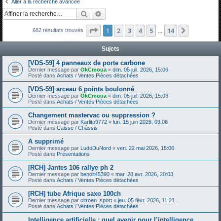
Aller à la recherche avancée
h
Rechercher
Recherche avancée
e
Page
1
sur
14
1
2
3
4
5
14
Suivante
682 résultats trouvés
r
…
c
Sujets
h
[VDS-59] 4 panneaux de porte carbone
e
Dernier message par
OkCmoua
«
dim. 05 juil. 2026, 15:06
Posté dans
Achats / Ventes Pièces détachées
r
[VDS-59] arceau 6 points boulonné
Dernier message par
OkCmoua
«
dim. 05 juil. 2026, 15:03
Posté dans
Achats / Ventes Pièces détachées
Changement mastervac ou suppression ?
Dernier message par
Karlito9772
«
lun. 15 juin 2026, 09:06
Posté dans
Caisse / Châssis
A supprimé
Dernier message par
LudoDuNord
«
ven. 22 mai 2026, 15:06
Posté dans
Présentations
[RCH] Jantes 106 rallye ph 2
Dernier message par
benoit45390
«
mar. 28 avr. 2026, 20:03
Posté dans
Achats / Ventes Pièces détachées
[RCH] tube Afrique saxo 100ch
Dernier message par
citroen_sport
«
jeu. 05 févr. 2026, 11:21
Posté dans
Achats / Ventes Pièces détachées
Intelligence artificielle : quel avenir pour l’intelligence