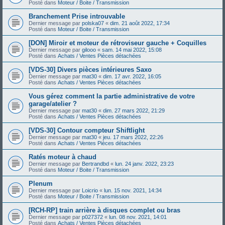
Posté dans
Moteur / Boite / Transmission
Branchement Prise introuvable
Dernier message par
polska07
«
dim. 21 août 2022, 17:34
Posté dans
Moteur / Boite / Transmission
[DON] Miroir et moteur de rétroviseur gauche + Coquilles
Dernier message par
gilooo
«
sam. 14 mai 2022, 15:08
Posté dans
Achats / Ventes Pièces détachées
[VDS-30] Divers pièces intérieures Saxo
Dernier message par
mat30
«
dim. 17 avr. 2022, 16:05
Posté dans
Achats / Ventes Pièces détachées
Vous gérez comment la partie administrative de votre
garage/atelier ?
Dernier message par
mat30
«
dim. 27 mars 2022, 21:29
Posté dans
Achats / Ventes Pièces détachées
[VDS-30] Contour compteur Shiftlight
Dernier message par
mat30
«
jeu. 17 mars 2022, 22:26
Posté dans
Achats / Ventes Pièces détachées
Ratés moteur à chaud
Dernier message par
Bertrandbd
«
lun. 24 janv. 2022, 23:23
Posté dans
Moteur / Boite / Transmission
Plenum
Dernier message par
Loicrio
«
lun. 15 nov. 2021, 14:34
Posté dans
Moteur / Boite / Transmission
[RCH-RP] train arrière à disques complet ou bras
Dernier message par
p027372
«
lun. 08 nov. 2021, 14:01
Posté dans
Achats / Ventes Pièces détachées