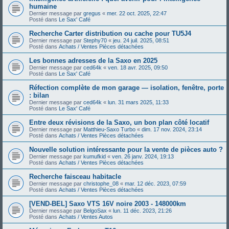
humaine
Dernier message par
gregus
«
mer. 22 oct. 2025, 22:47
Posté dans
Le Sax' Café
Recherche Carter distribution ou cache pour TU5J4
Dernier message par
Stephy70
«
jeu. 24 juil. 2025, 08:51
Posté dans
Achats / Ventes Pièces détachées
Les bonnes adresses de la Saxo en 2025
Dernier message par
ced64k
«
ven. 18 avr. 2025, 09:50
Posté dans
Le Sax' Café
Réfection complète de mon garage — isolation, fenêtre, porte
: bilan
Dernier message par
ced64k
«
lun. 31 mars 2025, 11:33
Posté dans
Le Sax' Café
Entre deux révisions de la Saxo, un bon plan côté locatif
Dernier message par
Matthieu-Saxo Turbo
«
dim. 17 nov. 2024, 23:14
Posté dans
Achats / Ventes Pièces détachées
Nouvelle solution intéressante pour la vente de pièces auto ?
Dernier message par
kumufkid
«
ven. 26 janv. 2024, 19:13
Posté dans
Achats / Ventes Pièces détachées
Recherche faisceau habitacle
Dernier message par
christophe_08
«
mar. 12 déc. 2023, 07:59
Posté dans
Achats / Ventes Pièces détachées
[VEND-BEL] Saxo VTS 16V noire 2003 - 148000km
Dernier message par
BelgoSax
«
lun. 11 déc. 2023, 21:26
Posté dans
Achats / Ventes Autos