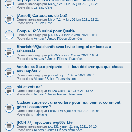
Dernier message par
Nico_7.24
«
lun. 07 juin 2021, 19:24
Posté dans
Le Sax' Café
[Airsoft] Cartouches de Co2
Dernier message par
Nico_7.24
«
lun. 07 juin 2021, 19:21
Posté dans
Le Sax' Café
Couple 16*63 usiné pour Quaife
Dernier message par
p027372
«
mar. 25 mai 2021, 10:56
Posté dans
Achats / Ventes Pièces détachées
Shortshift/Quickshift avec levier long et embase alu
rehaussée
Dernier message par
p027372
«
mar. 25 mai 2021, 10:54
Posté dans
Achats / Ventes Pièces détachées
Vendre sa Saxo préparée — il faut déclarer quelque chose
aux impôts ?
Dernier message par
pacou1
«
jeu. 13 mai 2021, 08:55
Posté dans
Moteur / Boite / Transmission
ski et voiture?
Dernier message par
mat30
«
lun. 10 mai 2021, 18:38
Posté dans
Achats / Ventes Pièces détachées
Cadeau surprise : une voiture pour ma femme, comment
gérer l'assurance ?
Dernier message par
Forever76
«
jeu. 06 mai 2021, 10:54
Posté dans
Habitacle
[RCH-77] Injecteurs iwp006 16v
Dernier message par
toto931
«
mer. 21 avr. 2021, 14:13
Posté dans
Achats / Ventes Pièces détachées