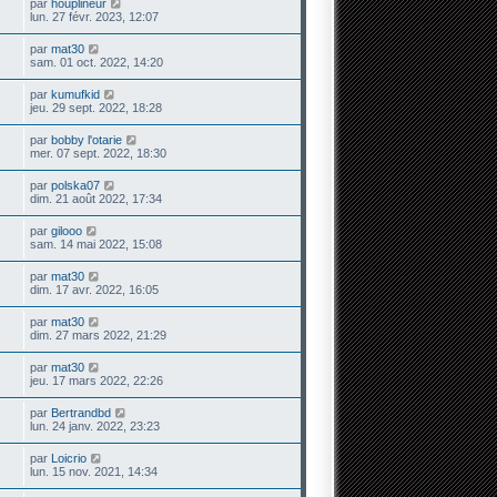
par
houplineur
lun. 27 févr. 2023, 12:07
par
mat30
sam. 01 oct. 2022, 14:20
par
kumufkid
jeu. 29 sept. 2022, 18:28
par
bobby l'otarie
mer. 07 sept. 2022, 18:30
par
polska07
dim. 21 août 2022, 17:34
par
gilooo
sam. 14 mai 2022, 15:08
par
mat30
dim. 17 avr. 2022, 16:05
par
mat30
dim. 27 mars 2022, 21:29
par
mat30
jeu. 17 mars 2022, 22:26
par
Bertrandbd
lun. 24 janv. 2022, 23:23
par
Loicrio
lun. 15 nov. 2021, 14:34