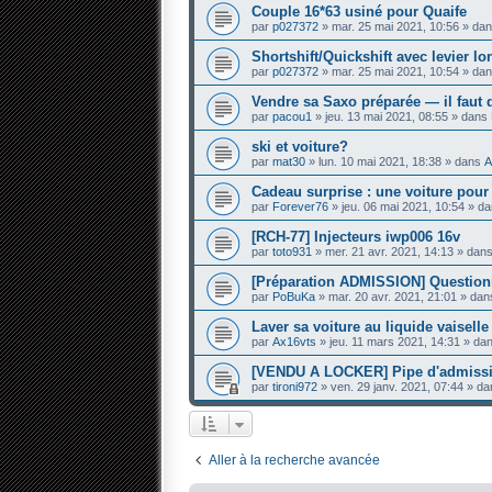
Couple 16*63 usiné pour Quaife
par
p027372
» mar. 25 mai 2021, 10:56 » da
Shortshift/Quickshift avec levier l
par
p027372
» mar. 25 mai 2021, 10:54 » da
Vendre sa Saxo préparée — il faut 
par
pacou1
» jeu. 13 mai 2021, 08:55 » dans
ski et voiture?
par
mat30
» lun. 10 mai 2021, 18:38 » dans
A
Cadeau surprise : une voiture pou
par
Forever76
» jeu. 06 mai 2021, 10:54 » d
[RCH-77] Injecteurs iwp006 16v
par
toto931
» mer. 21 avr. 2021, 14:13 » dan
[Préparation ADMISSION] Questi
par
PoBuKa
» mar. 20 avr. 2021, 21:01 » da
Laver sa voiture au liquide vaiselle
par
Ax16vts
» jeu. 11 mars 2021, 14:31 » da
[VENDU A LOCKER] Pipe d'admissi
par
tironi972
» ven. 29 janv. 2021, 07:44 » d
Aller à la recherche avancée