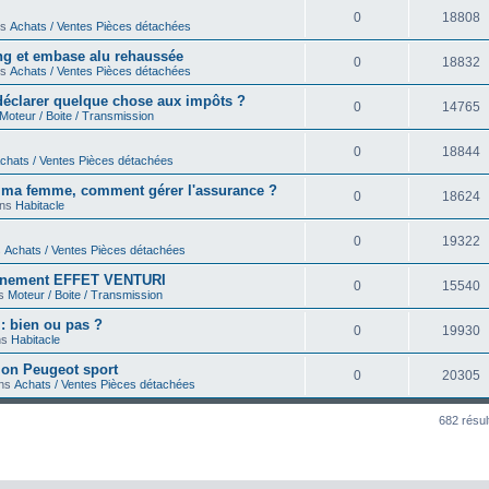
0
18808
ns
Achats / Ventes Pièces détachées
ong et embase alu rehaussée
0
18832
ns
Achats / Ventes Pièces détachées
déclarer quelque chose aux impôts ?
0
14765
Moteur / Boite / Transmission
0
18844
chats / Ventes Pièces détachées
r ma femme, comment gérer l'assurance ?
0
18624
ans
Habitacle
0
19322
s
Achats / Ventes Pièces détachées
onnement EFFET VENTURI
0
15540
ns
Moteur / Boite / Transmission
 : bien ou pas ?
0
19930
ns
Habitacle
on Peugeot sport
0
20305
ans
Achats / Ventes Pièces détachées
682 résul