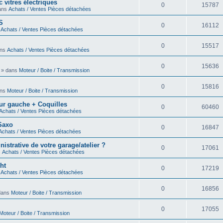
 vitres électriques
0
15787
dans
Achats / Ventes Pièces détachées
S
0
16112
s
Achats / Ventes Pièces détachées
0
15517
ans
Achats / Ventes Pièces détachées
0
15636
0 » dans
Moteur / Boite / Transmission
0
15816
ans
Moteur / Boite / Transmission
eur gauche + Coquilles
0
60460
Achats / Ventes Pièces détachées
 Saxo
0
16847
Achats / Ventes Pièces détachées
strative de votre garage/atelier ?
0
17061
s
Achats / Ventes Pièces détachées
ht
0
17219
s
Achats / Ventes Pièces détachées
0
16856
 dans
Moteur / Boite / Transmission
0
17055
Moteur / Boite / Transmission