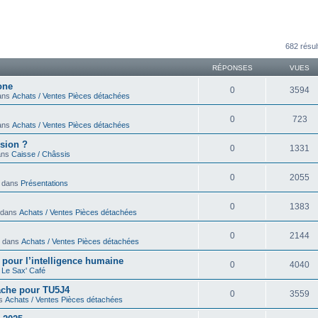
avancée
682 résul
RÉPONSES
VUES
one
0
3594
dans
Achats / Ventes Pièces détachées
0
723
dans
Achats / Ventes Pièces détachées
sion ?
0
1331
dans
Caisse / Châssis
0
2055
» dans
Présentations
0
1383
» dans
Achats / Ventes Pièces détachées
0
2144
 » dans
Achats / Ventes Pièces détachées
ir pour l’intelligence humaine
0
4040
s
Le Sax' Café
cache pour TU5J4
0
3559
ns
Achats / Ventes Pièces détachées