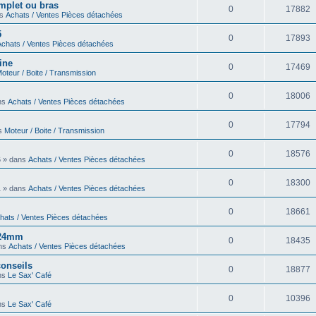
omplet ou bras
0
17882
ns
Achats / Ventes Pièces détachées
5
0
17893
Achats / Ventes Pièces détachées
ine
0
17469
oteur / Boite / Transmission
0
18006
ans
Achats / Ventes Pièces détachées
0
17794
ns
Moteur / Boite / Transmission
0
18576
6 » dans
Achats / Ventes Pièces détachées
0
18300
1 » dans
Achats / Ventes Pièces détachées
0
18661
hats / Ventes Pièces détachées
6 24mm
0
18435
ans
Achats / Ventes Pièces détachées
onseils
0
18877
ans
Le Sax' Café
0
10396
ans
Le Sax' Café