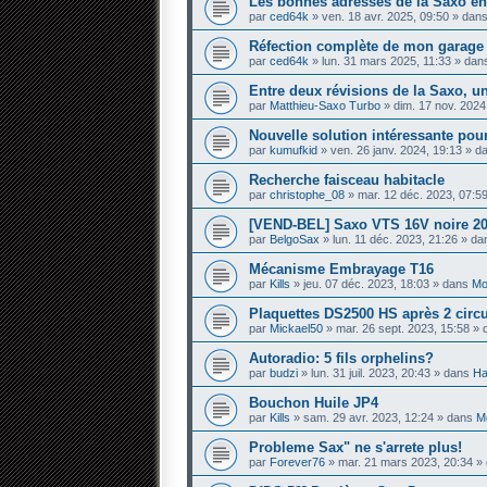
Les bonnes adresses de la Saxo en
par
ced64k
» ven. 18 avr. 2025, 09:50 » dan
Réfection complète de mon garage — 
par
ced64k
» lun. 31 mars 2025, 11:33 » da
Entre deux révisions de la Saxo, un
par
Matthieu-Saxo Turbo
» dim. 17 nov. 2024
Nouvelle solution intéressante pour
par
kumufkid
» ven. 26 janv. 2024, 19:13 » 
Recherche faisceau habitacle
par
christophe_08
» mar. 12 déc. 2023, 07:5
[VEND-BEL] Saxo VTS 16V noire 20
par
BelgoSax
» lun. 11 déc. 2023, 21:26 » d
Mécanisme Embrayage T16
par
Kills
» jeu. 07 déc. 2023, 18:03 » dans
Mo
Plaquettes DS2500 HS après 2 circ
par
Mickael50
» mar. 26 sept. 2023, 15:58 »
Autoradio: 5 fils orphelins?
par
budzi
» lun. 31 juil. 2023, 20:43 » dans
Ha
Bouchon Huile JP4
par
Kills
» sam. 29 avr. 2023, 12:24 » dans
Mo
Probleme Sax" ne s'arrete plus!
par
Forever76
» mar. 21 mars 2023, 20:34 »