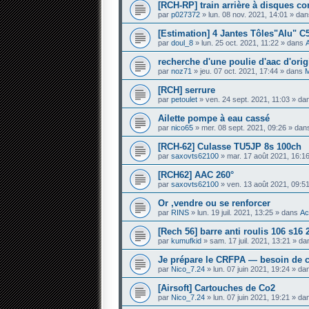
[RCH-RP] train arrière à disques c
par
p027372
» lun. 08 nov. 2021, 14:01 » da
[Estimation] 4 Jantes Tôles"Alu" C
par
doul_8
» lun. 25 oct. 2021, 11:22 » dans
recherche d'une poulie d'aac d'orig
par
noz71
» jeu. 07 oct. 2021, 17:44 » dans
M
[RCH] serrure
par
petoulet
» ven. 24 sept. 2021, 11:03 » d
Ailette pompe à eau cassé
par
nico65
» mer. 08 sept. 2021, 09:26 » da
[RCH-62] Culasse TU5JP 8s 100ch
par
saxovts62100
» mar. 17 août 2021, 16:1
[RCH62] AAC 260°
par
saxovts62100
» ven. 13 août 2021, 09:5
Or ,vendre ou se renforcer
par
RINS
» lun. 19 juil. 2021, 13:25 » dans
Ac
[Rech 56] barre anti roulis 106 s1
par
kumufkid
» sam. 17 juil. 2021, 13:21 » d
Je prépare le CRFPA — besoin de c
par
Nico_7.24
» lun. 07 juin 2021, 19:24 » d
[Airsoft] Cartouches de Co2
par
Nico_7.24
» lun. 07 juin 2021, 19:21 » d