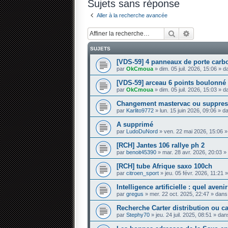
Sujets sans réponse
Aller à la recherche avancée
Rechercher
Recherche 
SUJETS
[VDS-59] 4 panneaux de porte carb
par
OkCmoua
» dim. 05 juil. 2026, 15:06 » 
[VDS-59] arceau 6 points boulonné
par
OkCmoua
» dim. 05 juil. 2026, 15:03 » 
Changement mastervac ou suppres
par
Karlito9772
» lun. 15 juin 2026, 09:06 » 
A supprimé
par
LudoDuNord
» ven. 22 mai 2026, 15:06 
[RCH] Jantes 106 rallye ph 2
par
benoit45390
» mar. 28 avr. 2026, 20:03 
[RCH] tube Afrique saxo 100ch
par
citroen_sport
» jeu. 05 févr. 2026, 11:21
Intelligence artificielle : quel aven
par
gregus
» mer. 22 oct. 2025, 22:47 » dan
Recherche Carter distribution ou 
par
Stephy70
» jeu. 24 juil. 2025, 08:51 » da