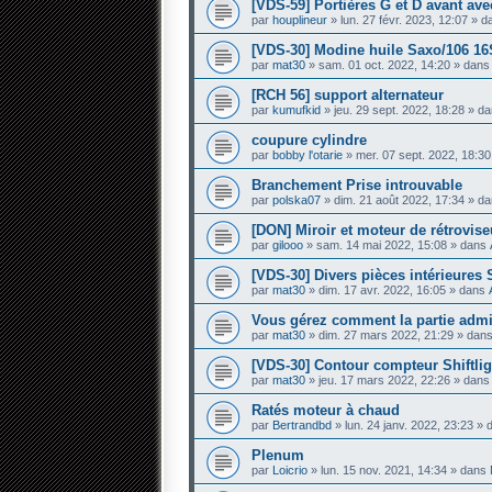
[VDS-59] Portières G et D avant avec
par
houplineur
» lun. 27 févr. 2023, 12:07 » 
[VDS-30] Modine huile Saxo/106 16
par
mat30
» sam. 01 oct. 2022, 14:20 » dan
[RCH 56] support alternateur
par
kumufkid
» jeu. 29 sept. 2022, 18:28 » d
coupure cylindre
par
bobby l'otarie
» mer. 07 sept. 2022, 18:3
Branchement Prise introuvable
par
polska07
» dim. 21 août 2022, 17:34 » d
[DON] Miroir et moteur de rétrovis
par
gilooo
» sam. 14 mai 2022, 15:08 » dans
[VDS-30] Divers pièces intérieures
par
mat30
» dim. 17 avr. 2022, 16:05 » dans
Vous gérez comment la partie admini
par
mat30
» dim. 27 mars 2022, 21:29 » dan
[VDS-30] Contour compteur Shiftlig
par
mat30
» jeu. 17 mars 2022, 22:26 » dan
Ratés moteur à chaud
par
Bertrandbd
» lun. 24 janv. 2022, 23:23 »
Plenum
par
Loicrio
» lun. 15 nov. 2021, 14:34 » dans