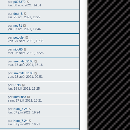
par
p027372
lun. 08 nov. 2021, 14:01
par
doul_8
lun. 25 oct. 2021, 11:22
par
noz71
jeu. 07 oct. 2021, 17:44
par
petoulet
ven. 24 sept. 2021, 11:03
par
nico65
mer. 08 sept. 2021, 09:26
par
saxovts62100
mar. 17 août 2021, 16:16
par
saxovts62100
ven. 13 août 2021, 09:51
par
RINS
lun. 19 juil. 2021, 13:25
par
kumufkid
sam. 17 juil. 2021, 13:21
par
Nico_7.24
lun. 07 juin 2021, 19:24
par
Nico_7.24
lun. 07 juin 2021, 19:21