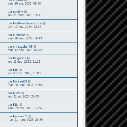
ven. 18 avr. 2025, 09:50
par
ced64k
lun. 31 mars 2025, 11:33
par
Matthieu-Saxo Turbo
dim. 17 nov. 2024, 23:14
par
kumufkid
ven. 26 janv. 2024, 19:13
par
christophe_08
mar. 12 déc. 2023, 07:59
par
BelgoSax
lun. 11 déc. 2023, 21:26
par
Kills
jeu. 07 déc. 2023, 18:03
par
Mickael50
mar. 26 sept. 2023, 15:58
par
budzi
lun. 31 juil. 2023, 20:43
par
Kills
sam. 29 avr. 2023, 12:24
par
Forever76
mar. 21 mars 2023, 20:34