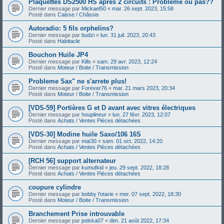
Plaquettes DS2500 HS après 2 circuits : Problème ou pas??
Dernier message par
Mickael50
«
mar. 26 sept. 2023, 15:58
Posté dans
Caisse / Châssis
Autoradio: 5 fils orphelins?
Dernier message par
budzi
«
lun. 31 juil. 2023, 20:43
Posté dans
Habitacle
Bouchon Huile JP4
Dernier message par
Kills
«
sam. 29 avr. 2023, 12:24
Posté dans
Moteur / Boite / Transmission
Probleme Sax" ne s'arrete plus!
Dernier message par
Forever76
«
mar. 21 mars 2023, 20:34
Posté dans
Moteur / Boite / Transmission
[VDS-59] Portières G et D avant avec vitres électriques
Dernier message par
houplineur
«
lun. 27 févr. 2023, 12:07
Posté dans
Achats / Ventes Pièces détachées
[VDS-30] Modine huile Saxo/106 16S
Dernier message par
mat30
«
sam. 01 oct. 2022, 14:20
Posté dans
Achats / Ventes Pièces détachées
[RCH 56] support alternateur
Dernier message par
kumufkid
«
jeu. 29 sept. 2022, 18:28
Posté dans
Achats / Ventes Pièces détachées
coupure cylindre
Dernier message par
bobby l'otarie
«
mer. 07 sept. 2022, 18:30
Posté dans
Moteur / Boite / Transmission
Branchement Prise introuvable
Dernier message par
polska07
«
dim. 21 août 2022, 17:34