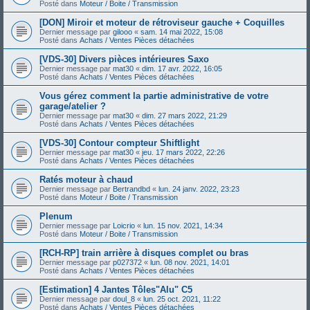
Posté dans
Moteur / Boite / Transmission
[DON] Miroir et moteur de rétroviseur gauche + Coquilles
Dernier message par
gilooo
«
sam. 14 mai 2022, 15:08
Posté dans
Achats / Ventes Pièces détachées
[VDS-30] Divers pièces intérieures Saxo
Dernier message par
mat30
«
dim. 17 avr. 2022, 16:05
Posté dans
Achats / Ventes Pièces détachées
Vous gérez comment la partie administrative de votre
garage/atelier ?
Dernier message par
mat30
«
dim. 27 mars 2022, 21:29
Posté dans
Achats / Ventes Pièces détachées
[VDS-30] Contour compteur Shiftlight
Dernier message par
mat30
«
jeu. 17 mars 2022, 22:26
Posté dans
Achats / Ventes Pièces détachées
Ratés moteur à chaud
Dernier message par
Bertrandbd
«
lun. 24 janv. 2022, 23:23
Posté dans
Moteur / Boite / Transmission
Plenum
Dernier message par
Loicrio
«
lun. 15 nov. 2021, 14:34
Posté dans
Moteur / Boite / Transmission
[RCH-RP] train arrière à disques complet ou bras
Dernier message par
p027372
«
lun. 08 nov. 2021, 14:01
Posté dans
Achats / Ventes Pièces détachées
[Estimation] 4 Jantes Tôles"Alu" C5
Dernier message par
doul_8
«
lun. 25 oct. 2021, 11:22
Posté dans
Achats / Ventes Pièces détachées