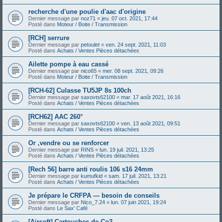
recherche d'une poulie d'aac d'origine
Dernier message par
noz71
«
jeu. 07 oct. 2021, 17:44
Posté dans
Moteur / Boite / Transmission
[RCH] serrure
Dernier message par
petoulet
«
ven. 24 sept. 2021, 11:03
Posté dans
Achats / Ventes Pièces détachées
Ailette pompe à eau cassé
Dernier message par
nico65
«
mer. 08 sept. 2021, 09:26
Posté dans
Moteur / Boite / Transmission
[RCH-62] Culasse TU5JP 8s 100ch
Dernier message par
saxovts62100
«
mar. 17 août 2021, 16:16
Posté dans
Achats / Ventes Pièces détachées
[RCH62] AAC 260°
Dernier message par
saxovts62100
«
ven. 13 août 2021, 09:51
Posté dans
Achats / Ventes Pièces détachées
Or ,vendre ou se renforcer
Dernier message par
RINS
«
lun. 19 juil. 2021, 13:25
Posté dans
Achats / Ventes Pièces détachées
[Rech 56] barre anti roulis 106 s16 24mm
Dernier message par
kumufkid
«
sam. 17 juil. 2021, 13:21
Posté dans
Achats / Ventes Pièces détachées
Je prépare le CRFPA — besoin de conseils
Dernier message par
Nico_7.24
«
lun. 07 juin 2021, 19:24
Posté dans
Le Sax' Café
[Airsoft] Cartouches de Co2