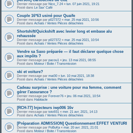
Dernier message par
Nico_7.24
«
lun. 07 juin 2021, 19:21
Posté dans
Le Sax' Café
Couple 16*63 usiné pour Quaife
Dernier message par
p027372
«
mar. 25 mai 2021, 10:56
Posté dans
Achats / Ventes Pièces détachées
Shortshift/Quickshift avec levier long et embase alu
rehaussée
Dernier message par
p027372
«
mar. 25 mai 2021, 10:54
Posté dans
Achats / Ventes Pièces détachées
Vendre sa Saxo préparée — il faut déclarer quelque chose
aux impôts ?
Dernier message par
pacou1
«
jeu. 13 mai 2021, 08:55
Posté dans
Moteur / Boite / Transmission
ski et voiture?
Dernier message par
mat30
«
lun. 10 mai 2021, 18:38
Posté dans
Achats / Ventes Pièces détachées
Cadeau surprise : une voiture pour ma femme, comment
gérer l'assurance ?
Dernier message par
Forever76
«
jeu. 06 mai 2021, 10:54
Posté dans
Habitacle
[RCH-77] Injecteurs iwp006 16v
Dernier message par
toto931
«
mer. 21 avr. 2021, 14:13
Posté dans
Achats / Ventes Pièces détachées
[Préparation ADMISSION] Questionnement EFFET VENTURI
Dernier message par
PoBuKa
«
mar. 20 avr. 2021, 21:01
Posté dans
Moteur / Boite / Transmission