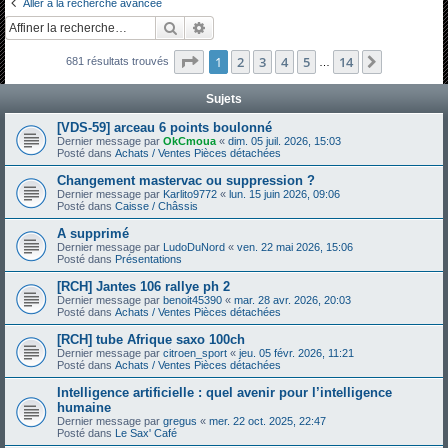
Aller à la recherche avancée
h
Rechercher
Recherche avancée
e
Page
1
sur
14
1
2
3
4
5
14
Suivante
681 résultats trouvés
r
…
c
Sujets
h
[VDS-59] arceau 6 points boulonné
e
Dernier message par
OkCmoua
«
dim. 05 juil. 2026, 15:03
Posté dans
Achats / Ventes Pièces détachées
r
Changement mastervac ou suppression ?
Dernier message par
Karlito9772
«
lun. 15 juin 2026, 09:06
Posté dans
Caisse / Châssis
A supprimé
Dernier message par
LudoDuNord
«
ven. 22 mai 2026, 15:06
Posté dans
Présentations
[RCH] Jantes 106 rallye ph 2
Dernier message par
benoit45390
«
mar. 28 avr. 2026, 20:03
Posté dans
Achats / Ventes Pièces détachées
[RCH] tube Afrique saxo 100ch
Dernier message par
citroen_sport
«
jeu. 05 févr. 2026, 11:21
Posté dans
Achats / Ventes Pièces détachées
Intelligence artificielle : quel avenir pour l’intelligence
humaine
Dernier message par
gregus
«
mer. 22 oct. 2025, 22:47
Posté dans
Le Sax' Café