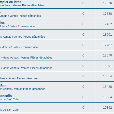
omplet ou bras
0
17876
ns
Achats / Ventes Pièces détachées
5
0
17888
Achats / Ventes Pièces détachées
ine
0
17462
oteur / Boite / Transmission
0
18001
ans
Achats / Ventes Pièces détachées
0
17787
ns
Moteur / Boite / Transmission
0
18570
6 » dans
Achats / Ventes Pièces détachées
0
18291
1 » dans
Achats / Ventes Pièces détachées
0
18654
hats / Ventes Pièces détachées
6 24mm
0
18428
ans
Achats / Ventes Pièces détachées
onseils
0
18864
ans
Le Sax' Café
0
10392
ans
Le Sax' Café