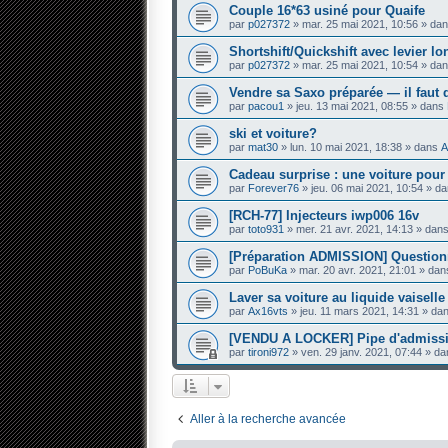
Couple 16*63 usiné pour Quaife
par
p027372
» mar. 25 mai 2021, 10:56 » da
Shortshift/Quickshift avec levier l
par
p027372
» mar. 25 mai 2021, 10:54 » da
Vendre sa Saxo préparée — il faut 
par
pacou1
» jeu. 13 mai 2021, 08:55 » dans
ski et voiture?
par
mat30
» lun. 10 mai 2021, 18:38 » dans
A
Cadeau surprise : une voiture pou
par
Forever76
» jeu. 06 mai 2021, 10:54 » d
[RCH-77] Injecteurs iwp006 16v
par
toto931
» mer. 21 avr. 2021, 14:13 » dan
[Préparation ADMISSION] Questi
par
PoBuKa
» mar. 20 avr. 2021, 21:01 » da
Laver sa voiture au liquide vaiselle
par
Ax16vts
» jeu. 11 mars 2021, 14:31 » da
[VENDU A LOCKER] Pipe d'admissi
par
tironi972
» ven. 29 janv. 2021, 07:44 » d
Aller à la recherche avancée