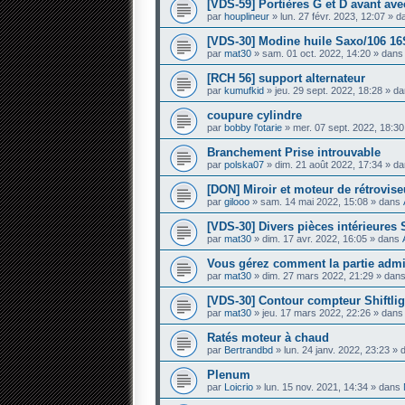
[VDS-59] Portières G et D avant avec
par
houplineur
» lun. 27 févr. 2023, 12:07 » 
[VDS-30] Modine huile Saxo/106 16
par
mat30
» sam. 01 oct. 2022, 14:20 » dan
[RCH 56] support alternateur
par
kumufkid
» jeu. 29 sept. 2022, 18:28 » d
coupure cylindre
par
bobby l'otarie
» mer. 07 sept. 2022, 18:3
Branchement Prise introuvable
par
polska07
» dim. 21 août 2022, 17:34 » d
[DON] Miroir et moteur de rétrovis
par
gilooo
» sam. 14 mai 2022, 15:08 » dans
[VDS-30] Divers pièces intérieures
par
mat30
» dim. 17 avr. 2022, 16:05 » dans
Vous gérez comment la partie admini
par
mat30
» dim. 27 mars 2022, 21:29 » dan
[VDS-30] Contour compteur Shiftlig
par
mat30
» jeu. 17 mars 2022, 22:26 » dan
Ratés moteur à chaud
par
Bertrandbd
» lun. 24 janv. 2022, 23:23 »
Plenum
par
Loicrio
» lun. 15 nov. 2021, 14:34 » dans