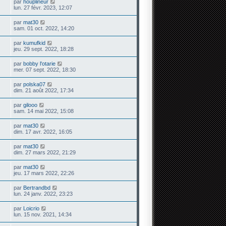
par
houplineur
lun. 27 févr. 2023, 12:07
par
mat30
sam. 01 oct. 2022, 14:20
par
kumufkid
jeu. 29 sept. 2022, 18:28
par
bobby l'otarie
mer. 07 sept. 2022, 18:30
par
polska07
dim. 21 août 2022, 17:34
par
gilooo
sam. 14 mai 2022, 15:08
par
mat30
dim. 17 avr. 2022, 16:05
par
mat30
dim. 27 mars 2022, 21:29
par
mat30
jeu. 17 mars 2022, 22:26
par
Bertrandbd
lun. 24 janv. 2022, 23:23
par
Loicrio
lun. 15 nov. 2021, 14:34