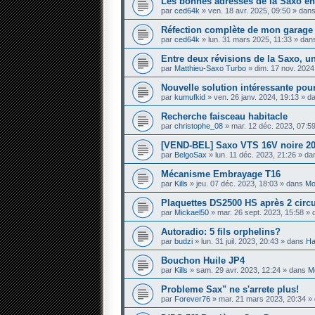
Les bonnes adresses de la Saxo en
par
ced64k
» ven. 18 avr. 2025, 09:50 » dan
Réfection complète de mon garage — 
par
ced64k
» lun. 31 mars 2025, 11:33 » da
Entre deux révisions de la Saxo, un
par
Matthieu-Saxo Turbo
» dim. 17 nov. 2024
Nouvelle solution intéressante pour
par
kumufkid
» ven. 26 janv. 2024, 19:13 » 
Recherche faisceau habitacle
par
christophe_08
» mar. 12 déc. 2023, 07:5
[VEND-BEL] Saxo VTS 16V noire 20
par
BelgoSax
» lun. 11 déc. 2023, 21:26 » d
Mécanisme Embrayage T16
par
Kills
» jeu. 07 déc. 2023, 18:03 » dans
Mo
Plaquettes DS2500 HS après 2 circ
par
Mickael50
» mar. 26 sept. 2023, 15:58 »
Autoradio: 5 fils orphelins?
par
budzi
» lun. 31 juil. 2023, 20:43 » dans
Ha
Bouchon Huile JP4
par
Kills
» sam. 29 avr. 2023, 12:24 » dans
Mo
Probleme Sax" ne s'arrete plus!
par
Forever76
» mar. 21 mars 2023, 20:34 »