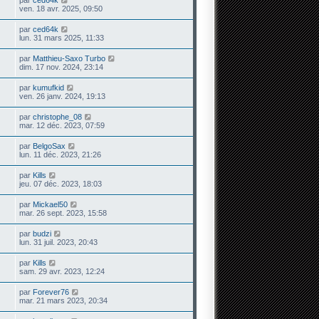
ven. 18 avr. 2025, 09:50
par
ced64k
lun. 31 mars 2025, 11:33
par
Matthieu-Saxo Turbo
dim. 17 nov. 2024, 23:14
par
kumufkid
ven. 26 janv. 2024, 19:13
par
christophe_08
mar. 12 déc. 2023, 07:59
par
BelgoSax
lun. 11 déc. 2023, 21:26
par
Kills
jeu. 07 déc. 2023, 18:03
par
Mickael50
mar. 26 sept. 2023, 15:58
par
budzi
lun. 31 juil. 2023, 20:43
par
Kills
sam. 29 avr. 2023, 12:24
par
Forever76
mar. 21 mars 2023, 20:34