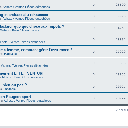
0
18800
ns
Achats / Ventes Pièces détachées
ong et embase alu rehaussée
0
18825
ns
Achats / Ventes Pièces détachées
déclarer quelque chose aux impôts ?
0
14761
Moteur / Boite / Transmission
0
18831
chats / Ventes Pièces détachées
r ma femme, comment gérer l'assurance ?
0
18616
ans
Habitacle
0
19315
s
Achats / Ventes Pièces détachées
onnement EFFET VENTURI
0
15533
ns
Moteur / Boite / Transmission
 : bien ou pas ?
0
19927
ns
Habitacle
on Peugeot sport
0
20299
ans
Achats / Ventes Pièces détachées
682 résul