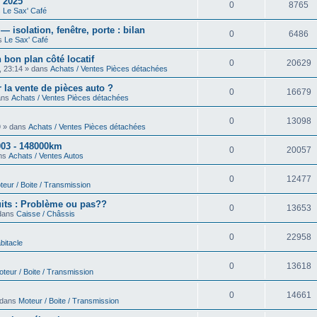
 2025
0
8765
s
Le Sax' Café
isolation, fenêtre, porte : bilan
0
6486
ns
Le Sax' Café
 bon plan côté locatif
0
20629
, 23:14 » dans
Achats / Ventes Pièces détachées
 la vente de pièces auto ?
0
16679
dans
Achats / Ventes Pièces détachées
0
13098
9 » dans
Achats / Ventes Pièces détachées
03 - 148000km
0
20057
ans
Achats / Ventes Autos
0
12477
teur / Boite / Transmission
uits : Problème ou pas??
0
13653
 dans
Caisse / Châssis
0
22958
bitacle
0
13618
teur / Boite / Transmission
0
14661
 dans
Moteur / Boite / Transmission