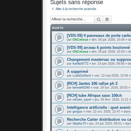
Sujets sans réponse
Aller à la recherche avancée
Rechercher
Recherche 
SUJETS
[VDS-59] 4 panneaux de porte carb
par
OkCmoua
» dim. 05 juil. 2026, 15:06 » 
[VDS-59] arceau 6 points boulonné
par
OkCmoua
» dim. 05 juil. 2026, 15:03 » 
Changement mastervac ou suppres
par
Karlito9772
» lun. 15 juin 2026, 09:06 » 
A supprimé
par
LudoDuNord
» ven. 22 mai 2026, 15:06 
[RCH] Jantes 106 rallye ph 2
par
benoit45390
» mar. 28 avr. 2026, 20:03 
[RCH] tube Afrique saxo 100ch
par
citroen_sport
» jeu. 05 févr. 2026, 11:21
Intelligence artificielle : quel aven
par
gregus
» mer. 22 oct. 2025, 22:47 » dan
Recherche Carter distribution ou 
par
Stephy70
» jeu. 24 juil. 2025, 08:51 » da