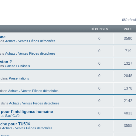
avancée
682 résul
RÉPONSES
VUES
one
0
3590
dans
Achats / Ventes Pièces détachées
0
719
dans
Achats / Ventes Pièces détachées
sion ?
0
1327
dans
Caisse / Châssis
0
2048
» dans
Présentations
0
1378
» dans
Achats / Ventes Pièces détachées
0
2142
 » dans
Achats / Ventes Pièces détachées
ir pour l’intelligence humaine
0
4033
s
Le Sax' Café
cache pour TU5J4
0
3555
ns
Achats / Ventes Pièces détachées