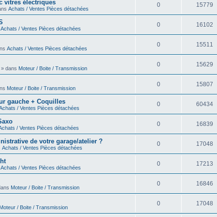
 vitres électriques
0
15779
dans
Achats / Ventes Pièces détachées
S
0
16102
s
Achats / Ventes Pièces détachées
0
15511
ans
Achats / Ventes Pièces détachées
0
15629
0 » dans
Moteur / Boite / Transmission
0
15807
ans
Moteur / Boite / Transmission
eur gauche + Coquilles
0
60434
Achats / Ventes Pièces détachées
 Saxo
0
16839
Achats / Ventes Pièces détachées
strative de votre garage/atelier ?
0
17048
s
Achats / Ventes Pièces détachées
ht
0
17213
s
Achats / Ventes Pièces détachées
0
16846
 dans
Moteur / Boite / Transmission
0
17048
Moteur / Boite / Transmission