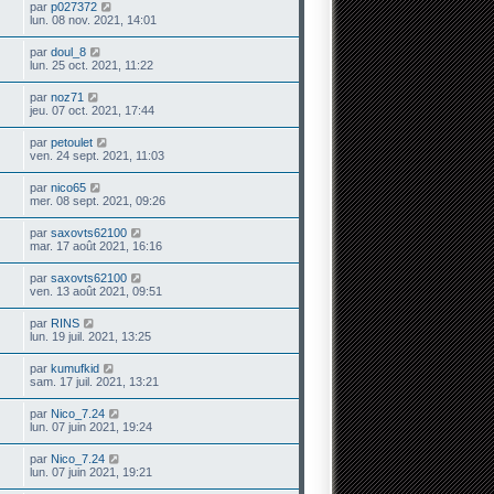
par
p027372
lun. 08 nov. 2021, 14:01
par
doul_8
lun. 25 oct. 2021, 11:22
par
noz71
jeu. 07 oct. 2021, 17:44
par
petoulet
ven. 24 sept. 2021, 11:03
par
nico65
mer. 08 sept. 2021, 09:26
par
saxovts62100
mar. 17 août 2021, 16:16
par
saxovts62100
ven. 13 août 2021, 09:51
par
RINS
lun. 19 juil. 2021, 13:25
par
kumufkid
sam. 17 juil. 2021, 13:21
par
Nico_7.24
lun. 07 juin 2021, 19:24
par
Nico_7.24
lun. 07 juin 2021, 19:21