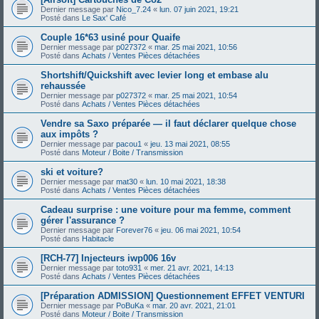
Dernier message par
Nico_7.24
«
lun. 07 juin 2021, 19:21
Posté dans
Le Sax' Café
Couple 16*63 usiné pour Quaife
Dernier message par
p027372
«
mar. 25 mai 2021, 10:56
Posté dans
Achats / Ventes Pièces détachées
Shortshift/Quickshift avec levier long et embase alu
rehaussée
Dernier message par
p027372
«
mar. 25 mai 2021, 10:54
Posté dans
Achats / Ventes Pièces détachées
Vendre sa Saxo préparée — il faut déclarer quelque chose
aux impôts ?
Dernier message par
pacou1
«
jeu. 13 mai 2021, 08:55
Posté dans
Moteur / Boite / Transmission
ski et voiture?
Dernier message par
mat30
«
lun. 10 mai 2021, 18:38
Posté dans
Achats / Ventes Pièces détachées
Cadeau surprise : une voiture pour ma femme, comment
gérer l'assurance ?
Dernier message par
Forever76
«
jeu. 06 mai 2021, 10:54
Posté dans
Habitacle
[RCH-77] Injecteurs iwp006 16v
Dernier message par
toto931
«
mer. 21 avr. 2021, 14:13
Posté dans
Achats / Ventes Pièces détachées
[Préparation ADMISSION] Questionnement EFFET VENTURI
Dernier message par
PoBuKa
«
mar. 20 avr. 2021, 21:01
Posté dans
Moteur / Boite / Transmission