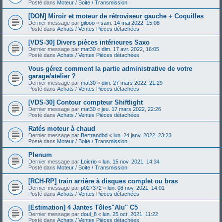
Posté dans
Moteur / Boite / Transmission
[DON] Miroir et moteur de rétroviseur gauche + Coquilles
Dernier message par
gilooo
«
sam. 14 mai 2022, 15:08
Posté dans
Achats / Ventes Pièces détachées
[VDS-30] Divers pièces intérieures Saxo
Dernier message par
mat30
«
dim. 17 avr. 2022, 16:05
Posté dans
Achats / Ventes Pièces détachées
Vous gérez comment la partie administrative de votre
garage/atelier ?
Dernier message par
mat30
«
dim. 27 mars 2022, 21:29
Posté dans
Achats / Ventes Pièces détachées
[VDS-30] Contour compteur Shiftlight
Dernier message par
mat30
«
jeu. 17 mars 2022, 22:26
Posté dans
Achats / Ventes Pièces détachées
Ratés moteur à chaud
Dernier message par
Bertrandbd
«
lun. 24 janv. 2022, 23:23
Posté dans
Moteur / Boite / Transmission
Plenum
Dernier message par
Loicrio
«
lun. 15 nov. 2021, 14:34
Posté dans
Moteur / Boite / Transmission
[RCH-RP] train arrière à disques complet ou bras
Dernier message par
p027372
«
lun. 08 nov. 2021, 14:01
Posté dans
Achats / Ventes Pièces détachées
[Estimation] 4 Jantes Tôles"Alu" C5
Dernier message par
doul_8
«
lun. 25 oct. 2021, 11:22
Posté dans
Achats / Ventes Pièces détachées