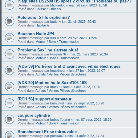
Plaquettes DS2500 HS après 2 circuits : Problème ou pas??
Dernier message par
Mickael50
«
mar. 26 sept. 2023, 15:58
Posté dans
Caisse / Châssis
Autoradio: 5 fils orphelins?
Dernier message par
budzi
«
lun. 31 juil. 2023, 20:43
Posté dans
Habitacle
Bouchon Huile JP4
Dernier message par
Kills
«
sam. 29 avr. 2023, 12:24
Posté dans
Moteur / Boite / Transmission
Probleme Sax" ne s'arrete plus!
Dernier message par
Forever76
«
mar. 21 mars 2023, 20:34
Posté dans
Moteur / Boite / Transmission
[VDS-59] Portières G et D avant avec vitres électriques
Dernier message par
houplineur
«
lun. 27 févr. 2023, 12:07
Posté dans
Achats / Ventes Pièces détachées
[VDS-30] Modine huile Saxo/106 16S
Dernier message par
mat30
«
sam. 01 oct. 2022, 14:20
Posté dans
Achats / Ventes Pièces détachées
[RCH 56] support alternateur
Dernier message par
kumufkid
«
jeu. 29 sept. 2022, 18:28
Posté dans
Achats / Ventes Pièces détachées
coupure cylindre
Dernier message par
bobby l'otarie
«
mer. 07 sept. 2022, 18:30
Posté dans
Moteur / Boite / Transmission
Branchement Prise introuvable
Dernier message par
polska07
«
dim. 21 août 2022, 17:34