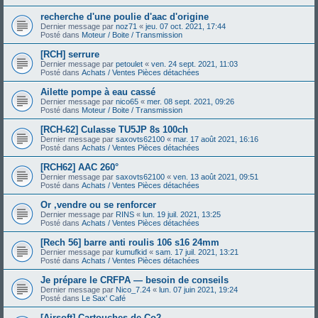
recherche d'une poulie d'aac d'origine
Dernier message par
noz71
«
jeu. 07 oct. 2021, 17:44
Posté dans
Moteur / Boite / Transmission
[RCH] serrure
Dernier message par
petoulet
«
ven. 24 sept. 2021, 11:03
Posté dans
Achats / Ventes Pièces détachées
Ailette pompe à eau cassé
Dernier message par
nico65
«
mer. 08 sept. 2021, 09:26
Posté dans
Moteur / Boite / Transmission
[RCH-62] Culasse TU5JP 8s 100ch
Dernier message par
saxovts62100
«
mar. 17 août 2021, 16:16
Posté dans
Achats / Ventes Pièces détachées
[RCH62] AAC 260°
Dernier message par
saxovts62100
«
ven. 13 août 2021, 09:51
Posté dans
Achats / Ventes Pièces détachées
Or ,vendre ou se renforcer
Dernier message par
RINS
«
lun. 19 juil. 2021, 13:25
Posté dans
Achats / Ventes Pièces détachées
[Rech 56] barre anti roulis 106 s16 24mm
Dernier message par
kumufkid
«
sam. 17 juil. 2021, 13:21
Posté dans
Achats / Ventes Pièces détachées
Je prépare le CRFPA — besoin de conseils
Dernier message par
Nico_7.24
«
lun. 07 juin 2021, 19:24
Posté dans
Le Sax' Café
[Airsoft] Cartouches de Co2