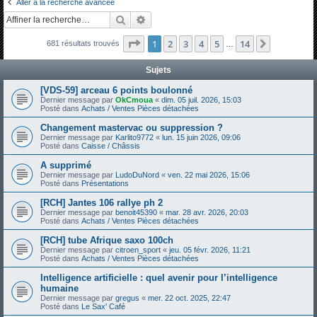
Aller à la recherche avancée
h
Rechercher
Recherche avancée
e
Page
1
sur
14
1
2
3
4
5
14
Suivante
681 résultats trouvés
r
…
c
Sujets
h
[VDS-59] arceau 6 points boulonné
e
Dernier message par
OkCmoua
«
dim. 05 juil. 2026, 15:03
Posté dans
Achats / Ventes Pièces détachées
r
Changement mastervac ou suppression ?
Dernier message par
Karlito9772
«
lun. 15 juin 2026, 09:06
Posté dans
Caisse / Châssis
A supprimé
Dernier message par
LudoDuNord
«
ven. 22 mai 2026, 15:06
Posté dans
Présentations
[RCH] Jantes 106 rallye ph 2
Dernier message par
benoit45390
«
mar. 28 avr. 2026, 20:03
Posté dans
Achats / Ventes Pièces détachées
[RCH] tube Afrique saxo 100ch
Dernier message par
citroen_sport
«
jeu. 05 févr. 2026, 11:21
Posté dans
Achats / Ventes Pièces détachées
Intelligence artificielle : quel avenir pour l’intelligence
humaine
Dernier message par
gregus
«
mer. 22 oct. 2025, 22:47
Posté dans
Le Sax' Café