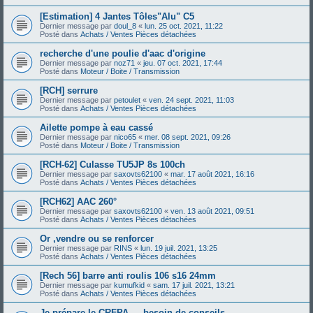
[Estimation] 4 Jantes Tôles"Alu" C5
Dernier message par
doul_8
«
lun. 25 oct. 2021, 11:22
Posté dans
Achats / Ventes Pièces détachées
recherche d'une poulie d'aac d'origine
Dernier message par
noz71
«
jeu. 07 oct. 2021, 17:44
Posté dans
Moteur / Boite / Transmission
[RCH] serrure
Dernier message par
petoulet
«
ven. 24 sept. 2021, 11:03
Posté dans
Achats / Ventes Pièces détachées
Ailette pompe à eau cassé
Dernier message par
nico65
«
mer. 08 sept. 2021, 09:26
Posté dans
Moteur / Boite / Transmission
[RCH-62] Culasse TU5JP 8s 100ch
Dernier message par
saxovts62100
«
mar. 17 août 2021, 16:16
Posté dans
Achats / Ventes Pièces détachées
[RCH62] AAC 260°
Dernier message par
saxovts62100
«
ven. 13 août 2021, 09:51
Posté dans
Achats / Ventes Pièces détachées
Or ,vendre ou se renforcer
Dernier message par
RINS
«
lun. 19 juil. 2021, 13:25
Posté dans
Achats / Ventes Pièces détachées
[Rech 56] barre anti roulis 106 s16 24mm
Dernier message par
kumufkid
«
sam. 17 juil. 2021, 13:21
Posté dans
Achats / Ventes Pièces détachées
Je prépare le CRFPA — besoin de conseils