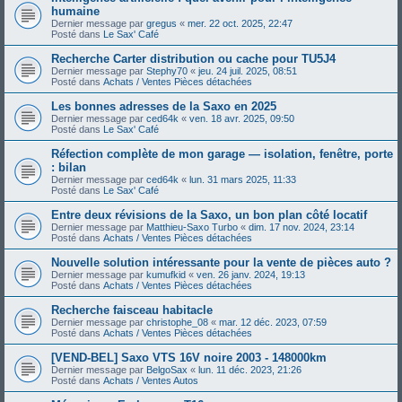
humaine
Dernier message par
gregus
«
mer. 22 oct. 2025, 22:47
Posté dans
Le Sax' Café
Recherche Carter distribution ou cache pour TU5J4
Dernier message par
Stephy70
«
jeu. 24 juil. 2025, 08:51
Posté dans
Achats / Ventes Pièces détachées
Les bonnes adresses de la Saxo en 2025
Dernier message par
ced64k
«
ven. 18 avr. 2025, 09:50
Posté dans
Le Sax' Café
Réfection complète de mon garage — isolation, fenêtre, porte
: bilan
Dernier message par
ced64k
«
lun. 31 mars 2025, 11:33
Posté dans
Le Sax' Café
Entre deux révisions de la Saxo, un bon plan côté locatif
Dernier message par
Matthieu-Saxo Turbo
«
dim. 17 nov. 2024, 23:14
Posté dans
Achats / Ventes Pièces détachées
Nouvelle solution intéressante pour la vente de pièces auto ?
Dernier message par
kumufkid
«
ven. 26 janv. 2024, 19:13
Posté dans
Achats / Ventes Pièces détachées
Recherche faisceau habitacle
Dernier message par
christophe_08
«
mar. 12 déc. 2023, 07:59
Posté dans
Achats / Ventes Pièces détachées
[VEND-BEL] Saxo VTS 16V noire 2003 - 148000km
Dernier message par
BelgoSax
«
lun. 11 déc. 2023, 21:26
Posté dans
Achats / Ventes Autos