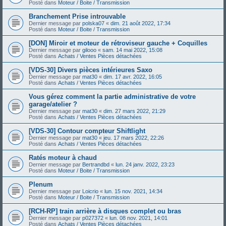
Posté dans
Moteur / Boite / Transmission
Branchement Prise introuvable
Dernier message par
polska07
«
dim. 21 août 2022, 17:34
Posté dans
Moteur / Boite / Transmission
[DON] Miroir et moteur de rétroviseur gauche + Coquilles
Dernier message par
gilooo
«
sam. 14 mai 2022, 15:08
Posté dans
Achats / Ventes Pièces détachées
[VDS-30] Divers pièces intérieures Saxo
Dernier message par
mat30
«
dim. 17 avr. 2022, 16:05
Posté dans
Achats / Ventes Pièces détachées
Vous gérez comment la partie administrative de votre
garage/atelier ?
Dernier message par
mat30
«
dim. 27 mars 2022, 21:29
Posté dans
Achats / Ventes Pièces détachées
[VDS-30] Contour compteur Shiftlight
Dernier message par
mat30
«
jeu. 17 mars 2022, 22:26
Posté dans
Achats / Ventes Pièces détachées
Ratés moteur à chaud
Dernier message par
Bertrandbd
«
lun. 24 janv. 2022, 23:23
Posté dans
Moteur / Boite / Transmission
Plenum
Dernier message par
Loicrio
«
lun. 15 nov. 2021, 14:34
Posté dans
Moteur / Boite / Transmission
[RCH-RP] train arrière à disques complet ou bras
Dernier message par
p027372
«
lun. 08 nov. 2021, 14:01
Posté dans
Achats / Ventes Pièces détachées