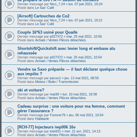
Dernier message par
Nico_7.24
«
lun. 07 juin 2021, 19:24
Posté dans
Le Sax' Café
[Airsoft] Cartouches de Co2
Dernier message par
Nico_7.24
«
lun. 07 juin 2021, 19:21
Posté dans
Le Sax' Café
Couple 16*63 usiné pour Quaife
Dernier message par
p027372
«
mar. 25 mai 2021, 10:56
Posté dans
Achats / Ventes Pièces détachées
Shortshift/Quickshift avec levier long et embase alu
rehaussée
Dernier message par
p027372
«
mar. 25 mai 2021, 10:54
Posté dans
Achats / Ventes Pièces détachées
Vendre sa Saxo préparée — il faut déclarer quelque chose
aux impôts ?
Dernier message par
pacou1
«
jeu. 13 mai 2021, 08:55
Posté dans
Moteur / Boite / Transmission
ski et voiture?
Dernier message par
mat30
«
lun. 10 mai 2021, 18:38
Posté dans
Achats / Ventes Pièces détachées
Cadeau surprise : une voiture pour ma femme, comment
gérer l'assurance ?
Dernier message par
Forever76
«
jeu. 06 mai 2021, 10:54
Posté dans
Habitacle
[RCH-77] Injecteurs iwp006 16v
Dernier message par
toto931
«
mer. 21 avr. 2021, 14:13
Posté dans
Achats / Ventes Pièces détachées