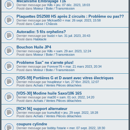
Mécanisme Embrayage T16
Dernier message par
Kills
«
jeu. 07 déc. 2023, 18:03
Posté dans
Moteur / Boite / Transmission
Plaquettes DS2500 HS après 2 circuits : Problème ou pas??
Dernier message par
Mickael50
«
mar. 26 sept. 2023, 15:58
Posté dans
Caisse / Châssis
Autoradio: 5 fils orphelins?
Dernier message par
budzi
«
lun. 31 juil. 2023, 20:43
Posté dans
Habitacle
Bouchon Huile JP4
Dernier message par
Kills
«
sam. 29 avr. 2023, 12:24
Posté dans
Moteur / Boite / Transmission
Probleme Sax" ne s'arrete plus!
Dernier message par
Forever76
«
mar. 21 mars 2023, 20:34
Posté dans
Moteur / Boite / Transmission
[VDS-59] Portières G et D avant avec vitres électriques
Dernier message par
houplineur
«
lun. 27 févr. 2023, 12:07
Posté dans
Achats / Ventes Pièces détachées
[VDS-30] Modine huile Saxo/106 16S
Dernier message par
mat30
«
sam. 01 oct. 2022, 14:20
Posté dans
Achats / Ventes Pièces détachées
[RCH 56] support alternateur
Dernier message par
kumufkid
«
jeu. 29 sept. 2022, 18:28
Posté dans
Achats / Ventes Pièces détachées
coupure cylindre
Dernier message par
bobby l'otarie
«
mer. 07 sept. 2022, 18:30