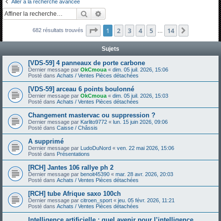
Aller à la recherche avancée
h
Rechercher
Recherche avancée
e
Page
1
sur
14
1
2
3
4
5
14
Suivante
682 résultats trouvés
r
…
c
Sujets
h
[VDS-59] 4 panneaux de porte carbone
e
Dernier message par
OkCmoua
«
dim. 05 juil. 2026, 15:06
Posté dans
Achats / Ventes Pièces détachées
r
[VDS-59] arceau 6 points boulonné
Dernier message par
OkCmoua
«
dim. 05 juil. 2026, 15:03
Posté dans
Achats / Ventes Pièces détachées
Changement mastervac ou suppression ?
Dernier message par
Karlito9772
«
lun. 15 juin 2026, 09:06
Posté dans
Caisse / Châssis
A supprimé
Dernier message par
LudoDuNord
«
ven. 22 mai 2026, 15:06
Posté dans
Présentations
[RCH] Jantes 106 rallye ph 2
Dernier message par
benoit45390
«
mar. 28 avr. 2026, 20:03
Posté dans
Achats / Ventes Pièces détachées
[RCH] tube Afrique saxo 100ch
Dernier message par
citroen_sport
«
jeu. 05 févr. 2026, 11:21
Posté dans
Achats / Ventes Pièces détachées
Intelligence artificielle : quel avenir pour l’intelligence