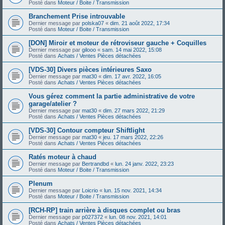
Posté dans
Moteur / Boite / Transmission
Branchement Prise introuvable
Dernier message par
polska07
«
dim. 21 août 2022, 17:34
Posté dans
Moteur / Boite / Transmission
[DON] Miroir et moteur de rétroviseur gauche + Coquilles
Dernier message par
gilooo
«
sam. 14 mai 2022, 15:08
Posté dans
Achats / Ventes Pièces détachées
[VDS-30] Divers pièces intérieures Saxo
Dernier message par
mat30
«
dim. 17 avr. 2022, 16:05
Posté dans
Achats / Ventes Pièces détachées
Vous gérez comment la partie administrative de votre
garage/atelier ?
Dernier message par
mat30
«
dim. 27 mars 2022, 21:29
Posté dans
Achats / Ventes Pièces détachées
[VDS-30] Contour compteur Shiftlight
Dernier message par
mat30
«
jeu. 17 mars 2022, 22:26
Posté dans
Achats / Ventes Pièces détachées
Ratés moteur à chaud
Dernier message par
Bertrandbd
«
lun. 24 janv. 2022, 23:23
Posté dans
Moteur / Boite / Transmission
Plenum
Dernier message par
Loicrio
«
lun. 15 nov. 2021, 14:34
Posté dans
Moteur / Boite / Transmission
[RCH-RP] train arrière à disques complet ou bras
Dernier message par
p027372
«
lun. 08 nov. 2021, 14:01
Posté dans
Achats / Ventes Pièces détachées