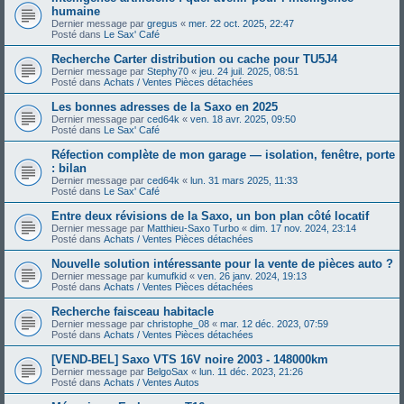
humaine
Dernier message par
gregus
«
mer. 22 oct. 2025, 22:47
Posté dans
Le Sax' Café
Recherche Carter distribution ou cache pour TU5J4
Dernier message par
Stephy70
«
jeu. 24 juil. 2025, 08:51
Posté dans
Achats / Ventes Pièces détachées
Les bonnes adresses de la Saxo en 2025
Dernier message par
ced64k
«
ven. 18 avr. 2025, 09:50
Posté dans
Le Sax' Café
Réfection complète de mon garage — isolation, fenêtre, porte
: bilan
Dernier message par
ced64k
«
lun. 31 mars 2025, 11:33
Posté dans
Le Sax' Café
Entre deux révisions de la Saxo, un bon plan côté locatif
Dernier message par
Matthieu-Saxo Turbo
«
dim. 17 nov. 2024, 23:14
Posté dans
Achats / Ventes Pièces détachées
Nouvelle solution intéressante pour la vente de pièces auto ?
Dernier message par
kumufkid
«
ven. 26 janv. 2024, 19:13
Posté dans
Achats / Ventes Pièces détachées
Recherche faisceau habitacle
Dernier message par
christophe_08
«
mar. 12 déc. 2023, 07:59
Posté dans
Achats / Ventes Pièces détachées
[VEND-BEL] Saxo VTS 16V noire 2003 - 148000km
Dernier message par
BelgoSax
«
lun. 11 déc. 2023, 21:26
Posté dans
Achats / Ventes Autos