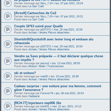
Dernier message par
Nico_7.24
«
lun. 07 juin 2021, 19:24
Posté dans
Le Sax' Café
[Airsoft] Cartouches de Co2
Dernier message par
Nico_7.24
«
lun. 07 juin 2021, 19:21
Posté dans
Le Sax' Café
Couple 16*63 usiné pour Quaife
Dernier message par
p027372
«
mar. 25 mai 2021, 10:56
Posté dans
Achats / Ventes Pièces détachées
Shortshift/Quickshift avec levier long et embase alu
rehaussée
Dernier message par
p027372
«
mar. 25 mai 2021, 10:54
Posté dans
Achats / Ventes Pièces détachées
Vendre sa Saxo préparée — il faut déclarer quelque chose
aux impôts ?
Dernier message par
pacou1
«
jeu. 13 mai 2021, 08:55
Posté dans
Moteur / Boite / Transmission
ski et voiture?
Dernier message par
mat30
«
lun. 10 mai 2021, 18:38
Posté dans
Achats / Ventes Pièces détachées
Cadeau surprise : une voiture pour ma femme, comment
gérer l'assurance ?
Dernier message par
Forever76
«
jeu. 06 mai 2021, 10:54
Posté dans
Habitacle
[RCH-77] Injecteurs iwp006 16v
Dernier message par
toto931
«
mer. 21 avr. 2021, 14:13
Posté dans
Achats / Ventes Pièces détachées