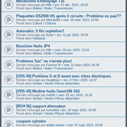
Mécanisme Embrayage T16
Dernier message par
Kills
«
jeu. 07 déc. 2023, 18:03
Posté dans
Moteur / Boite / Transmission
Plaquettes DS2500 HS après 2 circuits : Problème ou pas??
Dernier message par
Mickael50
«
mar. 26 sept. 2023, 15:58
Posté dans
Caisse / Châssis
Autoradio: 5 fils orphelins?
Dernier message par
budzi
«
lun. 31 juil. 2023, 20:43
Posté dans
Habitacle
Bouchon Huile JP4
Dernier message par
Kills
«
sam. 29 avr. 2023, 12:24
Posté dans
Moteur / Boite / Transmission
Probleme Sax" ne s'arrete plus!
Dernier message par
Forever76
«
mar. 21 mars 2023, 20:34
Posté dans
Moteur / Boite / Transmission
[VDS-59] Portières G et D avant avec vitres électriques
Dernier message par
houplineur
«
lun. 27 févr. 2023, 12:07
Posté dans
Achats / Ventes Pièces détachées
[VDS-30] Modine huile Saxo/106 16S
Dernier message par
mat30
«
sam. 01 oct. 2022, 14:20
Posté dans
Achats / Ventes Pièces détachées
[RCH 56] support alternateur
Dernier message par
kumufkid
«
jeu. 29 sept. 2022, 18:28
Posté dans
Achats / Ventes Pièces détachées
coupure cylindre
Dernier message par
bobby l'otarie
«
mer. 07 sept. 2022, 18:30