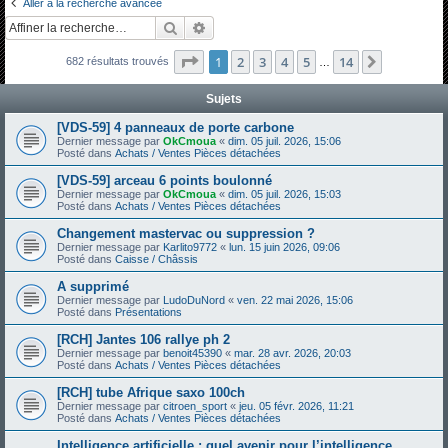
Aller à la recherche avancée
h
Rechercher
Recherche avancée
e
Page
1
sur
14
1
2
3
4
5
14
Suivante
682 résultats trouvés
r
…
c
Sujets
h
[VDS-59] 4 panneaux de porte carbone
e
Dernier message par
OkCmoua
«
dim. 05 juil. 2026, 15:06
Posté dans
Achats / Ventes Pièces détachées
r
[VDS-59] arceau 6 points boulonné
Dernier message par
OkCmoua
«
dim. 05 juil. 2026, 15:03
Posté dans
Achats / Ventes Pièces détachées
Changement mastervac ou suppression ?
Dernier message par
Karlito9772
«
lun. 15 juin 2026, 09:06
Posté dans
Caisse / Châssis
A supprimé
Dernier message par
LudoDuNord
«
ven. 22 mai 2026, 15:06
Posté dans
Présentations
[RCH] Jantes 106 rallye ph 2
Dernier message par
benoit45390
«
mar. 28 avr. 2026, 20:03
Posté dans
Achats / Ventes Pièces détachées
[RCH] tube Afrique saxo 100ch
Dernier message par
citroen_sport
«
jeu. 05 févr. 2026, 11:21
Posté dans
Achats / Ventes Pièces détachées
Intelligence artificielle : quel avenir pour l’intelligence