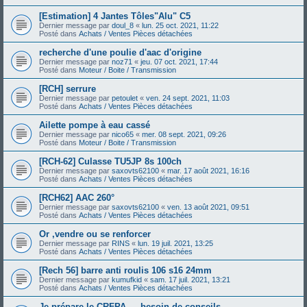
[Estimation] 4 Jantes Tôles"Alu" C5
Dernier message par
doul_8
«
lun. 25 oct. 2021, 11:22
Posté dans
Achats / Ventes Pièces détachées
recherche d'une poulie d'aac d'origine
Dernier message par
noz71
«
jeu. 07 oct. 2021, 17:44
Posté dans
Moteur / Boite / Transmission
[RCH] serrure
Dernier message par
petoulet
«
ven. 24 sept. 2021, 11:03
Posté dans
Achats / Ventes Pièces détachées
Ailette pompe à eau cassé
Dernier message par
nico65
«
mer. 08 sept. 2021, 09:26
Posté dans
Moteur / Boite / Transmission
[RCH-62] Culasse TU5JP 8s 100ch
Dernier message par
saxovts62100
«
mar. 17 août 2021, 16:16
Posté dans
Achats / Ventes Pièces détachées
[RCH62] AAC 260°
Dernier message par
saxovts62100
«
ven. 13 août 2021, 09:51
Posté dans
Achats / Ventes Pièces détachées
Or ,vendre ou se renforcer
Dernier message par
RINS
«
lun. 19 juil. 2021, 13:25
Posté dans
Achats / Ventes Pièces détachées
[Rech 56] barre anti roulis 106 s16 24mm
Dernier message par
kumufkid
«
sam. 17 juil. 2021, 13:21
Posté dans
Achats / Ventes Pièces détachées
Je prépare le CRFPA — besoin de conseils