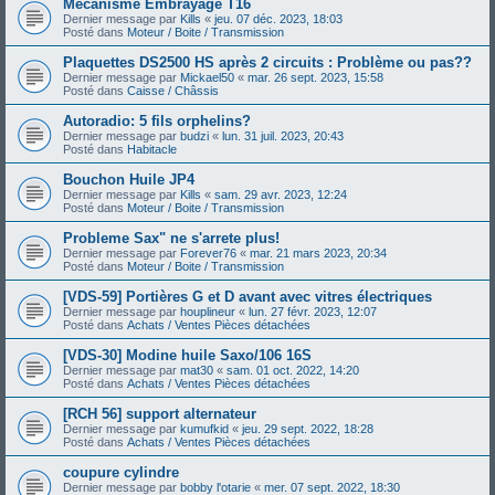
Mécanisme Embrayage T16
Dernier message par
Kills
«
jeu. 07 déc. 2023, 18:03
Posté dans
Moteur / Boite / Transmission
Plaquettes DS2500 HS après 2 circuits : Problème ou pas??
Dernier message par
Mickael50
«
mar. 26 sept. 2023, 15:58
Posté dans
Caisse / Châssis
Autoradio: 5 fils orphelins?
Dernier message par
budzi
«
lun. 31 juil. 2023, 20:43
Posté dans
Habitacle
Bouchon Huile JP4
Dernier message par
Kills
«
sam. 29 avr. 2023, 12:24
Posté dans
Moteur / Boite / Transmission
Probleme Sax" ne s'arrete plus!
Dernier message par
Forever76
«
mar. 21 mars 2023, 20:34
Posté dans
Moteur / Boite / Transmission
[VDS-59] Portières G et D avant avec vitres électriques
Dernier message par
houplineur
«
lun. 27 févr. 2023, 12:07
Posté dans
Achats / Ventes Pièces détachées
[VDS-30] Modine huile Saxo/106 16S
Dernier message par
mat30
«
sam. 01 oct. 2022, 14:20
Posté dans
Achats / Ventes Pièces détachées
[RCH 56] support alternateur
Dernier message par
kumufkid
«
jeu. 29 sept. 2022, 18:28
Posté dans
Achats / Ventes Pièces détachées
coupure cylindre
Dernier message par
bobby l'otarie
«
mer. 07 sept. 2022, 18:30