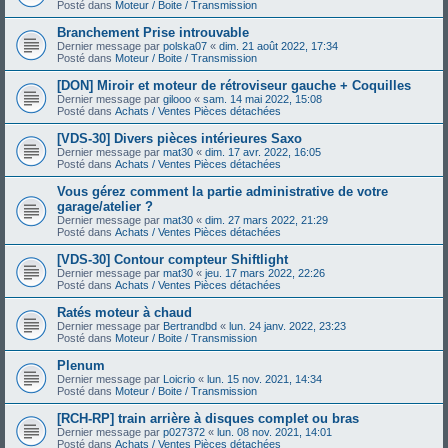
Posté dans
Moteur / Boite / Transmission
Branchement Prise introuvable
Dernier message par
polska07
«
dim. 21 août 2022, 17:34
Posté dans
Moteur / Boite / Transmission
[DON] Miroir et moteur de rétroviseur gauche + Coquilles
Dernier message par
gilooo
«
sam. 14 mai 2022, 15:08
Posté dans
Achats / Ventes Pièces détachées
[VDS-30] Divers pièces intérieures Saxo
Dernier message par
mat30
«
dim. 17 avr. 2022, 16:05
Posté dans
Achats / Ventes Pièces détachées
Vous gérez comment la partie administrative de votre
garage/atelier ?
Dernier message par
mat30
«
dim. 27 mars 2022, 21:29
Posté dans
Achats / Ventes Pièces détachées
[VDS-30] Contour compteur Shiftlight
Dernier message par
mat30
«
jeu. 17 mars 2022, 22:26
Posté dans
Achats / Ventes Pièces détachées
Ratés moteur à chaud
Dernier message par
Bertrandbd
«
lun. 24 janv. 2022, 23:23
Posté dans
Moteur / Boite / Transmission
Plenum
Dernier message par
Loicrio
«
lun. 15 nov. 2021, 14:34
Posté dans
Moteur / Boite / Transmission
[RCH-RP] train arrière à disques complet ou bras
Dernier message par
p027372
«
lun. 08 nov. 2021, 14:01
Posté dans
Achats / Ventes Pièces détachées