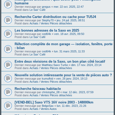
humaine
Dernier message par
gregus
«
mer. 22 oct. 2025, 22:47
Posté dans
Le Sax' Café
Recherche Carter distribution ou cache pour TU5J4
Dernier message par
Stephy70
«
jeu. 24 juil. 2025, 08:51
Posté dans
Achats / Ventes Pièces détachées
Les bonnes adresses de la Saxo en 2025
Dernier message par
ced64k
«
ven. 18 avr. 2025, 09:50
Posté dans
Le Sax' Café
Réfection complète de mon garage — isolation, fenêtre, porte
: bilan
Dernier message par
ced64k
«
lun. 31 mars 2025, 11:33
Posté dans
Le Sax' Café
Entre deux révisions de la Saxo, un bon plan côté locatif
Dernier message par
Matthieu-Saxo Turbo
«
dim. 17 nov. 2024, 23:14
Posté dans
Achats / Ventes Pièces détachées
Nouvelle solution intéressante pour la vente de pièces auto ?
Dernier message par
kumufkid
«
ven. 26 janv. 2024, 19:13
Posté dans
Achats / Ventes Pièces détachées
Recherche faisceau habitacle
Dernier message par
christophe_08
«
mar. 12 déc. 2023, 07:59
Posté dans
Achats / Ventes Pièces détachées
[VEND-BEL] Saxo VTS 16V noire 2003 - 148000km
Dernier message par
BelgoSax
«
lun. 11 déc. 2023, 21:26
Posté dans
Achats / Ventes Autos