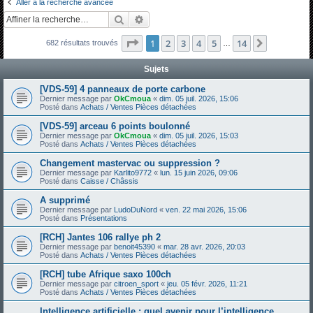
Aller à la recherche avancée
h
Rechercher
Recherche avancée
e
Page
1
sur
14
1
2
3
4
5
14
Suivante
682 résultats trouvés
r
…
c
Sujets
h
[VDS-59] 4 panneaux de porte carbone
e
Dernier message par
OkCmoua
«
dim. 05 juil. 2026, 15:06
Posté dans
Achats / Ventes Pièces détachées
r
[VDS-59] arceau 6 points boulonné
Dernier message par
OkCmoua
«
dim. 05 juil. 2026, 15:03
Posté dans
Achats / Ventes Pièces détachées
Changement mastervac ou suppression ?
Dernier message par
Karlito9772
«
lun. 15 juin 2026, 09:06
Posté dans
Caisse / Châssis
A supprimé
Dernier message par
LudoDuNord
«
ven. 22 mai 2026, 15:06
Posté dans
Présentations
[RCH] Jantes 106 rallye ph 2
Dernier message par
benoit45390
«
mar. 28 avr. 2026, 20:03
Posté dans
Achats / Ventes Pièces détachées
[RCH] tube Afrique saxo 100ch
Dernier message par
citroen_sport
«
jeu. 05 févr. 2026, 11:21
Posté dans
Achats / Ventes Pièces détachées
Intelligence artificielle : quel avenir pour l’intelligence