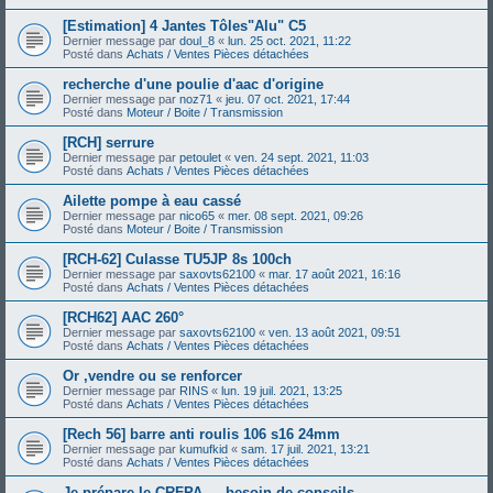
[Estimation] 4 Jantes Tôles"Alu" C5
Dernier message par
doul_8
«
lun. 25 oct. 2021, 11:22
Posté dans
Achats / Ventes Pièces détachées
recherche d'une poulie d'aac d'origine
Dernier message par
noz71
«
jeu. 07 oct. 2021, 17:44
Posté dans
Moteur / Boite / Transmission
[RCH] serrure
Dernier message par
petoulet
«
ven. 24 sept. 2021, 11:03
Posté dans
Achats / Ventes Pièces détachées
Ailette pompe à eau cassé
Dernier message par
nico65
«
mer. 08 sept. 2021, 09:26
Posté dans
Moteur / Boite / Transmission
[RCH-62] Culasse TU5JP 8s 100ch
Dernier message par
saxovts62100
«
mar. 17 août 2021, 16:16
Posté dans
Achats / Ventes Pièces détachées
[RCH62] AAC 260°
Dernier message par
saxovts62100
«
ven. 13 août 2021, 09:51
Posté dans
Achats / Ventes Pièces détachées
Or ,vendre ou se renforcer
Dernier message par
RINS
«
lun. 19 juil. 2021, 13:25
Posté dans
Achats / Ventes Pièces détachées
[Rech 56] barre anti roulis 106 s16 24mm
Dernier message par
kumufkid
«
sam. 17 juil. 2021, 13:21
Posté dans
Achats / Ventes Pièces détachées
Je prépare le CRFPA — besoin de conseils