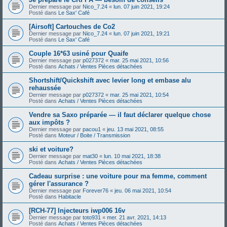
Dernier message par
Nico_7.24
«
lun. 07 juin 2021, 19:24
Posté dans
Le Sax' Café
[Airsoft] Cartouches de Co2
Dernier message par
Nico_7.24
«
lun. 07 juin 2021, 19:21
Posté dans
Le Sax' Café
Couple 16*63 usiné pour Quaife
Dernier message par
p027372
«
mar. 25 mai 2021, 10:56
Posté dans
Achats / Ventes Pièces détachées
Shortshift/Quickshift avec levier long et embase alu
rehaussée
Dernier message par
p027372
«
mar. 25 mai 2021, 10:54
Posté dans
Achats / Ventes Pièces détachées
Vendre sa Saxo préparée — il faut déclarer quelque chose
aux impôts ?
Dernier message par
pacou1
«
jeu. 13 mai 2021, 08:55
Posté dans
Moteur / Boite / Transmission
ski et voiture?
Dernier message par
mat30
«
lun. 10 mai 2021, 18:38
Posté dans
Achats / Ventes Pièces détachées
Cadeau surprise : une voiture pour ma femme, comment
gérer l'assurance ?
Dernier message par
Forever76
«
jeu. 06 mai 2021, 10:54
Posté dans
Habitacle
[RCH-77] Injecteurs iwp006 16v
Dernier message par
toto931
«
mer. 21 avr. 2021, 14:13
Posté dans
Achats / Ventes Pièces détachées