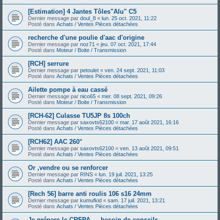
[Estimation] 4 Jantes Tôles"Alu" C5
Dernier message par
doul_8
«
lun. 25 oct. 2021, 11:22
Posté dans
Achats / Ventes Pièces détachées
recherche d'une poulie d'aac d'origine
Dernier message par
noz71
«
jeu. 07 oct. 2021, 17:44
Posté dans
Moteur / Boite / Transmission
[RCH] serrure
Dernier message par
petoulet
«
ven. 24 sept. 2021, 11:03
Posté dans
Achats / Ventes Pièces détachées
Ailette pompe à eau cassé
Dernier message par
nico65
«
mer. 08 sept. 2021, 09:26
Posté dans
Moteur / Boite / Transmission
[RCH-62] Culasse TU5JP 8s 100ch
Dernier message par
saxovts62100
«
mar. 17 août 2021, 16:16
Posté dans
Achats / Ventes Pièces détachées
[RCH62] AAC 260°
Dernier message par
saxovts62100
«
ven. 13 août 2021, 09:51
Posté dans
Achats / Ventes Pièces détachées
Or ,vendre ou se renforcer
Dernier message par
RINS
«
lun. 19 juil. 2021, 13:25
Posté dans
Achats / Ventes Pièces détachées
[Rech 56] barre anti roulis 106 s16 24mm
Dernier message par
kumufkid
«
sam. 17 juil. 2021, 13:21
Posté dans
Achats / Ventes Pièces détachées
Je prépare le CRFPA — besoin de conseils