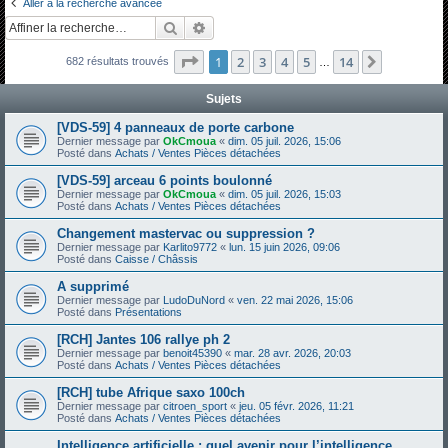
Aller à la recherche avancée
h
Rechercher
Recherche avancée
e
Page
1
sur
14
1
2
3
4
5
14
Suivante
682 résultats trouvés
r
…
c
Sujets
h
[VDS-59] 4 panneaux de porte carbone
e
Dernier message par
OkCmoua
«
dim. 05 juil. 2026, 15:06
Posté dans
Achats / Ventes Pièces détachées
r
[VDS-59] arceau 6 points boulonné
Dernier message par
OkCmoua
«
dim. 05 juil. 2026, 15:03
Posté dans
Achats / Ventes Pièces détachées
Changement mastervac ou suppression ?
Dernier message par
Karlito9772
«
lun. 15 juin 2026, 09:06
Posté dans
Caisse / Châssis
A supprimé
Dernier message par
LudoDuNord
«
ven. 22 mai 2026, 15:06
Posté dans
Présentations
[RCH] Jantes 106 rallye ph 2
Dernier message par
benoit45390
«
mar. 28 avr. 2026, 20:03
Posté dans
Achats / Ventes Pièces détachées
[RCH] tube Afrique saxo 100ch
Dernier message par
citroen_sport
«
jeu. 05 févr. 2026, 11:21
Posté dans
Achats / Ventes Pièces détachées
Intelligence artificielle : quel avenir pour l’intelligence