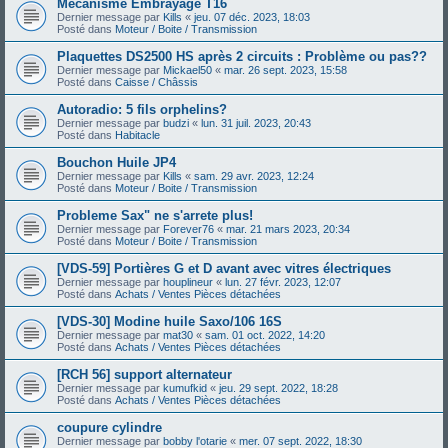
Mécanisme Embrayage T16
Dernier message par
Kills
«
jeu. 07 déc. 2023, 18:03
Posté dans
Moteur / Boite / Transmission
Plaquettes DS2500 HS après 2 circuits : Problème ou pas??
Dernier message par
Mickael50
«
mar. 26 sept. 2023, 15:58
Posté dans
Caisse / Châssis
Autoradio: 5 fils orphelins?
Dernier message par
budzi
«
lun. 31 juil. 2023, 20:43
Posté dans
Habitacle
Bouchon Huile JP4
Dernier message par
Kills
«
sam. 29 avr. 2023, 12:24
Posté dans
Moteur / Boite / Transmission
Probleme Sax" ne s'arrete plus!
Dernier message par
Forever76
«
mar. 21 mars 2023, 20:34
Posté dans
Moteur / Boite / Transmission
[VDS-59] Portières G et D avant avec vitres électriques
Dernier message par
houplineur
«
lun. 27 févr. 2023, 12:07
Posté dans
Achats / Ventes Pièces détachées
[VDS-30] Modine huile Saxo/106 16S
Dernier message par
mat30
«
sam. 01 oct. 2022, 14:20
Posté dans
Achats / Ventes Pièces détachées
[RCH 56] support alternateur
Dernier message par
kumufkid
«
jeu. 29 sept. 2022, 18:28
Posté dans
Achats / Ventes Pièces détachées
coupure cylindre
Dernier message par
bobby l'otarie
«
mer. 07 sept. 2022, 18:30