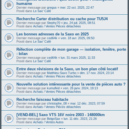
humaine
Dernier message par
gregus
«
mer. 22 oct. 2025, 22:47
Posté dans
Le Sax' Café
Recherche Carter distribution ou cache pour TU5J4
Dernier message par
Stephy70
«
jeu. 24 juil. 2025, 08:51
Posté dans
Achats / Ventes Pièces détachées
Les bonnes adresses de la Saxo en 2025
Dernier message par
ced64k
«
ven. 18 avr. 2025, 09:50
Posté dans
Le Sax' Café
Réfection complète de mon garage — isolation, fenêtre, porte
: bilan
Dernier message par
ced64k
«
lun. 31 mars 2025, 11:33
Posté dans
Le Sax' Café
Entre deux révisions de la Saxo, un bon plan côté locatif
Dernier message par
Matthieu-Saxo Turbo
«
dim. 17 nov. 2024, 23:14
Posté dans
Achats / Ventes Pièces détachées
Nouvelle solution intéressante pour la vente de pièces auto ?
Dernier message par
kumufkid
«
ven. 26 janv. 2024, 19:13
Posté dans
Achats / Ventes Pièces détachées
Recherche faisceau habitacle
Dernier message par
christophe_08
«
mar. 12 déc. 2023, 07:59
Posté dans
Achats / Ventes Pièces détachées
[VEND-BEL] Saxo VTS 16V noire 2003 - 148000km
Dernier message par
BelgoSax
«
lun. 11 déc. 2023, 21:26
Posté dans
Achats / Ventes Autos