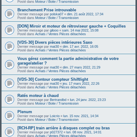
Posté dans
Moteur / Boite / Transmission
Branchement Prise introuvable
Dernier message par
polska07
«
dim. 21 août 2022, 17:34
Posté dans
Moteur / Boite / Transmission
[DON] Miroir et moteur de rétroviseur gauche + Coquilles
Dernier message par
gilooo
«
sam. 14 mai 2022, 15:08
Posté dans
Achats / Ventes Pièces détachées
[VDS-30] Divers pièces intérieures Saxo
Dernier message par
mat30
«
dim. 17 avr. 2022, 16:05
Posté dans
Achats / Ventes Pièces détachées
Vous gérez comment la partie administrative de votre
garage/atelier ?
Dernier message par
mat30
«
dim. 27 mars 2022, 21:29
Posté dans
Achats / Ventes Pièces détachées
[VDS-30] Contour compteur Shiftlight
Dernier message par
mat30
«
jeu. 17 mars 2022, 22:26
Posté dans
Achats / Ventes Pièces détachées
Ratés moteur à chaud
Dernier message par
Bertrandbd
«
lun. 24 janv. 2022, 23:23
Posté dans
Moteur / Boite / Transmission
Plenum
Dernier message par
Loicrio
«
lun. 15 nov. 2021, 14:34
Posté dans
Moteur / Boite / Transmission
[RCH-RP] train arrière à disques complet ou bras
Dernier message par
p027372
«
lun. 08 nov. 2021, 14:01
Posté dans
Achats / Ventes Pièces détachées