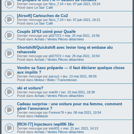
Dernier message par
Nico_7.24
«
lun. 07 juin 2021, 19:24
Posté dans
Le Sax' Café
[Airsoft] Cartouches de Co2
Dernier message par
Nico_7.24
«
lun. 07 juin 2021, 19:21
Posté dans
Le Sax' Café
Couple 16*63 usiné pour Quaife
Dernier message par
p027372
«
mar. 25 mai 2021, 10:56
Posté dans
Achats / Ventes Pièces détachées
Shortshift/Quickshift avec levier long et embase alu
rehaussée
Dernier message par
p027372
«
mar. 25 mai 2021, 10:54
Posté dans
Achats / Ventes Pièces détachées
Vendre sa Saxo préparée — il faut déclarer quelque chose
aux impôts ?
Dernier message par
pacou1
«
jeu. 13 mai 2021, 08:55
Posté dans
Moteur / Boite / Transmission
ski et voiture?
Dernier message par
mat30
«
lun. 10 mai 2021, 18:38
Posté dans
Achats / Ventes Pièces détachées
Cadeau surprise : une voiture pour ma femme, comment
gérer l'assurance ?
Dernier message par
Forever76
«
jeu. 06 mai 2021, 10:54
Posté dans
Habitacle
[RCH-77] Injecteurs iwp006 16v
Dernier message par
toto931
«
mer. 21 avr. 2021, 14:13
Posté dans
Achats / Ventes Pièces détachées