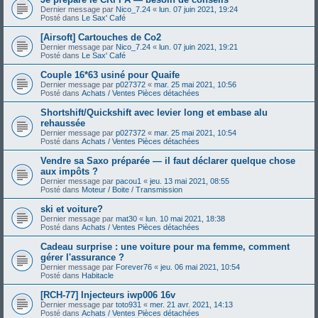
Dernier message par
Nico_7.24
«
lun. 07 juin 2021, 19:24
Posté dans
Le Sax' Café
[Airsoft] Cartouches de Co2
Dernier message par
Nico_7.24
«
lun. 07 juin 2021, 19:21
Posté dans
Le Sax' Café
Couple 16*63 usiné pour Quaife
Dernier message par
p027372
«
mar. 25 mai 2021, 10:56
Posté dans
Achats / Ventes Pièces détachées
Shortshift/Quickshift avec levier long et embase alu
rehaussée
Dernier message par
p027372
«
mar. 25 mai 2021, 10:54
Posté dans
Achats / Ventes Pièces détachées
Vendre sa Saxo préparée — il faut déclarer quelque chose
aux impôts ?
Dernier message par
pacou1
«
jeu. 13 mai 2021, 08:55
Posté dans
Moteur / Boite / Transmission
ski et voiture?
Dernier message par
mat30
«
lun. 10 mai 2021, 18:38
Posté dans
Achats / Ventes Pièces détachées
Cadeau surprise : une voiture pour ma femme, comment
gérer l'assurance ?
Dernier message par
Forever76
«
jeu. 06 mai 2021, 10:54
Posté dans
Habitacle
[RCH-77] Injecteurs iwp006 16v
Dernier message par
toto931
«
mer. 21 avr. 2021, 14:13
Posté dans
Achats / Ventes Pièces détachées