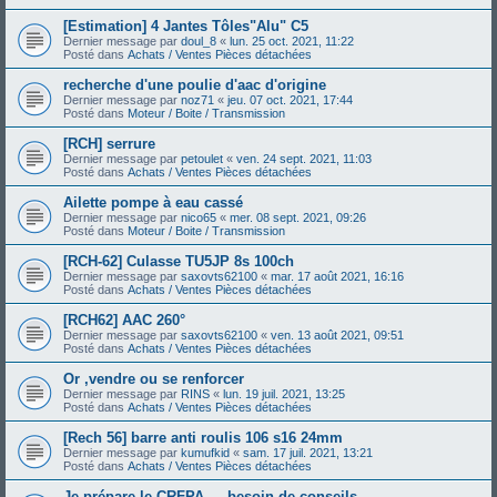
[Estimation] 4 Jantes Tôles"Alu" C5
Dernier message par
doul_8
«
lun. 25 oct. 2021, 11:22
Posté dans
Achats / Ventes Pièces détachées
recherche d'une poulie d'aac d'origine
Dernier message par
noz71
«
jeu. 07 oct. 2021, 17:44
Posté dans
Moteur / Boite / Transmission
[RCH] serrure
Dernier message par
petoulet
«
ven. 24 sept. 2021, 11:03
Posté dans
Achats / Ventes Pièces détachées
Ailette pompe à eau cassé
Dernier message par
nico65
«
mer. 08 sept. 2021, 09:26
Posté dans
Moteur / Boite / Transmission
[RCH-62] Culasse TU5JP 8s 100ch
Dernier message par
saxovts62100
«
mar. 17 août 2021, 16:16
Posté dans
Achats / Ventes Pièces détachées
[RCH62] AAC 260°
Dernier message par
saxovts62100
«
ven. 13 août 2021, 09:51
Posté dans
Achats / Ventes Pièces détachées
Or ,vendre ou se renforcer
Dernier message par
RINS
«
lun. 19 juil. 2021, 13:25
Posté dans
Achats / Ventes Pièces détachées
[Rech 56] barre anti roulis 106 s16 24mm
Dernier message par
kumufkid
«
sam. 17 juil. 2021, 13:21
Posté dans
Achats / Ventes Pièces détachées
Je prépare le CRFPA — besoin de conseils