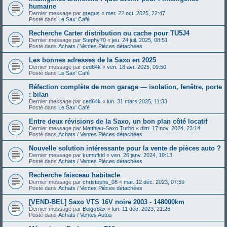
humaine
Dernier message par
gregus
«
mer. 22 oct. 2025, 22:47
Posté dans
Le Sax' Café
Recherche Carter distribution ou cache pour TU5J4
Dernier message par
Stephy70
«
jeu. 24 juil. 2025, 08:51
Posté dans
Achats / Ventes Pièces détachées
Les bonnes adresses de la Saxo en 2025
Dernier message par
ced64k
«
ven. 18 avr. 2025, 09:50
Posté dans
Le Sax' Café
Réfection complète de mon garage — isolation, fenêtre, porte
: bilan
Dernier message par
ced64k
«
lun. 31 mars 2025, 11:33
Posté dans
Le Sax' Café
Entre deux révisions de la Saxo, un bon plan côté locatif
Dernier message par
Matthieu-Saxo Turbo
«
dim. 17 nov. 2024, 23:14
Posté dans
Achats / Ventes Pièces détachées
Nouvelle solution intéressante pour la vente de pièces auto ?
Dernier message par
kumufkid
«
ven. 26 janv. 2024, 19:13
Posté dans
Achats / Ventes Pièces détachées
Recherche faisceau habitacle
Dernier message par
christophe_08
«
mar. 12 déc. 2023, 07:59
Posté dans
Achats / Ventes Pièces détachées
[VEND-BEL] Saxo VTS 16V noire 2003 - 148000km
Dernier message par
BelgoSax
«
lun. 11 déc. 2023, 21:26
Posté dans
Achats / Ventes Autos