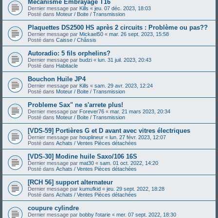
Mécanisme Embrayage T16
Dernier message par
Kills
«
jeu. 07 déc. 2023, 18:03
Posté dans
Moteur / Boite / Transmission
Plaquettes DS2500 HS après 2 circuits : Problème ou pas??
Dernier message par
Mickael50
«
mar. 26 sept. 2023, 15:58
Posté dans
Caisse / Châssis
Autoradio: 5 fils orphelins?
Dernier message par
budzi
«
lun. 31 juil. 2023, 20:43
Posté dans
Habitacle
Bouchon Huile JP4
Dernier message par
Kills
«
sam. 29 avr. 2023, 12:24
Posté dans
Moteur / Boite / Transmission
Probleme Sax" ne s'arrete plus!
Dernier message par
Forever76
«
mar. 21 mars 2023, 20:34
Posté dans
Moteur / Boite / Transmission
[VDS-59] Portières G et D avant avec vitres électriques
Dernier message par
houplineur
«
lun. 27 févr. 2023, 12:07
Posté dans
Achats / Ventes Pièces détachées
[VDS-30] Modine huile Saxo/106 16S
Dernier message par
mat30
«
sam. 01 oct. 2022, 14:20
Posté dans
Achats / Ventes Pièces détachées
[RCH 56] support alternateur
Dernier message par
kumufkid
«
jeu. 29 sept. 2022, 18:28
Posté dans
Achats / Ventes Pièces détachées
coupure cylindre
Dernier message par
bobby l'otarie
«
mer. 07 sept. 2022, 18:30