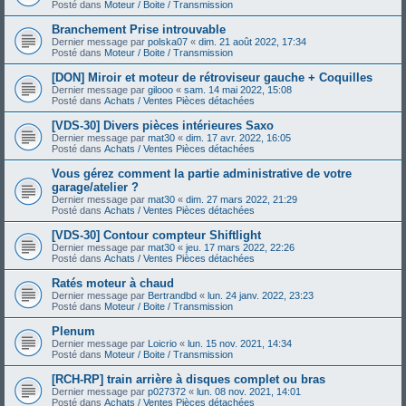
Posté dans
Moteur / Boite / Transmission
Branchement Prise introuvable
Dernier message par
polska07
«
dim. 21 août 2022, 17:34
Posté dans
Moteur / Boite / Transmission
[DON] Miroir et moteur de rétroviseur gauche + Coquilles
Dernier message par
gilooo
«
sam. 14 mai 2022, 15:08
Posté dans
Achats / Ventes Pièces détachées
[VDS-30] Divers pièces intérieures Saxo
Dernier message par
mat30
«
dim. 17 avr. 2022, 16:05
Posté dans
Achats / Ventes Pièces détachées
Vous gérez comment la partie administrative de votre
garage/atelier ?
Dernier message par
mat30
«
dim. 27 mars 2022, 21:29
Posté dans
Achats / Ventes Pièces détachées
[VDS-30] Contour compteur Shiftlight
Dernier message par
mat30
«
jeu. 17 mars 2022, 22:26
Posté dans
Achats / Ventes Pièces détachées
Ratés moteur à chaud
Dernier message par
Bertrandbd
«
lun. 24 janv. 2022, 23:23
Posté dans
Moteur / Boite / Transmission
Plenum
Dernier message par
Loicrio
«
lun. 15 nov. 2021, 14:34
Posté dans
Moteur / Boite / Transmission
[RCH-RP] train arrière à disques complet ou bras
Dernier message par
p027372
«
lun. 08 nov. 2021, 14:01
Posté dans
Achats / Ventes Pièces détachées