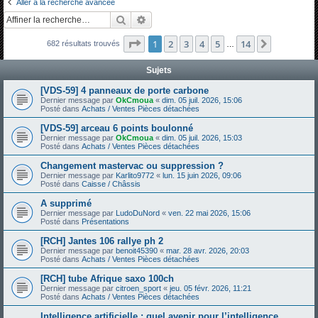
Aller à la recherche avancée
h
Rechercher
Recherche avancée
e
Page
1
sur
14
1
2
3
4
5
14
Suivante
682 résultats trouvés
r
…
c
Sujets
h
[VDS-59] 4 panneaux de porte carbone
e
Dernier message par
OkCmoua
«
dim. 05 juil. 2026, 15:06
Posté dans
Achats / Ventes Pièces détachées
r
[VDS-59] arceau 6 points boulonné
Dernier message par
OkCmoua
«
dim. 05 juil. 2026, 15:03
Posté dans
Achats / Ventes Pièces détachées
Changement mastervac ou suppression ?
Dernier message par
Karlito9772
«
lun. 15 juin 2026, 09:06
Posté dans
Caisse / Châssis
A supprimé
Dernier message par
LudoDuNord
«
ven. 22 mai 2026, 15:06
Posté dans
Présentations
[RCH] Jantes 106 rallye ph 2
Dernier message par
benoit45390
«
mar. 28 avr. 2026, 20:03
Posté dans
Achats / Ventes Pièces détachées
[RCH] tube Afrique saxo 100ch
Dernier message par
citroen_sport
«
jeu. 05 févr. 2026, 11:21
Posté dans
Achats / Ventes Pièces détachées
Intelligence artificielle : quel avenir pour l’intelligence