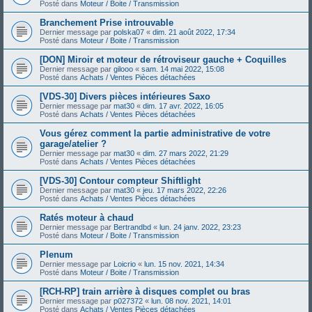
Posté dans
Moteur / Boite / Transmission
Branchement Prise introuvable
Dernier message par
polska07
«
dim. 21 août 2022, 17:34
Posté dans
Moteur / Boite / Transmission
[DON] Miroir et moteur de rétroviseur gauche + Coquilles
Dernier message par
gilooo
«
sam. 14 mai 2022, 15:08
Posté dans
Achats / Ventes Pièces détachées
[VDS-30] Divers pièces intérieures Saxo
Dernier message par
mat30
«
dim. 17 avr. 2022, 16:05
Posté dans
Achats / Ventes Pièces détachées
Vous gérez comment la partie administrative de votre
garage/atelier ?
Dernier message par
mat30
«
dim. 27 mars 2022, 21:29
Posté dans
Achats / Ventes Pièces détachées
[VDS-30] Contour compteur Shiftlight
Dernier message par
mat30
«
jeu. 17 mars 2022, 22:26
Posté dans
Achats / Ventes Pièces détachées
Ratés moteur à chaud
Dernier message par
Bertrandbd
«
lun. 24 janv. 2022, 23:23
Posté dans
Moteur / Boite / Transmission
Plenum
Dernier message par
Loicrio
«
lun. 15 nov. 2021, 14:34
Posté dans
Moteur / Boite / Transmission
[RCH-RP] train arrière à disques complet ou bras
Dernier message par
p027372
«
lun. 08 nov. 2021, 14:01
Posté dans
Achats / Ventes Pièces détachées