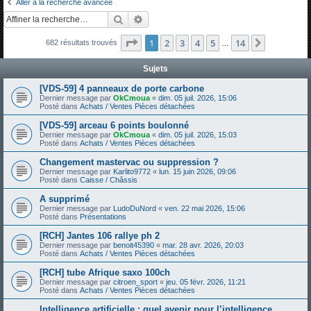
Aller à la recherche avancée
h
Rechercher
Recherche avancée
e
Page
1
sur
14
1
2
3
4
5
14
Suivante
682 résultats trouvés
r
…
c
Sujets
h
[VDS-59] 4 panneaux de porte carbone
e
Dernier message par
OkCmoua
«
dim. 05 juil. 2026, 15:06
Posté dans
Achats / Ventes Pièces détachées
r
[VDS-59] arceau 6 points boulonné
Dernier message par
OkCmoua
«
dim. 05 juil. 2026, 15:03
Posté dans
Achats / Ventes Pièces détachées
Changement mastervac ou suppression ?
Dernier message par
Karlito9772
«
lun. 15 juin 2026, 09:06
Posté dans
Caisse / Châssis
A supprimé
Dernier message par
LudoDuNord
«
ven. 22 mai 2026, 15:06
Posté dans
Présentations
[RCH] Jantes 106 rallye ph 2
Dernier message par
benoit45390
«
mar. 28 avr. 2026, 20:03
Posté dans
Achats / Ventes Pièces détachées
[RCH] tube Afrique saxo 100ch
Dernier message par
citroen_sport
«
jeu. 05 févr. 2026, 11:21
Posté dans
Achats / Ventes Pièces détachées
Intelligence artificielle : quel avenir pour l’intelligence