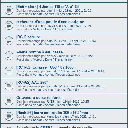
[Estimation] 4 Jantes Tôles"Alu" C5
Dernier message par
doul_8
«
lun. 25 oct. 2021, 11:22
Posté dans
Achats / Ventes Pièces détachées
recherche d'une poulie d'aac d'origine
Dernier message par
noz71
«
jeu. 07 oct. 2021, 17:44
Posté dans
Moteur / Boite / Transmission
[RCH] serrure
Dernier message par
petoulet
«
ven. 24 sept. 2021, 11:03
Posté dans
Achats / Ventes Pièces détachées
Ailette pompe à eau cassé
Dernier message par
nico65
«
mer. 08 sept. 2021, 09:26
Posté dans
Moteur / Boite / Transmission
[RCH-62] Culasse TU5JP 8s 100ch
Dernier message par
saxovts62100
«
mar. 17 août 2021, 16:16
Posté dans
Achats / Ventes Pièces détachées
[RCH62] AAC 260°
Dernier message par
saxovts62100
«
ven. 13 août 2021, 09:51
Posté dans
Achats / Ventes Pièces détachées
Or ,vendre ou se renforcer
Dernier message par
RINS
«
lun. 19 juil. 2021, 13:25
Posté dans
Achats / Ventes Pièces détachées
[Rech 56] barre anti roulis 106 s16 24mm
Dernier message par
kumufkid
«
sam. 17 juil. 2021, 13:21
Posté dans
Achats / Ventes Pièces détachées
Je prépare le CRFPA — besoin de conseils