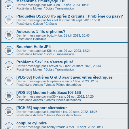
Mécanisme Embrayage T16
Dernier message par
Kills
«
jeu. 07 déc. 2023, 18:03
Posté dans
Moteur / Boite / Transmission
Plaquettes DS2500 HS après 2 circuits : Problème ou pas??
Dernier message par
Mickael50
«
mar. 26 sept. 2023, 15:58
Posté dans
Caisse / Châssis
Autoradio: 5 fils orphelins?
Dernier message par
budzi
«
lun. 31 juil. 2023, 20:43
Posté dans
Habitacle
Bouchon Huile JP4
Dernier message par
Kills
«
sam. 29 avr. 2023, 12:24
Posté dans
Moteur / Boite / Transmission
Probleme Sax" ne s'arrete plus!
Dernier message par
Forever76
«
mar. 21 mars 2023, 20:34
Posté dans
Moteur / Boite / Transmission
[VDS-59] Portières G et D avant avec vitres électriques
Dernier message par
houplineur
«
lun. 27 févr. 2023, 12:07
Posté dans
Achats / Ventes Pièces détachées
[VDS-30] Modine huile Saxo/106 16S
Dernier message par
mat30
«
sam. 01 oct. 2022, 14:20
Posté dans
Achats / Ventes Pièces détachées
[RCH 56] support alternateur
Dernier message par
kumufkid
«
jeu. 29 sept. 2022, 18:28
Posté dans
Achats / Ventes Pièces détachées
coupure cylindre
Dernier message par
bobby l'otarie
«
mer. 07 sept. 2022, 18:30