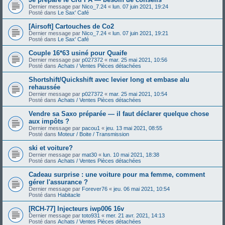
Dernier message par
Nico_7.24
«
lun. 07 juin 2021, 19:24
Posté dans
Le Sax' Café
[Airsoft] Cartouches de Co2
Dernier message par
Nico_7.24
«
lun. 07 juin 2021, 19:21
Posté dans
Le Sax' Café
Couple 16*63 usiné pour Quaife
Dernier message par
p027372
«
mar. 25 mai 2021, 10:56
Posté dans
Achats / Ventes Pièces détachées
Shortshift/Quickshift avec levier long et embase alu
rehaussée
Dernier message par
p027372
«
mar. 25 mai 2021, 10:54
Posté dans
Achats / Ventes Pièces détachées
Vendre sa Saxo préparée — il faut déclarer quelque chose
aux impôts ?
Dernier message par
pacou1
«
jeu. 13 mai 2021, 08:55
Posté dans
Moteur / Boite / Transmission
ski et voiture?
Dernier message par
mat30
«
lun. 10 mai 2021, 18:38
Posté dans
Achats / Ventes Pièces détachées
Cadeau surprise : une voiture pour ma femme, comment
gérer l'assurance ?
Dernier message par
Forever76
«
jeu. 06 mai 2021, 10:54
Posté dans
Habitacle
[RCH-77] Injecteurs iwp006 16v
Dernier message par
toto931
«
mer. 21 avr. 2021, 14:13
Posté dans
Achats / Ventes Pièces détachées