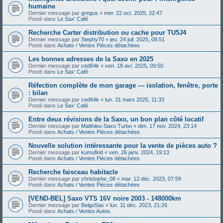
humaine
Dernier message par
gregus
«
mer. 22 oct. 2025, 22:47
Posté dans
Le Sax' Café
Recherche Carter distribution ou cache pour TU5J4
Dernier message par
Stephy70
«
jeu. 24 juil. 2025, 08:51
Posté dans
Achats / Ventes Pièces détachées
Les bonnes adresses de la Saxo en 2025
Dernier message par
ced64k
«
ven. 18 avr. 2025, 09:50
Posté dans
Le Sax' Café
Réfection complète de mon garage — isolation, fenêtre, porte
: bilan
Dernier message par
ced64k
«
lun. 31 mars 2025, 11:33
Posté dans
Le Sax' Café
Entre deux révisions de la Saxo, un bon plan côté locatif
Dernier message par
Matthieu-Saxo Turbo
«
dim. 17 nov. 2024, 23:14
Posté dans
Achats / Ventes Pièces détachées
Nouvelle solution intéressante pour la vente de pièces auto ?
Dernier message par
kumufkid
«
ven. 26 janv. 2024, 19:13
Posté dans
Achats / Ventes Pièces détachées
Recherche faisceau habitacle
Dernier message par
christophe_08
«
mar. 12 déc. 2023, 07:59
Posté dans
Achats / Ventes Pièces détachées
[VEND-BEL] Saxo VTS 16V noire 2003 - 148000km
Dernier message par
BelgoSax
«
lun. 11 déc. 2023, 21:26
Posté dans
Achats / Ventes Autos