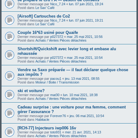
Dernier message par
Nico_7.24
«
lun. 07 juin 2021, 19:24
Posté dans
Le Sax' Café
[Airsoft] Cartouches de Co2
Dernier message par
Nico_7.24
«
lun. 07 juin 2021, 19:21
Posté dans
Le Sax' Café
Couple 16*63 usiné pour Quaife
Dernier message par
p027372
«
mar. 25 mai 2021, 10:56
Posté dans
Achats / Ventes Pièces détachées
Shortshift/Quickshift avec levier long et embase alu
rehaussée
Dernier message par
p027372
«
mar. 25 mai 2021, 10:54
Posté dans
Achats / Ventes Pièces détachées
Vendre sa Saxo préparée — il faut déclarer quelque chose
aux impôts ?
Dernier message par
pacou1
«
jeu. 13 mai 2021, 08:55
Posté dans
Moteur / Boite / Transmission
ski et voiture?
Dernier message par
mat30
«
lun. 10 mai 2021, 18:38
Posté dans
Achats / Ventes Pièces détachées
Cadeau surprise : une voiture pour ma femme, comment
gérer l'assurance ?
Dernier message par
Forever76
«
jeu. 06 mai 2021, 10:54
Posté dans
Habitacle
[RCH-77] Injecteurs iwp006 16v
Dernier message par
toto931
«
mer. 21 avr. 2021, 14:13
Posté dans
Achats / Ventes Pièces détachées