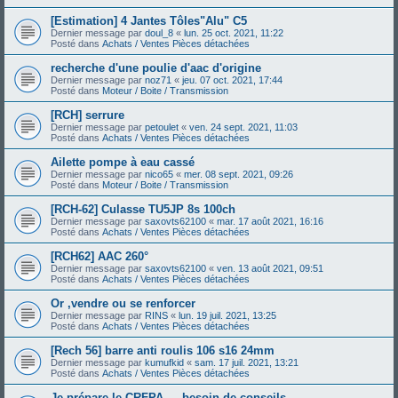
[Estimation] 4 Jantes Tôles"Alu" C5
Dernier message par
doul_8
«
lun. 25 oct. 2021, 11:22
Posté dans
Achats / Ventes Pièces détachées
recherche d'une poulie d'aac d'origine
Dernier message par
noz71
«
jeu. 07 oct. 2021, 17:44
Posté dans
Moteur / Boite / Transmission
[RCH] serrure
Dernier message par
petoulet
«
ven. 24 sept. 2021, 11:03
Posté dans
Achats / Ventes Pièces détachées
Ailette pompe à eau cassé
Dernier message par
nico65
«
mer. 08 sept. 2021, 09:26
Posté dans
Moteur / Boite / Transmission
[RCH-62] Culasse TU5JP 8s 100ch
Dernier message par
saxovts62100
«
mar. 17 août 2021, 16:16
Posté dans
Achats / Ventes Pièces détachées
[RCH62] AAC 260°
Dernier message par
saxovts62100
«
ven. 13 août 2021, 09:51
Posté dans
Achats / Ventes Pièces détachées
Or ,vendre ou se renforcer
Dernier message par
RINS
«
lun. 19 juil. 2021, 13:25
Posté dans
Achats / Ventes Pièces détachées
[Rech 56] barre anti roulis 106 s16 24mm
Dernier message par
kumufkid
«
sam. 17 juil. 2021, 13:21
Posté dans
Achats / Ventes Pièces détachées
Je prépare le CRFPA — besoin de conseils