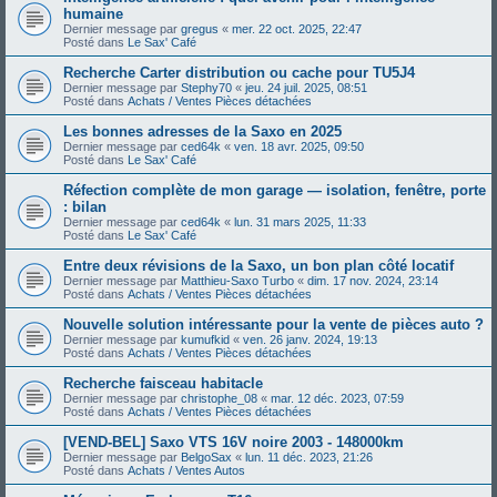
humaine
Dernier message par
gregus
«
mer. 22 oct. 2025, 22:47
Posté dans
Le Sax' Café
Recherche Carter distribution ou cache pour TU5J4
Dernier message par
Stephy70
«
jeu. 24 juil. 2025, 08:51
Posté dans
Achats / Ventes Pièces détachées
Les bonnes adresses de la Saxo en 2025
Dernier message par
ced64k
«
ven. 18 avr. 2025, 09:50
Posté dans
Le Sax' Café
Réfection complète de mon garage — isolation, fenêtre, porte
: bilan
Dernier message par
ced64k
«
lun. 31 mars 2025, 11:33
Posté dans
Le Sax' Café
Entre deux révisions de la Saxo, un bon plan côté locatif
Dernier message par
Matthieu-Saxo Turbo
«
dim. 17 nov. 2024, 23:14
Posté dans
Achats / Ventes Pièces détachées
Nouvelle solution intéressante pour la vente de pièces auto ?
Dernier message par
kumufkid
«
ven. 26 janv. 2024, 19:13
Posté dans
Achats / Ventes Pièces détachées
Recherche faisceau habitacle
Dernier message par
christophe_08
«
mar. 12 déc. 2023, 07:59
Posté dans
Achats / Ventes Pièces détachées
[VEND-BEL] Saxo VTS 16V noire 2003 - 148000km
Dernier message par
BelgoSax
«
lun. 11 déc. 2023, 21:26
Posté dans
Achats / Ventes Autos