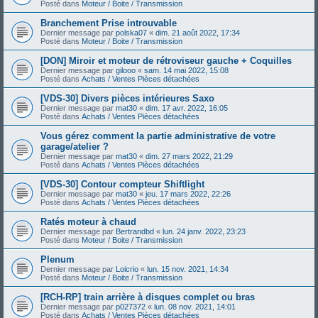
Posté dans
Moteur / Boite / Transmission
Branchement Prise introuvable
Dernier message par
polska07
«
dim. 21 août 2022, 17:34
Posté dans
Moteur / Boite / Transmission
[DON] Miroir et moteur de rétroviseur gauche + Coquilles
Dernier message par
gilooo
«
sam. 14 mai 2022, 15:08
Posté dans
Achats / Ventes Pièces détachées
[VDS-30] Divers pièces intérieures Saxo
Dernier message par
mat30
«
dim. 17 avr. 2022, 16:05
Posté dans
Achats / Ventes Pièces détachées
Vous gérez comment la partie administrative de votre
garage/atelier ?
Dernier message par
mat30
«
dim. 27 mars 2022, 21:29
Posté dans
Achats / Ventes Pièces détachées
[VDS-30] Contour compteur Shiftlight
Dernier message par
mat30
«
jeu. 17 mars 2022, 22:26
Posté dans
Achats / Ventes Pièces détachées
Ratés moteur à chaud
Dernier message par
Bertrandbd
«
lun. 24 janv. 2022, 23:23
Posté dans
Moteur / Boite / Transmission
Plenum
Dernier message par
Loicrio
«
lun. 15 nov. 2021, 14:34
Posté dans
Moteur / Boite / Transmission
[RCH-RP] train arrière à disques complet ou bras
Dernier message par
p027372
«
lun. 08 nov. 2021, 14:01
Posté dans
Achats / Ventes Pièces détachées