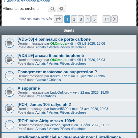
Aller à la recherche avancée
h
Rechercher
Recherche avancée
e
Page
1
sur
14
1
2
3
4
5
14
Suivante
682 résultats trouvés
r
…
c
Sujets
h
[VDS-59] 4 panneaux de porte carbone
e
Dernier message par
OkCmoua
«
dim. 05 juil. 2026, 15:06
Posté dans
Achats / Ventes Pièces détachées
r
[VDS-59] arceau 6 points boulonné
Dernier message par
OkCmoua
«
dim. 05 juil. 2026, 15:03
Posté dans
Achats / Ventes Pièces détachées
Changement mastervac ou suppression ?
Dernier message par
Karlito9772
«
lun. 15 juin 2026, 09:06
Posté dans
Caisse / Châssis
A supprimé
Dernier message par
LudoDuNord
«
ven. 22 mai 2026, 15:06
Posté dans
Présentations
[RCH] Jantes 106 rallye ph 2
Dernier message par
benoit45390
«
mar. 28 avr. 2026, 20:03
Posté dans
Achats / Ventes Pièces détachées
[RCH] tube Afrique saxo 100ch
Dernier message par
citroen_sport
«
jeu. 05 févr. 2026, 11:21
Posté dans
Achats / Ventes Pièces détachées
Intelligence artificielle : quel avenir pour l’intelligence