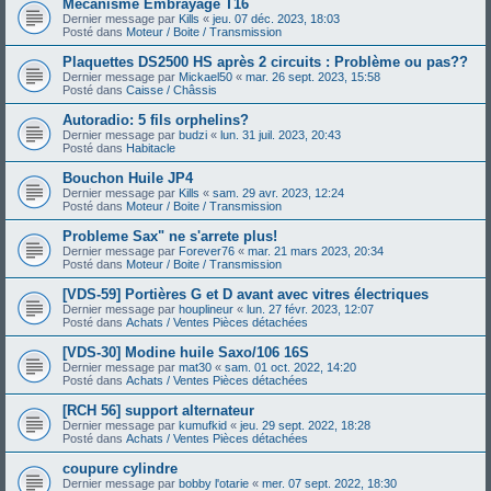
Mécanisme Embrayage T16
Dernier message par
Kills
«
jeu. 07 déc. 2023, 18:03
Posté dans
Moteur / Boite / Transmission
Plaquettes DS2500 HS après 2 circuits : Problème ou pas??
Dernier message par
Mickael50
«
mar. 26 sept. 2023, 15:58
Posté dans
Caisse / Châssis
Autoradio: 5 fils orphelins?
Dernier message par
budzi
«
lun. 31 juil. 2023, 20:43
Posté dans
Habitacle
Bouchon Huile JP4
Dernier message par
Kills
«
sam. 29 avr. 2023, 12:24
Posté dans
Moteur / Boite / Transmission
Probleme Sax" ne s'arrete plus!
Dernier message par
Forever76
«
mar. 21 mars 2023, 20:34
Posté dans
Moteur / Boite / Transmission
[VDS-59] Portières G et D avant avec vitres électriques
Dernier message par
houplineur
«
lun. 27 févr. 2023, 12:07
Posté dans
Achats / Ventes Pièces détachées
[VDS-30] Modine huile Saxo/106 16S
Dernier message par
mat30
«
sam. 01 oct. 2022, 14:20
Posté dans
Achats / Ventes Pièces détachées
[RCH 56] support alternateur
Dernier message par
kumufkid
«
jeu. 29 sept. 2022, 18:28
Posté dans
Achats / Ventes Pièces détachées
coupure cylindre
Dernier message par
bobby l'otarie
«
mer. 07 sept. 2022, 18:30