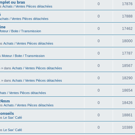
omplet ou bras
0
17876
ns
Achats / Ventes Pièces détachées
5
0
17888
Achats / Ventes Pièces détachées
ine
0
17462
oteur / Boite / Transmission
0
18000
ans
Achats / Ventes Pièces détachées
0
17787
ns
Moteur / Boite / Transmission
0
18567
6 » dans
Achats / Ventes Pièces détachées
0
18290
1 » dans
Achats / Ventes Pièces détachées
0
18654
hats / Ventes Pièces détachées
6 24mm
0
18426
ans
Achats / Ventes Pièces détachées
onseils
0
18861
ans
Le Sax' Café
0
10389
ans
Le Sax' Café