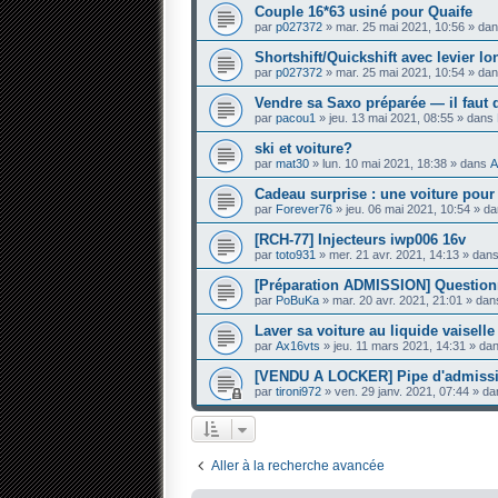
Couple 16*63 usiné pour Quaife
par
p027372
» mar. 25 mai 2021, 10:56 » da
Shortshift/Quickshift avec levier l
par
p027372
» mar. 25 mai 2021, 10:54 » da
Vendre sa Saxo préparée — il faut 
par
pacou1
» jeu. 13 mai 2021, 08:55 » dans
ski et voiture?
par
mat30
» lun. 10 mai 2021, 18:38 » dans
A
Cadeau surprise : une voiture pou
par
Forever76
» jeu. 06 mai 2021, 10:54 » d
[RCH-77] Injecteurs iwp006 16v
par
toto931
» mer. 21 avr. 2021, 14:13 » dan
[Préparation ADMISSION] Questi
par
PoBuKa
» mar. 20 avr. 2021, 21:01 » da
Laver sa voiture au liquide vaiselle
par
Ax16vts
» jeu. 11 mars 2021, 14:31 » da
[VENDU A LOCKER] Pipe d'admissi
par
tironi972
» ven. 29 janv. 2021, 07:44 » d
Aller à la recherche avancée