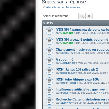
Sujets sans réponse
Aller à la recherche avancée
Rechercher
Recherche 
SUJETS
[VDS-59] 4 panneaux de porte carb
par
OkCmoua
» dim. 05 juil. 2026, 15:06 » 
[VDS-59] arceau 6 points boulonné
par
OkCmoua
» dim. 05 juil. 2026, 15:03 » 
Changement mastervac ou suppres
par
Karlito9772
» lun. 15 juin 2026, 09:06 » 
A supprimé
par
LudoDuNord
» ven. 22 mai 2026, 15:06 
[RCH] Jantes 106 rallye ph 2
par
benoit45390
» mar. 28 avr. 2026, 20:03 
[RCH] tube Afrique saxo 100ch
par
citroen_sport
» jeu. 05 févr. 2026, 11:21
Intelligence artificielle : quel aven
par
gregus
» mer. 22 oct. 2025, 22:47 » dan
Recherche Carter distribution ou 
par
Stephy70
» jeu. 24 juil. 2025, 08:51 » da