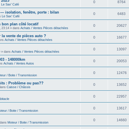
 2025
0
8764
s
Le Sax' Café
isolation, fenêtre, porte : bilan
0
6483
ns
Le Sax' Café
 bon plan côté locatif
0
20627
, 23:14 » dans
Achats / Ventes Pièces détachées
 la vente de pièces auto ?
0
16677
dans
Achats / Ventes Pièces détachées
0
13097
9 » dans
Achats / Ventes Pièces détachées
03 - 148000km
0
20053
ans
Achats / Ventes Autos
0
12476
teur / Boite / Transmission
uits : Problème ou pas??
0
13652
 dans
Caisse / Châssis
0
22957
bitacle
0
13617
teur / Boite / Transmission
0
14660
 dans
Moteur / Boite / Transmission