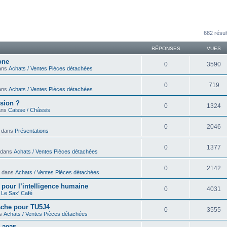
avancée
682 résul
RÉPONSES
VUES
one
0
3590
dans
Achats / Ventes Pièces détachées
0
719
dans
Achats / Ventes Pièces détachées
sion ?
0
1324
dans
Caisse / Châssis
0
2046
» dans
Présentations
0
1377
» dans
Achats / Ventes Pièces détachées
0
2142
 » dans
Achats / Ventes Pièces détachées
ir pour l’intelligence humaine
0
4031
s
Le Sax' Café
cache pour TU5J4
0
3555
ns
Achats / Ventes Pièces détachées