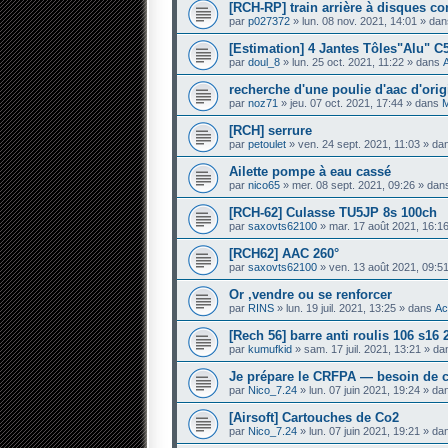
[RCH-RP] train arrière à disques c
par
p027372
» lun. 08 nov. 2021, 14:01 » da
[Estimation] 4 Jantes Tôles"Alu" C
par
doul_8
» lun. 25 oct. 2021, 11:22 » dans
recherche d'une poulie d'aac d'orig
par
noz71
» jeu. 07 oct. 2021, 17:44 » dans
M
[RCH] serrure
par
petoulet
» ven. 24 sept. 2021, 11:03 » d
Ailette pompe à eau cassé
par
nico65
» mer. 08 sept. 2021, 09:26 » da
[RCH-62] Culasse TU5JP 8s 100ch
par
saxovts62100
» mar. 17 août 2021, 16:1
[RCH62] AAC 260°
par
saxovts62100
» ven. 13 août 2021, 09:5
Or ,vendre ou se renforcer
par
RINS
» lun. 19 juil. 2021, 13:25 » dans
Ac
[Rech 56] barre anti roulis 106 s1
par
kumufkid
» sam. 17 juil. 2021, 13:21 » d
Je prépare le CRFPA — besoin de c
par
Nico_7.24
» lun. 07 juin 2021, 19:24 » d
[Airsoft] Cartouches de Co2
par
Nico_7.24
» lun. 07 juin 2021, 19:21 » d