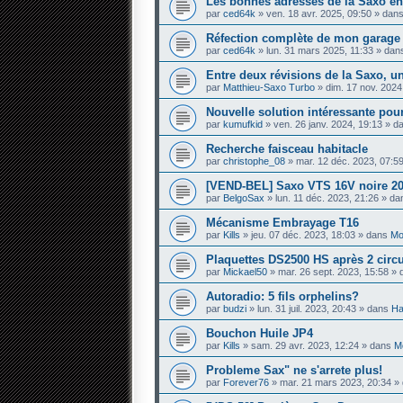
Les bonnes adresses de la Saxo en
par
ced64k
» ven. 18 avr. 2025, 09:50 » dan
Réfection complète de mon garage — 
par
ced64k
» lun. 31 mars 2025, 11:33 » da
Entre deux révisions de la Saxo, un
par
Matthieu-Saxo Turbo
» dim. 17 nov. 2024
Nouvelle solution intéressante pour
par
kumufkid
» ven. 26 janv. 2024, 19:13 » 
Recherche faisceau habitacle
par
christophe_08
» mar. 12 déc. 2023, 07:5
[VEND-BEL] Saxo VTS 16V noire 20
par
BelgoSax
» lun. 11 déc. 2023, 21:26 » d
Mécanisme Embrayage T16
par
Kills
» jeu. 07 déc. 2023, 18:03 » dans
Mo
Plaquettes DS2500 HS après 2 circ
par
Mickael50
» mar. 26 sept. 2023, 15:58 »
Autoradio: 5 fils orphelins?
par
budzi
» lun. 31 juil. 2023, 20:43 » dans
Ha
Bouchon Huile JP4
par
Kills
» sam. 29 avr. 2023, 12:24 » dans
Mo
Probleme Sax" ne s'arrete plus!
par
Forever76
» mar. 21 mars 2023, 20:34 »