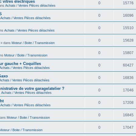
 vitres électriques
0
15776
dans
Achats / Ventes Pièces détachées
S
0
16096
s
Achats / Ventes Pièces détachées
0
15510
ans
Achats / Ventes Pièces détachées
0
15628
0 » dans
Moteur / Boite / Transmission
0
15807
ans
Moteur / Boite / Transmission
eur gauche + Coquilles
0
60427
Achats / Ventes Pièces détachées
 Saxo
0
16836
Achats / Ventes Pièces détachées
strative de votre garage/atelier ?
0
17046
s
Achats / Ventes Pièces détachées
ht
0
17208
s
Achats / Ventes Pièces détachées
0
16845
 dans
Moteur / Boite / Transmission
0
17047
Moteur / Boite / Transmission