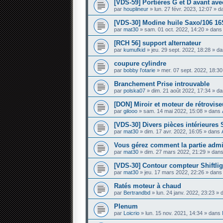
[VDS-59] Portières G et D avant avec
par
houplineur
» lun. 27 févr. 2023, 12:07 » 
[VDS-30] Modine huile Saxo/106 16
par
mat30
» sam. 01 oct. 2022, 14:20 » dan
[RCH 56] support alternateur
par
kumufkid
» jeu. 29 sept. 2022, 18:28 » d
coupure cylindre
par
bobby l'otarie
» mer. 07 sept. 2022, 18:3
Branchement Prise introuvable
par
polska07
» dim. 21 août 2022, 17:34 » d
[DON] Miroir et moteur de rétrovis
par
gilooo
» sam. 14 mai 2022, 15:08 » dans
[VDS-30] Divers pièces intérieures
par
mat30
» dim. 17 avr. 2022, 16:05 » dans
Vous gérez comment la partie admini
par
mat30
» dim. 27 mars 2022, 21:29 » dan
[VDS-30] Contour compteur Shiftlig
par
mat30
» jeu. 17 mars 2022, 22:26 » dan
Ratés moteur à chaud
par
Bertrandbd
» lun. 24 janv. 2022, 23:23 »
Plenum
par
Loicrio
» lun. 15 nov. 2021, 14:34 » dans