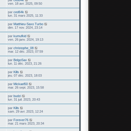
ven. 18 avr. 2025, 09:50
par
ced64k
lun. 31 mars 2025, 11:33
par
Matthieu-Saxo Turbo
dim. 17 nov. 2024, 23:14
par
kumufkid
ven. 26 janv. 2024, 19:13
par
christophe_08
mar. 12 déc. 2023, 07:59
par
BelgoSax
lun. 11 déc. 2023, 21:26
par
Kills
jeu. 07 déc. 2023, 18:03
par
Mickael50
mar. 26 sept. 2023, 15:58
par
budzi
lun. 31 juil. 2023, 20:43
par
Kills
sam. 29 avr. 2023, 12:24
par
Forever76
mar. 21 mars 2023, 20:34