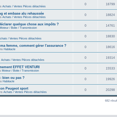
0
18799
ns
Achats / Ventes Pièces détachées
ong et embase alu rehaussée
0
18824
ns
Achats / Ventes Pièces détachées
déclarer quelque chose aux impôts ?
0
14761
Moteur / Boite / Transmission
0
18830
chats / Ventes Pièces détachées
r ma femme, comment gérer l'assurance ?
0
18616
ans
Habitacle
0
19314
s
Achats / Ventes Pièces détachées
onnement EFFET VENTURI
0
15533
ns
Moteur / Boite / Transmission
 : bien ou pas ?
0
19926
ns
Habitacle
on Peugeot sport
0
20298
ans
Achats / Ventes Pièces détachées
682 résul