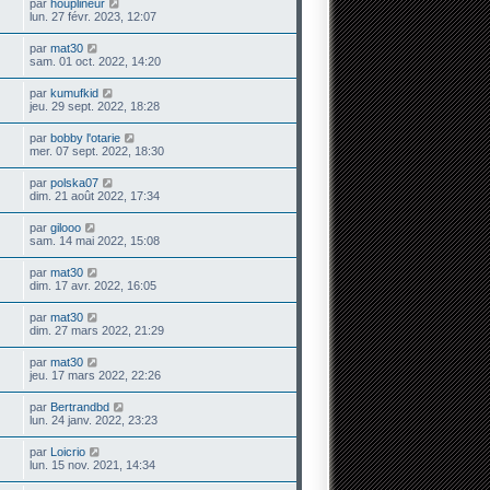
par
houplineur
lun. 27 févr. 2023, 12:07
par
mat30
sam. 01 oct. 2022, 14:20
par
kumufkid
jeu. 29 sept. 2022, 18:28
par
bobby l'otarie
mer. 07 sept. 2022, 18:30
par
polska07
dim. 21 août 2022, 17:34
par
gilooo
sam. 14 mai 2022, 15:08
par
mat30
dim. 17 avr. 2022, 16:05
par
mat30
dim. 27 mars 2022, 21:29
par
mat30
jeu. 17 mars 2022, 22:26
par
Bertrandbd
lun. 24 janv. 2022, 23:23
par
Loicrio
lun. 15 nov. 2021, 14:34