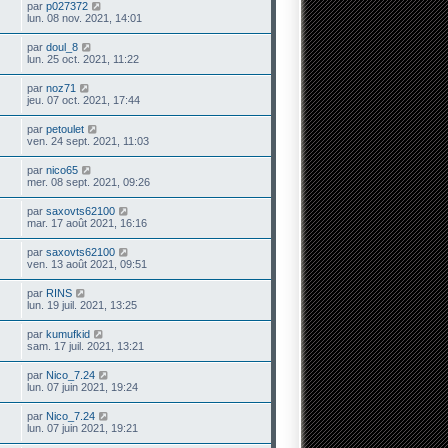
par
p027372
lun. 08 nov. 2021, 14:01
par
doul_8
lun. 25 oct. 2021, 11:22
par
noz71
jeu. 07 oct. 2021, 17:44
par
petoulet
ven. 24 sept. 2021, 11:03
par
nico65
mer. 08 sept. 2021, 09:26
par
saxovts62100
mar. 17 août 2021, 16:16
par
saxovts62100
ven. 13 août 2021, 09:51
par
RINS
lun. 19 juil. 2021, 13:25
par
kumufkid
sam. 17 juil. 2021, 13:21
par
Nico_7.24
lun. 07 juin 2021, 19:24
par
Nico_7.24
lun. 07 juin 2021, 19:21