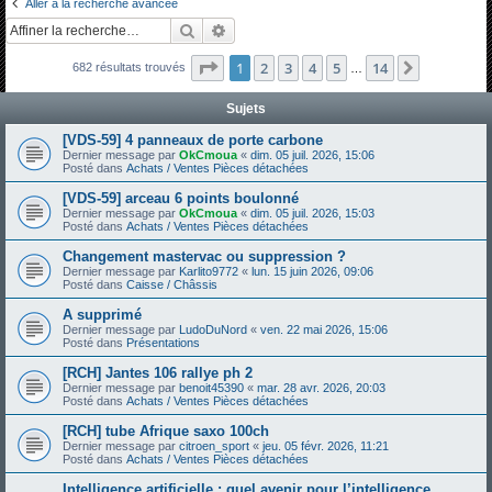
Aller à la recherche avancée
h
Rechercher
Recherche avancée
e
Page
1
sur
14
1
2
3
4
5
14
Suivante
682 résultats trouvés
r
…
c
Sujets
h
[VDS-59] 4 panneaux de porte carbone
e
Dernier message par
OkCmoua
«
dim. 05 juil. 2026, 15:06
Posté dans
Achats / Ventes Pièces détachées
r
[VDS-59] arceau 6 points boulonné
Dernier message par
OkCmoua
«
dim. 05 juil. 2026, 15:03
Posté dans
Achats / Ventes Pièces détachées
Changement mastervac ou suppression ?
Dernier message par
Karlito9772
«
lun. 15 juin 2026, 09:06
Posté dans
Caisse / Châssis
A supprimé
Dernier message par
LudoDuNord
«
ven. 22 mai 2026, 15:06
Posté dans
Présentations
[RCH] Jantes 106 rallye ph 2
Dernier message par
benoit45390
«
mar. 28 avr. 2026, 20:03
Posté dans
Achats / Ventes Pièces détachées
[RCH] tube Afrique saxo 100ch
Dernier message par
citroen_sport
«
jeu. 05 févr. 2026, 11:21
Posté dans
Achats / Ventes Pièces détachées
Intelligence artificielle : quel avenir pour l’intelligence