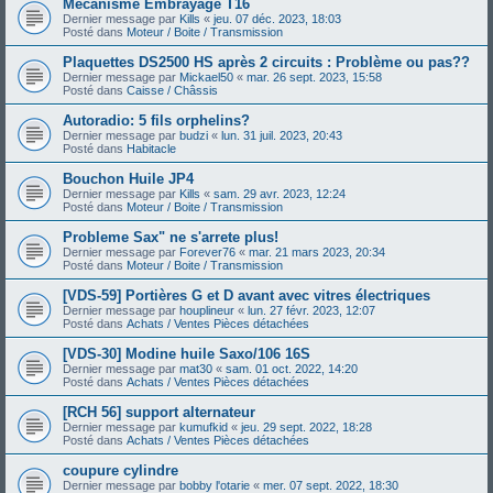
Mécanisme Embrayage T16
Dernier message par
Kills
«
jeu. 07 déc. 2023, 18:03
Posté dans
Moteur / Boite / Transmission
Plaquettes DS2500 HS après 2 circuits : Problème ou pas??
Dernier message par
Mickael50
«
mar. 26 sept. 2023, 15:58
Posté dans
Caisse / Châssis
Autoradio: 5 fils orphelins?
Dernier message par
budzi
«
lun. 31 juil. 2023, 20:43
Posté dans
Habitacle
Bouchon Huile JP4
Dernier message par
Kills
«
sam. 29 avr. 2023, 12:24
Posté dans
Moteur / Boite / Transmission
Probleme Sax" ne s'arrete plus!
Dernier message par
Forever76
«
mar. 21 mars 2023, 20:34
Posté dans
Moteur / Boite / Transmission
[VDS-59] Portières G et D avant avec vitres électriques
Dernier message par
houplineur
«
lun. 27 févr. 2023, 12:07
Posté dans
Achats / Ventes Pièces détachées
[VDS-30] Modine huile Saxo/106 16S
Dernier message par
mat30
«
sam. 01 oct. 2022, 14:20
Posté dans
Achats / Ventes Pièces détachées
[RCH 56] support alternateur
Dernier message par
kumufkid
«
jeu. 29 sept. 2022, 18:28
Posté dans
Achats / Ventes Pièces détachées
coupure cylindre
Dernier message par
bobby l'otarie
«
mer. 07 sept. 2022, 18:30