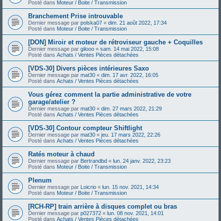
Posté dans
Moteur / Boite / Transmission
Branchement Prise introuvable
Dernier message par
polska07
«
dim. 21 août 2022, 17:34
Posté dans
Moteur / Boite / Transmission
[DON] Miroir et moteur de rétroviseur gauche + Coquilles
Dernier message par
gilooo
«
sam. 14 mai 2022, 15:08
Posté dans
Achats / Ventes Pièces détachées
[VDS-30] Divers pièces intérieures Saxo
Dernier message par
mat30
«
dim. 17 avr. 2022, 16:05
Posté dans
Achats / Ventes Pièces détachées
Vous gérez comment la partie administrative de votre
garage/atelier ?
Dernier message par
mat30
«
dim. 27 mars 2022, 21:29
Posté dans
Achats / Ventes Pièces détachées
[VDS-30] Contour compteur Shiftlight
Dernier message par
mat30
«
jeu. 17 mars 2022, 22:26
Posté dans
Achats / Ventes Pièces détachées
Ratés moteur à chaud
Dernier message par
Bertrandbd
«
lun. 24 janv. 2022, 23:23
Posté dans
Moteur / Boite / Transmission
Plenum
Dernier message par
Loicrio
«
lun. 15 nov. 2021, 14:34
Posté dans
Moteur / Boite / Transmission
[RCH-RP] train arrière à disques complet ou bras
Dernier message par
p027372
«
lun. 08 nov. 2021, 14:01
Posté dans
Achats / Ventes Pièces détachées