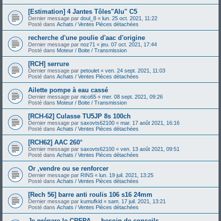
[Estimation] 4 Jantes Tôles"Alu" C5
Dernier message par
doul_8
«
lun. 25 oct. 2021, 11:22
Posté dans
Achats / Ventes Pièces détachées
recherche d'une poulie d'aac d'origine
Dernier message par
noz71
«
jeu. 07 oct. 2021, 17:44
Posté dans
Moteur / Boite / Transmission
[RCH] serrure
Dernier message par
petoulet
«
ven. 24 sept. 2021, 11:03
Posté dans
Achats / Ventes Pièces détachées
Ailette pompe à eau cassé
Dernier message par
nico65
«
mer. 08 sept. 2021, 09:26
Posté dans
Moteur / Boite / Transmission
[RCH-62] Culasse TU5JP 8s 100ch
Dernier message par
saxovts62100
«
mar. 17 août 2021, 16:16
Posté dans
Achats / Ventes Pièces détachées
[RCH62] AAC 260°
Dernier message par
saxovts62100
«
ven. 13 août 2021, 09:51
Posté dans
Achats / Ventes Pièces détachées
Or ,vendre ou se renforcer
Dernier message par
RINS
«
lun. 19 juil. 2021, 13:25
Posté dans
Achats / Ventes Pièces détachées
[Rech 56] barre anti roulis 106 s16 24mm
Dernier message par
kumufkid
«
sam. 17 juil. 2021, 13:21
Posté dans
Achats / Ventes Pièces détachées
Je prépare le CRFPA — besoin de conseils