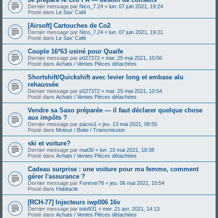
Dernier message par
Nico_7.24
«
lun. 07 juin 2021, 19:24
Posté dans
Le Sax' Café
[Airsoft] Cartouches de Co2
Dernier message par
Nico_7.24
«
lun. 07 juin 2021, 19:21
Posté dans
Le Sax' Café
Couple 16*63 usiné pour Quaife
Dernier message par
p027372
«
mar. 25 mai 2021, 10:56
Posté dans
Achats / Ventes Pièces détachées
Shortshift/Quickshift avec levier long et embase alu
rehaussée
Dernier message par
p027372
«
mar. 25 mai 2021, 10:54
Posté dans
Achats / Ventes Pièces détachées
Vendre sa Saxo préparée — il faut déclarer quelque chose
aux impôts ?
Dernier message par
pacou1
«
jeu. 13 mai 2021, 08:55
Posté dans
Moteur / Boite / Transmission
ski et voiture?
Dernier message par
mat30
«
lun. 10 mai 2021, 18:38
Posté dans
Achats / Ventes Pièces détachées
Cadeau surprise : une voiture pour ma femme, comment
gérer l'assurance ?
Dernier message par
Forever76
«
jeu. 06 mai 2021, 10:54
Posté dans
Habitacle
[RCH-77] Injecteurs iwp006 16v
Dernier message par
toto931
«
mer. 21 avr. 2021, 14:13
Posté dans
Achats / Ventes Pièces détachées