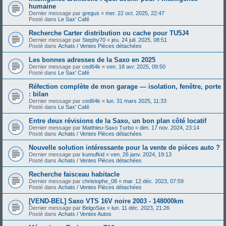
humaine
Dernier message par
gregus
«
mer. 22 oct. 2025, 22:47
Posté dans
Le Sax' Café
Recherche Carter distribution ou cache pour TU5J4
Dernier message par
Stephy70
«
jeu. 24 juil. 2025, 08:51
Posté dans
Achats / Ventes Pièces détachées
Les bonnes adresses de la Saxo en 2025
Dernier message par
ced64k
«
ven. 18 avr. 2025, 09:50
Posté dans
Le Sax' Café
Réfection complète de mon garage — isolation, fenêtre, porte
: bilan
Dernier message par
ced64k
«
lun. 31 mars 2025, 11:33
Posté dans
Le Sax' Café
Entre deux révisions de la Saxo, un bon plan côté locatif
Dernier message par
Matthieu-Saxo Turbo
«
dim. 17 nov. 2024, 23:14
Posté dans
Achats / Ventes Pièces détachées
Nouvelle solution intéressante pour la vente de pièces auto ?
Dernier message par
kumufkid
«
ven. 26 janv. 2024, 19:13
Posté dans
Achats / Ventes Pièces détachées
Recherche faisceau habitacle
Dernier message par
christophe_08
«
mar. 12 déc. 2023, 07:59
Posté dans
Achats / Ventes Pièces détachées
[VEND-BEL] Saxo VTS 16V noire 2003 - 148000km
Dernier message par
BelgoSax
«
lun. 11 déc. 2023, 21:26
Posté dans
Achats / Ventes Autos