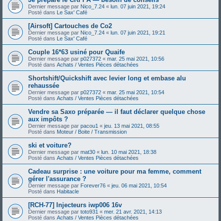
Dernier message par
Nico_7.24
«
lun. 07 juin 2021, 19:24
Posté dans
Le Sax' Café
[Airsoft] Cartouches de Co2
Dernier message par
Nico_7.24
«
lun. 07 juin 2021, 19:21
Posté dans
Le Sax' Café
Couple 16*63 usiné pour Quaife
Dernier message par
p027372
«
mar. 25 mai 2021, 10:56
Posté dans
Achats / Ventes Pièces détachées
Shortshift/Quickshift avec levier long et embase alu
rehaussée
Dernier message par
p027372
«
mar. 25 mai 2021, 10:54
Posté dans
Achats / Ventes Pièces détachées
Vendre sa Saxo préparée — il faut déclarer quelque chose
aux impôts ?
Dernier message par
pacou1
«
jeu. 13 mai 2021, 08:55
Posté dans
Moteur / Boite / Transmission
ski et voiture?
Dernier message par
mat30
«
lun. 10 mai 2021, 18:38
Posté dans
Achats / Ventes Pièces détachées
Cadeau surprise : une voiture pour ma femme, comment
gérer l'assurance ?
Dernier message par
Forever76
«
jeu. 06 mai 2021, 10:54
Posté dans
Habitacle
[RCH-77] Injecteurs iwp006 16v
Dernier message par
toto931
«
mer. 21 avr. 2021, 14:13
Posté dans
Achats / Ventes Pièces détachées