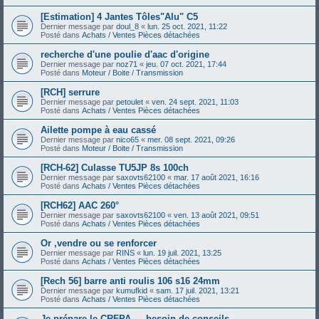
[Estimation] 4 Jantes Tôles"Alu" C5
Dernier message par
doul_8
«
lun. 25 oct. 2021, 11:22
Posté dans
Achats / Ventes Pièces détachées
recherche d'une poulie d'aac d'origine
Dernier message par
noz71
«
jeu. 07 oct. 2021, 17:44
Posté dans
Moteur / Boite / Transmission
[RCH] serrure
Dernier message par
petoulet
«
ven. 24 sept. 2021, 11:03
Posté dans
Achats / Ventes Pièces détachées
Ailette pompe à eau cassé
Dernier message par
nico65
«
mer. 08 sept. 2021, 09:26
Posté dans
Moteur / Boite / Transmission
[RCH-62] Culasse TU5JP 8s 100ch
Dernier message par
saxovts62100
«
mar. 17 août 2021, 16:16
Posté dans
Achats / Ventes Pièces détachées
[RCH62] AAC 260°
Dernier message par
saxovts62100
«
ven. 13 août 2021, 09:51
Posté dans
Achats / Ventes Pièces détachées
Or ,vendre ou se renforcer
Dernier message par
RINS
«
lun. 19 juil. 2021, 13:25
Posté dans
Achats / Ventes Pièces détachées
[Rech 56] barre anti roulis 106 s16 24mm
Dernier message par
kumufkid
«
sam. 17 juil. 2021, 13:21
Posté dans
Achats / Ventes Pièces détachées
Je prépare le CRFPA — besoin de conseils