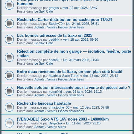
humaine
Dernier message par
gregus
«
mer. 22 oct. 2025, 22:47
Posté dans
Le Sax' Café
Recherche Carter distribution ou cache pour TU5J4
Dernier message par
Stephy70
«
jeu. 24 juil. 2025, 08:51
Posté dans
Achats / Ventes Pièces détachées
Les bonnes adresses de la Saxo en 2025
Dernier message par
ced64k
«
ven. 18 avr. 2025, 09:50
Posté dans
Le Sax' Café
Réfection complète de mon garage — isolation, fenêtre, porte
: bilan
Dernier message par
ced64k
«
lun. 31 mars 2025, 11:33
Posté dans
Le Sax' Café
Entre deux révisions de la Saxo, un bon plan côté locatif
Dernier message par
Matthieu-Saxo Turbo
«
dim. 17 nov. 2024, 23:14
Posté dans
Achats / Ventes Pièces détachées
Nouvelle solution intéressante pour la vente de pièces auto ?
Dernier message par
kumufkid
«
ven. 26 janv. 2024, 19:13
Posté dans
Achats / Ventes Pièces détachées
Recherche faisceau habitacle
Dernier message par
christophe_08
«
mar. 12 déc. 2023, 07:59
Posté dans
Achats / Ventes Pièces détachées
[VEND-BEL] Saxo VTS 16V noire 2003 - 148000km
Dernier message par
BelgoSax
«
lun. 11 déc. 2023, 21:26
Posté dans
Achats / Ventes Autos