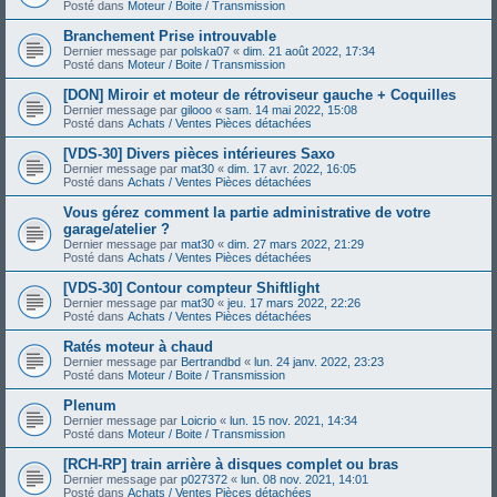
Posté dans
Moteur / Boite / Transmission
Branchement Prise introuvable
Dernier message par
polska07
«
dim. 21 août 2022, 17:34
Posté dans
Moteur / Boite / Transmission
[DON] Miroir et moteur de rétroviseur gauche + Coquilles
Dernier message par
gilooo
«
sam. 14 mai 2022, 15:08
Posté dans
Achats / Ventes Pièces détachées
[VDS-30] Divers pièces intérieures Saxo
Dernier message par
mat30
«
dim. 17 avr. 2022, 16:05
Posté dans
Achats / Ventes Pièces détachées
Vous gérez comment la partie administrative de votre
garage/atelier ?
Dernier message par
mat30
«
dim. 27 mars 2022, 21:29
Posté dans
Achats / Ventes Pièces détachées
[VDS-30] Contour compteur Shiftlight
Dernier message par
mat30
«
jeu. 17 mars 2022, 22:26
Posté dans
Achats / Ventes Pièces détachées
Ratés moteur à chaud
Dernier message par
Bertrandbd
«
lun. 24 janv. 2022, 23:23
Posté dans
Moteur / Boite / Transmission
Plenum
Dernier message par
Loicrio
«
lun. 15 nov. 2021, 14:34
Posté dans
Moteur / Boite / Transmission
[RCH-RP] train arrière à disques complet ou bras
Dernier message par
p027372
«
lun. 08 nov. 2021, 14:01
Posté dans
Achats / Ventes Pièces détachées