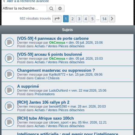
Aller à la recherche avancée
h
Rechercher
Recherche avancée
e
Page
1
sur
14
1
2
3
4
5
14
Suivante
682 résultats trouvés
r
…
c
Sujets
h
[VDS-59] 4 panneaux de porte carbone
e
Dernier message par
OkCmoua
«
dim. 05 juil. 2026, 15:06
Posté dans
Achats / Ventes Pièces détachées
r
[VDS-59] arceau 6 points boulonné
Dernier message par
OkCmoua
«
dim. 05 juil. 2026, 15:03
Posté dans
Achats / Ventes Pièces détachées
Changement mastervac ou suppression ?
Dernier message par
Karlito9772
«
lun. 15 juin 2026, 09:06
Posté dans
Caisse / Châssis
A supprimé
Dernier message par
LudoDuNord
«
ven. 22 mai 2026, 15:06
Posté dans
Présentations
[RCH] Jantes 106 rallye ph 2
Dernier message par
benoit45390
«
mar. 28 avr. 2026, 20:03
Posté dans
Achats / Ventes Pièces détachées
[RCH] tube Afrique saxo 100ch
Dernier message par
citroen_sport
«
jeu. 05 févr. 2026, 11:21
Posté dans
Achats / Ventes Pièces détachées
Intelligence artificielle : quel avenir pour l’intelligence