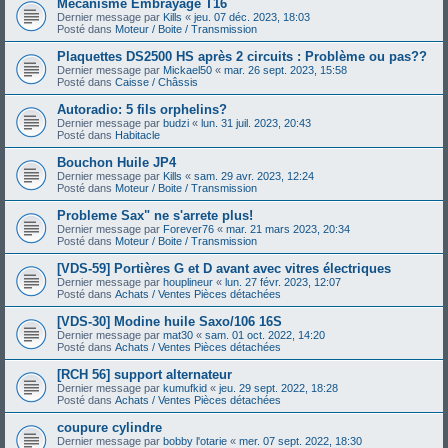
Mécanisme Embrayage T16
Dernier message par
Kills
«
jeu. 07 déc. 2023, 18:03
Posté dans
Moteur / Boite / Transmission
Plaquettes DS2500 HS après 2 circuits : Problème ou pas??
Dernier message par
Mickael50
«
mar. 26 sept. 2023, 15:58
Posté dans
Caisse / Châssis
Autoradio: 5 fils orphelins?
Dernier message par
budzi
«
lun. 31 juil. 2023, 20:43
Posté dans
Habitacle
Bouchon Huile JP4
Dernier message par
Kills
«
sam. 29 avr. 2023, 12:24
Posté dans
Moteur / Boite / Transmission
Probleme Sax" ne s'arrete plus!
Dernier message par
Forever76
«
mar. 21 mars 2023, 20:34
Posté dans
Moteur / Boite / Transmission
[VDS-59] Portières G et D avant avec vitres électriques
Dernier message par
houplineur
«
lun. 27 févr. 2023, 12:07
Posté dans
Achats / Ventes Pièces détachées
[VDS-30] Modine huile Saxo/106 16S
Dernier message par
mat30
«
sam. 01 oct. 2022, 14:20
Posté dans
Achats / Ventes Pièces détachées
[RCH 56] support alternateur
Dernier message par
kumufkid
«
jeu. 29 sept. 2022, 18:28
Posté dans
Achats / Ventes Pièces détachées
coupure cylindre
Dernier message par
bobby l'otarie
«
mer. 07 sept. 2022, 18:30