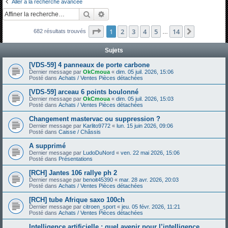
Aller à la recherche avancée
h
Rechercher
Recherche avancée
e
Page
1
sur
14
1
2
3
4
5
14
Suivante
682 résultats trouvés
r
…
c
Sujets
h
[VDS-59] 4 panneaux de porte carbone
e
Dernier message par
OkCmoua
«
dim. 05 juil. 2026, 15:06
Posté dans
Achats / Ventes Pièces détachées
r
[VDS-59] arceau 6 points boulonné
Dernier message par
OkCmoua
«
dim. 05 juil. 2026, 15:03
Posté dans
Achats / Ventes Pièces détachées
Changement mastervac ou suppression ?
Dernier message par
Karlito9772
«
lun. 15 juin 2026, 09:06
Posté dans
Caisse / Châssis
A supprimé
Dernier message par
LudoDuNord
«
ven. 22 mai 2026, 15:06
Posté dans
Présentations
[RCH] Jantes 106 rallye ph 2
Dernier message par
benoit45390
«
mar. 28 avr. 2026, 20:03
Posté dans
Achats / Ventes Pièces détachées
[RCH] tube Afrique saxo 100ch
Dernier message par
citroen_sport
«
jeu. 05 févr. 2026, 11:21
Posté dans
Achats / Ventes Pièces détachées
Intelligence artificielle : quel avenir pour l’intelligence