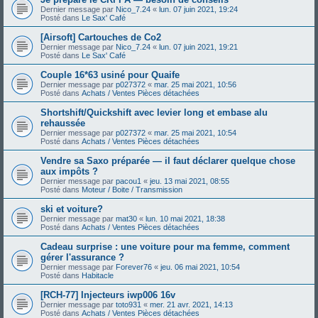
Dernier message par
Nico_7.24
«
lun. 07 juin 2021, 19:24
Posté dans
Le Sax' Café
[Airsoft] Cartouches de Co2
Dernier message par
Nico_7.24
«
lun. 07 juin 2021, 19:21
Posté dans
Le Sax' Café
Couple 16*63 usiné pour Quaife
Dernier message par
p027372
«
mar. 25 mai 2021, 10:56
Posté dans
Achats / Ventes Pièces détachées
Shortshift/Quickshift avec levier long et embase alu
rehaussée
Dernier message par
p027372
«
mar. 25 mai 2021, 10:54
Posté dans
Achats / Ventes Pièces détachées
Vendre sa Saxo préparée — il faut déclarer quelque chose
aux impôts ?
Dernier message par
pacou1
«
jeu. 13 mai 2021, 08:55
Posté dans
Moteur / Boite / Transmission
ski et voiture?
Dernier message par
mat30
«
lun. 10 mai 2021, 18:38
Posté dans
Achats / Ventes Pièces détachées
Cadeau surprise : une voiture pour ma femme, comment
gérer l'assurance ?
Dernier message par
Forever76
«
jeu. 06 mai 2021, 10:54
Posté dans
Habitacle
[RCH-77] Injecteurs iwp006 16v
Dernier message par
toto931
«
mer. 21 avr. 2021, 14:13
Posté dans
Achats / Ventes Pièces détachées