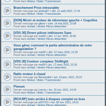
Posté dans
Moteur / Boite / Transmission
Branchement Prise introuvable
Dernier message par
polska07
«
dim. 21 août 2022, 17:34
Posté dans
Moteur / Boite / Transmission
[DON] Miroir et moteur de rétroviseur gauche + Coquilles
Dernier message par
gilooo
«
sam. 14 mai 2022, 15:08
Posté dans
Achats / Ventes Pièces détachées
[VDS-30] Divers pièces intérieures Saxo
Dernier message par
mat30
«
dim. 17 avr. 2022, 16:05
Posté dans
Achats / Ventes Pièces détachées
Vous gérez comment la partie administrative de votre
garage/atelier ?
Dernier message par
mat30
«
dim. 27 mars 2022, 21:29
Posté dans
Achats / Ventes Pièces détachées
[VDS-30] Contour compteur Shiftlight
Dernier message par
mat30
«
jeu. 17 mars 2022, 22:26
Posté dans
Achats / Ventes Pièces détachées
Ratés moteur à chaud
Dernier message par
Bertrandbd
«
lun. 24 janv. 2022, 23:23
Posté dans
Moteur / Boite / Transmission
Plenum
Dernier message par
Loicrio
«
lun. 15 nov. 2021, 14:34
Posté dans
Moteur / Boite / Transmission
[RCH-RP] train arrière à disques complet ou bras
Dernier message par
p027372
«
lun. 08 nov. 2021, 14:01
Posté dans
Achats / Ventes Pièces détachées