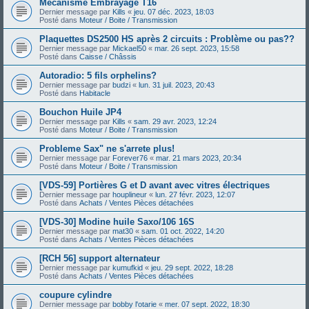
Mécanisme Embrayage T16
Dernier message par
Kills
«
jeu. 07 déc. 2023, 18:03
Posté dans
Moteur / Boite / Transmission
Plaquettes DS2500 HS après 2 circuits : Problème ou pas??
Dernier message par
Mickael50
«
mar. 26 sept. 2023, 15:58
Posté dans
Caisse / Châssis
Autoradio: 5 fils orphelins?
Dernier message par
budzi
«
lun. 31 juil. 2023, 20:43
Posté dans
Habitacle
Bouchon Huile JP4
Dernier message par
Kills
«
sam. 29 avr. 2023, 12:24
Posté dans
Moteur / Boite / Transmission
Probleme Sax" ne s'arrete plus!
Dernier message par
Forever76
«
mar. 21 mars 2023, 20:34
Posté dans
Moteur / Boite / Transmission
[VDS-59] Portières G et D avant avec vitres électriques
Dernier message par
houplineur
«
lun. 27 févr. 2023, 12:07
Posté dans
Achats / Ventes Pièces détachées
[VDS-30] Modine huile Saxo/106 16S
Dernier message par
mat30
«
sam. 01 oct. 2022, 14:20
Posté dans
Achats / Ventes Pièces détachées
[RCH 56] support alternateur
Dernier message par
kumufkid
«
jeu. 29 sept. 2022, 18:28
Posté dans
Achats / Ventes Pièces détachées
coupure cylindre
Dernier message par
bobby l'otarie
«
mer. 07 sept. 2022, 18:30