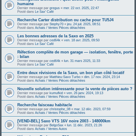
humaine
Dernier message par
gregus
«
mer. 22 oct. 2025, 22:47
Posté dans
Le Sax' Café
Recherche Carter distribution ou cache pour TU5J4
Dernier message par
Stephy70
«
jeu. 24 juil. 2025, 08:51
Posté dans
Achats / Ventes Pièces détachées
Les bonnes adresses de la Saxo en 2025
Dernier message par
ced64k
«
ven. 18 avr. 2025, 09:50
Posté dans
Le Sax' Café
Réfection complète de mon garage — isolation, fenêtre, porte
: bilan
Dernier message par
ced64k
«
lun. 31 mars 2025, 11:33
Posté dans
Le Sax' Café
Entre deux révisions de la Saxo, un bon plan côté locatif
Dernier message par
Matthieu-Saxo Turbo
«
dim. 17 nov. 2024, 23:14
Posté dans
Achats / Ventes Pièces détachées
Nouvelle solution intéressante pour la vente de pièces auto ?
Dernier message par
kumufkid
«
ven. 26 janv. 2024, 19:13
Posté dans
Achats / Ventes Pièces détachées
Recherche faisceau habitacle
Dernier message par
christophe_08
«
mar. 12 déc. 2023, 07:59
Posté dans
Achats / Ventes Pièces détachées
[VEND-BEL] Saxo VTS 16V noire 2003 - 148000km
Dernier message par
BelgoSax
«
lun. 11 déc. 2023, 21:26
Posté dans
Achats / Ventes Autos