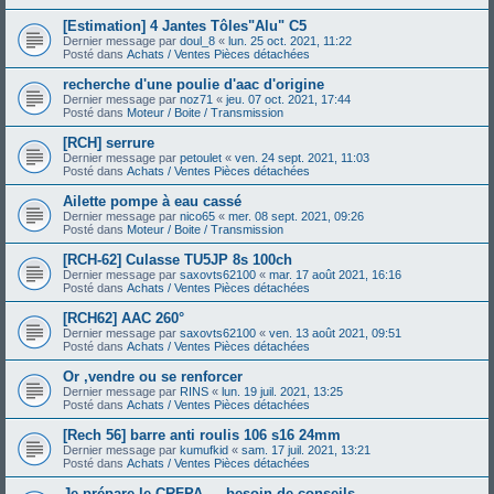
[Estimation] 4 Jantes Tôles"Alu" C5
Dernier message par
doul_8
«
lun. 25 oct. 2021, 11:22
Posté dans
Achats / Ventes Pièces détachées
recherche d'une poulie d'aac d'origine
Dernier message par
noz71
«
jeu. 07 oct. 2021, 17:44
Posté dans
Moteur / Boite / Transmission
[RCH] serrure
Dernier message par
petoulet
«
ven. 24 sept. 2021, 11:03
Posté dans
Achats / Ventes Pièces détachées
Ailette pompe à eau cassé
Dernier message par
nico65
«
mer. 08 sept. 2021, 09:26
Posté dans
Moteur / Boite / Transmission
[RCH-62] Culasse TU5JP 8s 100ch
Dernier message par
saxovts62100
«
mar. 17 août 2021, 16:16
Posté dans
Achats / Ventes Pièces détachées
[RCH62] AAC 260°
Dernier message par
saxovts62100
«
ven. 13 août 2021, 09:51
Posté dans
Achats / Ventes Pièces détachées
Or ,vendre ou se renforcer
Dernier message par
RINS
«
lun. 19 juil. 2021, 13:25
Posté dans
Achats / Ventes Pièces détachées
[Rech 56] barre anti roulis 106 s16 24mm
Dernier message par
kumufkid
«
sam. 17 juil. 2021, 13:21
Posté dans
Achats / Ventes Pièces détachées
Je prépare le CRFPA — besoin de conseils