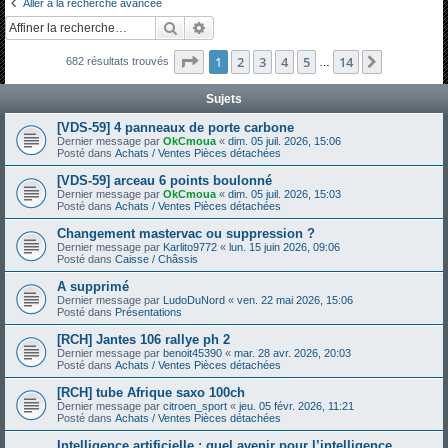
Aller à la recherche avancée
h
Rechercher
Recherche avancée
e
Page
1
sur
14
1
2
3
4
5
14
Suivante
682 résultats trouvés
r
…
c
Sujets
h
[VDS-59] 4 panneaux de porte carbone
e
Dernier message par
OkCmoua
«
dim. 05 juil. 2026, 15:06
Posté dans
Achats / Ventes Pièces détachées
r
[VDS-59] arceau 6 points boulonné
Dernier message par
OkCmoua
«
dim. 05 juil. 2026, 15:03
Posté dans
Achats / Ventes Pièces détachées
Changement mastervac ou suppression ?
Dernier message par
Karlito9772
«
lun. 15 juin 2026, 09:06
Posté dans
Caisse / Châssis
A supprimé
Dernier message par
LudoDuNord
«
ven. 22 mai 2026, 15:06
Posté dans
Présentations
[RCH] Jantes 106 rallye ph 2
Dernier message par
benoit45390
«
mar. 28 avr. 2026, 20:03
Posté dans
Achats / Ventes Pièces détachées
[RCH] tube Afrique saxo 100ch
Dernier message par
citroen_sport
«
jeu. 05 févr. 2026, 11:21
Posté dans
Achats / Ventes Pièces détachées
Intelligence artificielle : quel avenir pour l’intelligence