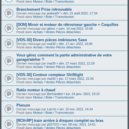
Posté dans
Moteur / Boite / Transmission
Branchement Prise introuvable
Dernier message par
polska07
«
dim. 21 août 2022, 17:34
Posté dans
Moteur / Boite / Transmission
[DON] Miroir et moteur de rétroviseur gauche + Coquilles
Dernier message par
gilooo
«
sam. 14 mai 2022, 15:08
Posté dans
Achats / Ventes Pièces détachées
[VDS-30] Divers pièces intérieures Saxo
Dernier message par
mat30
«
dim. 17 avr. 2022, 16:05
Posté dans
Achats / Ventes Pièces détachées
Vous gérez comment la partie administrative de votre
garage/atelier ?
Dernier message par
mat30
«
dim. 27 mars 2022, 21:29
Posté dans
Achats / Ventes Pièces détachées
[VDS-30] Contour compteur Shiftlight
Dernier message par
mat30
«
jeu. 17 mars 2022, 22:26
Posté dans
Achats / Ventes Pièces détachées
Ratés moteur à chaud
Dernier message par
Bertrandbd
«
lun. 24 janv. 2022, 23:23
Posté dans
Moteur / Boite / Transmission
Plenum
Dernier message par
Loicrio
«
lun. 15 nov. 2021, 14:34
Posté dans
Moteur / Boite / Transmission
[RCH-RP] train arrière à disques complet ou bras
Dernier message par
p027372
«
lun. 08 nov. 2021, 14:01
Posté dans
Achats / Ventes Pièces détachées