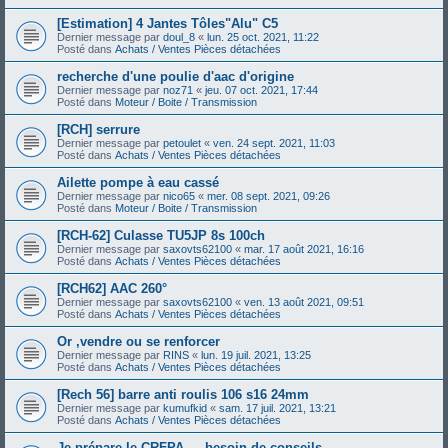
[Estimation] 4 Jantes Tôles"Alu" C5
Dernier message par
doul_8
«
lun. 25 oct. 2021, 11:22
Posté dans
Achats / Ventes Pièces détachées
recherche d'une poulie d'aac d'origine
Dernier message par
noz71
«
jeu. 07 oct. 2021, 17:44
Posté dans
Moteur / Boite / Transmission
[RCH] serrure
Dernier message par
petoulet
«
ven. 24 sept. 2021, 11:03
Posté dans
Achats / Ventes Pièces détachées
Ailette pompe à eau cassé
Dernier message par
nico65
«
mer. 08 sept. 2021, 09:26
Posté dans
Moteur / Boite / Transmission
[RCH-62] Culasse TU5JP 8s 100ch
Dernier message par
saxovts62100
«
mar. 17 août 2021, 16:16
Posté dans
Achats / Ventes Pièces détachées
[RCH62] AAC 260°
Dernier message par
saxovts62100
«
ven. 13 août 2021, 09:51
Posté dans
Achats / Ventes Pièces détachées
Or ,vendre ou se renforcer
Dernier message par
RINS
«
lun. 19 juil. 2021, 13:25
Posté dans
Achats / Ventes Pièces détachées
[Rech 56] barre anti roulis 106 s16 24mm
Dernier message par
kumufkid
«
sam. 17 juil. 2021, 13:21
Posté dans
Achats / Ventes Pièces détachées
Je prépare le CRFPA — besoin de conseils