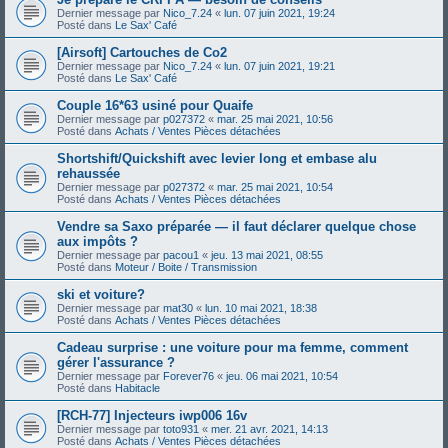
Dernier message par
Nico_7.24
«
lun. 07 juin 2021, 19:24
Posté dans
Le Sax' Café
[Airsoft] Cartouches de Co2
Dernier message par
Nico_7.24
«
lun. 07 juin 2021, 19:21
Posté dans
Le Sax' Café
Couple 16*63 usiné pour Quaife
Dernier message par
p027372
«
mar. 25 mai 2021, 10:56
Posté dans
Achats / Ventes Pièces détachées
Shortshift/Quickshift avec levier long et embase alu
rehaussée
Dernier message par
p027372
«
mar. 25 mai 2021, 10:54
Posté dans
Achats / Ventes Pièces détachées
Vendre sa Saxo préparée — il faut déclarer quelque chose
aux impôts ?
Dernier message par
pacou1
«
jeu. 13 mai 2021, 08:55
Posté dans
Moteur / Boite / Transmission
ski et voiture?
Dernier message par
mat30
«
lun. 10 mai 2021, 18:38
Posté dans
Achats / Ventes Pièces détachées
Cadeau surprise : une voiture pour ma femme, comment
gérer l'assurance ?
Dernier message par
Forever76
«
jeu. 06 mai 2021, 10:54
Posté dans
Habitacle
[RCH-77] Injecteurs iwp006 16v
Dernier message par
toto931
«
mer. 21 avr. 2021, 14:13
Posté dans
Achats / Ventes Pièces détachées