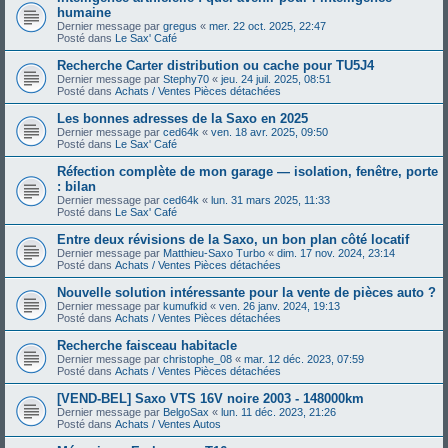
humaine
Dernier message par
gregus
«
mer. 22 oct. 2025, 22:47
Posté dans
Le Sax' Café
Recherche Carter distribution ou cache pour TU5J4
Dernier message par
Stephy70
«
jeu. 24 juil. 2025, 08:51
Posté dans
Achats / Ventes Pièces détachées
Les bonnes adresses de la Saxo en 2025
Dernier message par
ced64k
«
ven. 18 avr. 2025, 09:50
Posté dans
Le Sax' Café
Réfection complète de mon garage — isolation, fenêtre, porte
: bilan
Dernier message par
ced64k
«
lun. 31 mars 2025, 11:33
Posté dans
Le Sax' Café
Entre deux révisions de la Saxo, un bon plan côté locatif
Dernier message par
Matthieu-Saxo Turbo
«
dim. 17 nov. 2024, 23:14
Posté dans
Achats / Ventes Pièces détachées
Nouvelle solution intéressante pour la vente de pièces auto ?
Dernier message par
kumufkid
«
ven. 26 janv. 2024, 19:13
Posté dans
Achats / Ventes Pièces détachées
Recherche faisceau habitacle
Dernier message par
christophe_08
«
mar. 12 déc. 2023, 07:59
Posté dans
Achats / Ventes Pièces détachées
[VEND-BEL] Saxo VTS 16V noire 2003 - 148000km
Dernier message par
BelgoSax
«
lun. 11 déc. 2023, 21:26
Posté dans
Achats / Ventes Autos