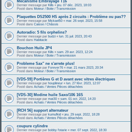
Mécanisme Embrayage T16
Dernier message par
Kills
«
jeu. 07 déc. 2023, 18:03
Posté dans
Moteur / Boite / Transmission
Plaquettes DS2500 HS après 2 circuits : Problème ou pas??
Dernier message par
Mickael50
«
mar. 26 sept. 2023, 15:58
Posté dans
Caisse / Châssis
Autoradio: 5 fils orphelins?
Dernier message par
budzi
«
lun. 31 juil. 2023, 20:43
Posté dans
Habitacle
Bouchon Huile JP4
Dernier message par
Kills
«
sam. 29 avr. 2023, 12:24
Posté dans
Moteur / Boite / Transmission
Probleme Sax" ne s'arrete plus!
Dernier message par
Forever76
«
mar. 21 mars 2023, 20:34
Posté dans
Moteur / Boite / Transmission
[VDS-59] Portières G et D avant avec vitres électriques
Dernier message par
houplineur
«
lun. 27 févr. 2023, 12:07
Posté dans
Achats / Ventes Pièces détachées
[VDS-30] Modine huile Saxo/106 16S
Dernier message par
mat30
«
sam. 01 oct. 2022, 14:20
Posté dans
Achats / Ventes Pièces détachées
[RCH 56] support alternateur
Dernier message par
kumufkid
«
jeu. 29 sept. 2022, 18:28
Posté dans
Achats / Ventes Pièces détachées
coupure cylindre
Dernier message par
bobby l'otarie
«
mer. 07 sept. 2022, 18:30