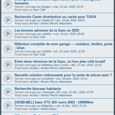
humaine
Dernier message par
gregus
«
mer. 22 oct. 2025, 22:47
Posté dans
Le Sax' Café
Recherche Carter distribution ou cache pour TU5J4
Dernier message par
Stephy70
«
jeu. 24 juil. 2025, 08:51
Posté dans
Achats / Ventes Pièces détachées
Les bonnes adresses de la Saxo en 2025
Dernier message par
ced64k
«
ven. 18 avr. 2025, 09:50
Posté dans
Le Sax' Café
Réfection complète de mon garage — isolation, fenêtre, porte
: bilan
Dernier message par
ced64k
«
lun. 31 mars 2025, 11:33
Posté dans
Le Sax' Café
Entre deux révisions de la Saxo, un bon plan côté locatif
Dernier message par
Matthieu-Saxo Turbo
«
dim. 17 nov. 2024, 23:14
Posté dans
Achats / Ventes Pièces détachées
Nouvelle solution intéressante pour la vente de pièces auto ?
Dernier message par
kumufkid
«
ven. 26 janv. 2024, 19:13
Posté dans
Achats / Ventes Pièces détachées
Recherche faisceau habitacle
Dernier message par
christophe_08
«
mar. 12 déc. 2023, 07:59
Posté dans
Achats / Ventes Pièces détachées
[VEND-BEL] Saxo VTS 16V noire 2003 - 148000km
Dernier message par
BelgoSax
«
lun. 11 déc. 2023, 21:26
Posté dans
Achats / Ventes Autos