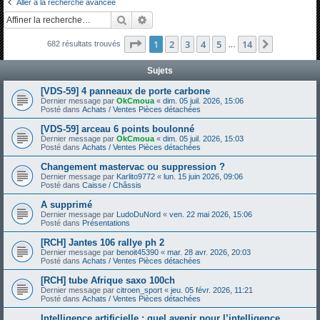
Aller à la recherche avancée
h
Rechercher
Recherche avancée
e
Page
1
sur
14
1
2
3
4
5
14
Suivante
682 résultats trouvés
r
…
c
Sujets
h
[VDS-59] 4 panneaux de porte carbone
e
Dernier message par
OkCmoua
«
dim. 05 juil. 2026, 15:06
Posté dans
Achats / Ventes Pièces détachées
r
[VDS-59] arceau 6 points boulonné
Dernier message par
OkCmoua
«
dim. 05 juil. 2026, 15:03
Posté dans
Achats / Ventes Pièces détachées
Changement mastervac ou suppression ?
Dernier message par
Karlito9772
«
lun. 15 juin 2026, 09:06
Posté dans
Caisse / Châssis
A supprimé
Dernier message par
LudoDuNord
«
ven. 22 mai 2026, 15:06
Posté dans
Présentations
[RCH] Jantes 106 rallye ph 2
Dernier message par
benoit45390
«
mar. 28 avr. 2026, 20:03
Posté dans
Achats / Ventes Pièces détachées
[RCH] tube Afrique saxo 100ch
Dernier message par
citroen_sport
«
jeu. 05 févr. 2026, 11:21
Posté dans
Achats / Ventes Pièces détachées
Intelligence artificielle : quel avenir pour l’intelligence