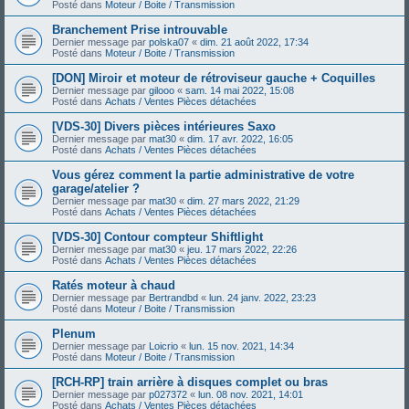
Posté dans
Moteur / Boite / Transmission
Branchement Prise introuvable
Dernier message par
polska07
«
dim. 21 août 2022, 17:34
Posté dans
Moteur / Boite / Transmission
[DON] Miroir et moteur de rétroviseur gauche + Coquilles
Dernier message par
gilooo
«
sam. 14 mai 2022, 15:08
Posté dans
Achats / Ventes Pièces détachées
[VDS-30] Divers pièces intérieures Saxo
Dernier message par
mat30
«
dim. 17 avr. 2022, 16:05
Posté dans
Achats / Ventes Pièces détachées
Vous gérez comment la partie administrative de votre
garage/atelier ?
Dernier message par
mat30
«
dim. 27 mars 2022, 21:29
Posté dans
Achats / Ventes Pièces détachées
[VDS-30] Contour compteur Shiftlight
Dernier message par
mat30
«
jeu. 17 mars 2022, 22:26
Posté dans
Achats / Ventes Pièces détachées
Ratés moteur à chaud
Dernier message par
Bertrandbd
«
lun. 24 janv. 2022, 23:23
Posté dans
Moteur / Boite / Transmission
Plenum
Dernier message par
Loicrio
«
lun. 15 nov. 2021, 14:34
Posté dans
Moteur / Boite / Transmission
[RCH-RP] train arrière à disques complet ou bras
Dernier message par
p027372
«
lun. 08 nov. 2021, 14:01
Posté dans
Achats / Ventes Pièces détachées