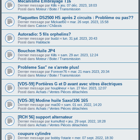
Mécanisme Embrayage T16
Dernier message par
Kills
«
jeu. 07 déc. 2023, 18:03
Posté dans
Moteur / Boite / Transmission
Plaquettes DS2500 HS après 2 circuits : Problème ou pas??
Dernier message par
Mickael50
«
mar. 26 sept. 2023, 15:58
Posté dans
Caisse / Châssis
Autoradio: 5 fils orphelins?
Dernier message par
budzi
«
lun. 31 juil. 2023, 20:43
Posté dans
Habitacle
Bouchon Huile JP4
Dernier message par
Kills
«
sam. 29 avr. 2023, 12:24
Posté dans
Moteur / Boite / Transmission
Probleme Sax" ne s'arrete plus!
Dernier message par
Forever76
«
mar. 21 mars 2023, 20:34
Posté dans
Moteur / Boite / Transmission
[VDS-59] Portières G et D avant avec vitres électriques
Dernier message par
houplineur
«
lun. 27 févr. 2023, 12:07
Posté dans
Achats / Ventes Pièces détachées
[VDS-30] Modine huile Saxo/106 16S
Dernier message par
mat30
«
sam. 01 oct. 2022, 14:20
Posté dans
Achats / Ventes Pièces détachées
[RCH 56] support alternateur
Dernier message par
kumufkid
«
jeu. 29 sept. 2022, 18:28
Posté dans
Achats / Ventes Pièces détachées
coupure cylindre
Dernier message par
bobby l'otarie
«
mer. 07 sept. 2022, 18:30