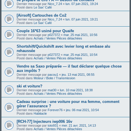
Dernier message par
Nico_7.24
«
lun. 07 juin 2021, 19:24
Posté dans
Le Sax' Café
[Airsoft] Cartouches de Co2
Dernier message par
Nico_7.24
«
lun. 07 juin 2021, 19:21
Posté dans
Le Sax' Café
Couple 16*63 usiné pour Quaife
Dernier message par
p027372
«
mar. 25 mai 2021, 10:56
Posté dans
Achats / Ventes Pièces détachées
Shortshift/Quickshift avec levier long et embase alu
rehaussée
Dernier message par
p027372
«
mar. 25 mai 2021, 10:54
Posté dans
Achats / Ventes Pièces détachées
Vendre sa Saxo préparée — il faut déclarer quelque chose
aux impôts ?
Dernier message par
pacou1
«
jeu. 13 mai 2021, 08:55
Posté dans
Moteur / Boite / Transmission
ski et voiture?
Dernier message par
mat30
«
lun. 10 mai 2021, 18:38
Posté dans
Achats / Ventes Pièces détachées
Cadeau surprise : une voiture pour ma femme, comment
gérer l'assurance ?
Dernier message par
Forever76
«
jeu. 06 mai 2021, 10:54
Posté dans
Habitacle
[RCH-77] Injecteurs iwp006 16v
Dernier message par
toto931
«
mer. 21 avr. 2021, 14:13
Posté dans
Achats / Ventes Pièces détachées