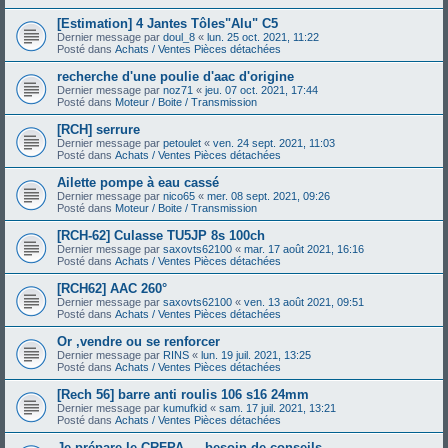
[Estimation] 4 Jantes Tôles"Alu" C5
Dernier message par
doul_8
«
lun. 25 oct. 2021, 11:22
Posté dans
Achats / Ventes Pièces détachées
recherche d'une poulie d'aac d'origine
Dernier message par
noz71
«
jeu. 07 oct. 2021, 17:44
Posté dans
Moteur / Boite / Transmission
[RCH] serrure
Dernier message par
petoulet
«
ven. 24 sept. 2021, 11:03
Posté dans
Achats / Ventes Pièces détachées
Ailette pompe à eau cassé
Dernier message par
nico65
«
mer. 08 sept. 2021, 09:26
Posté dans
Moteur / Boite / Transmission
[RCH-62] Culasse TU5JP 8s 100ch
Dernier message par
saxovts62100
«
mar. 17 août 2021, 16:16
Posté dans
Achats / Ventes Pièces détachées
[RCH62] AAC 260°
Dernier message par
saxovts62100
«
ven. 13 août 2021, 09:51
Posté dans
Achats / Ventes Pièces détachées
Or ,vendre ou se renforcer
Dernier message par
RINS
«
lun. 19 juil. 2021, 13:25
Posté dans
Achats / Ventes Pièces détachées
[Rech 56] barre anti roulis 106 s16 24mm
Dernier message par
kumufkid
«
sam. 17 juil. 2021, 13:21
Posté dans
Achats / Ventes Pièces détachées
Je prépare le CRFPA — besoin de conseils