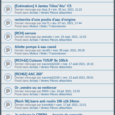
[Estimation] 4 Jantes Tôles"Alu" C5
Dernier message par
doul_8
«
lun. 25 oct. 2021, 11:22
Posté dans
Achats / Ventes Pièces détachées
recherche d'une poulie d'aac d'origine
Dernier message par
noz71
«
jeu. 07 oct. 2021, 17:44
Posté dans
Moteur / Boite / Transmission
[RCH] serrure
Dernier message par
petoulet
«
ven. 24 sept. 2021, 11:03
Posté dans
Achats / Ventes Pièces détachées
Ailette pompe à eau cassé
Dernier message par
nico65
«
mer. 08 sept. 2021, 09:26
Posté dans
Moteur / Boite / Transmission
[RCH-62] Culasse TU5JP 8s 100ch
Dernier message par
saxovts62100
«
mar. 17 août 2021, 16:16
Posté dans
Achats / Ventes Pièces détachées
[RCH62] AAC 260°
Dernier message par
saxovts62100
«
ven. 13 août 2021, 09:51
Posté dans
Achats / Ventes Pièces détachées
Or ,vendre ou se renforcer
Dernier message par
RINS
«
lun. 19 juil. 2021, 13:25
Posté dans
Achats / Ventes Pièces détachées
[Rech 56] barre anti roulis 106 s16 24mm
Dernier message par
kumufkid
«
sam. 17 juil. 2021, 13:21
Posté dans
Achats / Ventes Pièces détachées
Je prépare le CRFPA — besoin de conseils