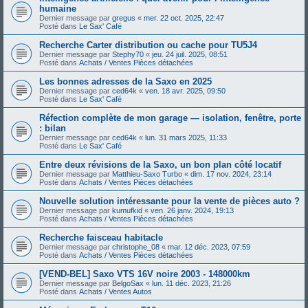
humaine
Dernier message par
gregus
«
mer. 22 oct. 2025, 22:47
Posté dans
Le Sax' Café
Recherche Carter distribution ou cache pour TU5J4
Dernier message par
Stephy70
«
jeu. 24 juil. 2025, 08:51
Posté dans
Achats / Ventes Pièces détachées
Les bonnes adresses de la Saxo en 2025
Dernier message par
ced64k
«
ven. 18 avr. 2025, 09:50
Posté dans
Le Sax' Café
Réfection complète de mon garage — isolation, fenêtre, porte
: bilan
Dernier message par
ced64k
«
lun. 31 mars 2025, 11:33
Posté dans
Le Sax' Café
Entre deux révisions de la Saxo, un bon plan côté locatif
Dernier message par
Matthieu-Saxo Turbo
«
dim. 17 nov. 2024, 23:14
Posté dans
Achats / Ventes Pièces détachées
Nouvelle solution intéressante pour la vente de pièces auto ?
Dernier message par
kumufkid
«
ven. 26 janv. 2024, 19:13
Posté dans
Achats / Ventes Pièces détachées
Recherche faisceau habitacle
Dernier message par
christophe_08
«
mar. 12 déc. 2023, 07:59
Posté dans
Achats / Ventes Pièces détachées
[VEND-BEL] Saxo VTS 16V noire 2003 - 148000km
Dernier message par
BelgoSax
«
lun. 11 déc. 2023, 21:26
Posté dans
Achats / Ventes Autos