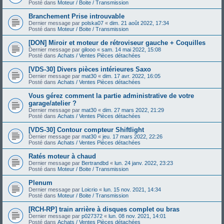
Posté dans
Moteur / Boite / Transmission
Branchement Prise introuvable
Dernier message par
polska07
«
dim. 21 août 2022, 17:34
Posté dans
Moteur / Boite / Transmission
[DON] Miroir et moteur de rétroviseur gauche + Coquilles
Dernier message par
gilooo
«
sam. 14 mai 2022, 15:08
Posté dans
Achats / Ventes Pièces détachées
[VDS-30] Divers pièces intérieures Saxo
Dernier message par
mat30
«
dim. 17 avr. 2022, 16:05
Posté dans
Achats / Ventes Pièces détachées
Vous gérez comment la partie administrative de votre
garage/atelier ?
Dernier message par
mat30
«
dim. 27 mars 2022, 21:29
Posté dans
Achats / Ventes Pièces détachées
[VDS-30] Contour compteur Shiftlight
Dernier message par
mat30
«
jeu. 17 mars 2022, 22:26
Posté dans
Achats / Ventes Pièces détachées
Ratés moteur à chaud
Dernier message par
Bertrandbd
«
lun. 24 janv. 2022, 23:23
Posté dans
Moteur / Boite / Transmission
Plenum
Dernier message par
Loicrio
«
lun. 15 nov. 2021, 14:34
Posté dans
Moteur / Boite / Transmission
[RCH-RP] train arrière à disques complet ou bras
Dernier message par
p027372
«
lun. 08 nov. 2021, 14:01
Posté dans
Achats / Ventes Pièces détachées