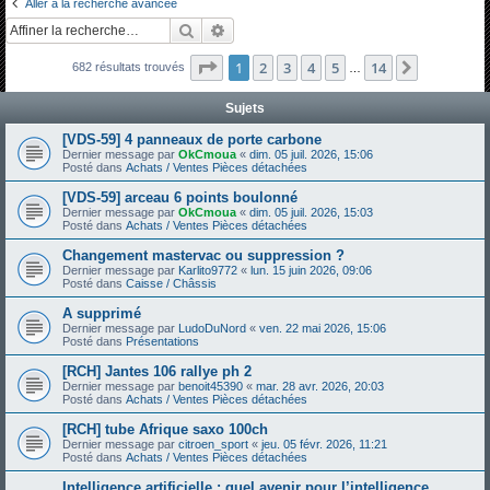
Aller à la recherche avancée
h
Rechercher
Recherche avancée
e
Page
1
sur
14
1
2
3
4
5
14
Suivante
682 résultats trouvés
r
…
c
Sujets
h
[VDS-59] 4 panneaux de porte carbone
e
Dernier message par
OkCmoua
«
dim. 05 juil. 2026, 15:06
Posté dans
Achats / Ventes Pièces détachées
r
[VDS-59] arceau 6 points boulonné
Dernier message par
OkCmoua
«
dim. 05 juil. 2026, 15:03
Posté dans
Achats / Ventes Pièces détachées
Changement mastervac ou suppression ?
Dernier message par
Karlito9772
«
lun. 15 juin 2026, 09:06
Posté dans
Caisse / Châssis
A supprimé
Dernier message par
LudoDuNord
«
ven. 22 mai 2026, 15:06
Posté dans
Présentations
[RCH] Jantes 106 rallye ph 2
Dernier message par
benoit45390
«
mar. 28 avr. 2026, 20:03
Posté dans
Achats / Ventes Pièces détachées
[RCH] tube Afrique saxo 100ch
Dernier message par
citroen_sport
«
jeu. 05 févr. 2026, 11:21
Posté dans
Achats / Ventes Pièces détachées
Intelligence artificielle : quel avenir pour l’intelligence