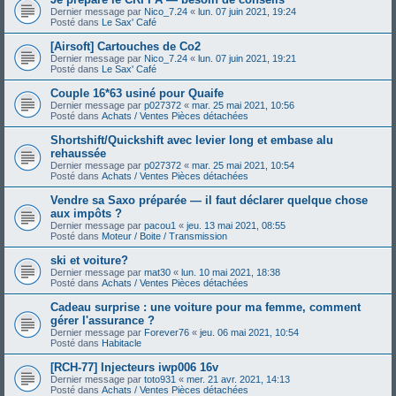
Dernier message par
Nico_7.24
«
lun. 07 juin 2021, 19:24
Posté dans
Le Sax' Café
[Airsoft] Cartouches de Co2
Dernier message par
Nico_7.24
«
lun. 07 juin 2021, 19:21
Posté dans
Le Sax' Café
Couple 16*63 usiné pour Quaife
Dernier message par
p027372
«
mar. 25 mai 2021, 10:56
Posté dans
Achats / Ventes Pièces détachées
Shortshift/Quickshift avec levier long et embase alu
rehaussée
Dernier message par
p027372
«
mar. 25 mai 2021, 10:54
Posté dans
Achats / Ventes Pièces détachées
Vendre sa Saxo préparée — il faut déclarer quelque chose
aux impôts ?
Dernier message par
pacou1
«
jeu. 13 mai 2021, 08:55
Posté dans
Moteur / Boite / Transmission
ski et voiture?
Dernier message par
mat30
«
lun. 10 mai 2021, 18:38
Posté dans
Achats / Ventes Pièces détachées
Cadeau surprise : une voiture pour ma femme, comment
gérer l'assurance ?
Dernier message par
Forever76
«
jeu. 06 mai 2021, 10:54
Posté dans
Habitacle
[RCH-77] Injecteurs iwp006 16v
Dernier message par
toto931
«
mer. 21 avr. 2021, 14:13
Posté dans
Achats / Ventes Pièces détachées