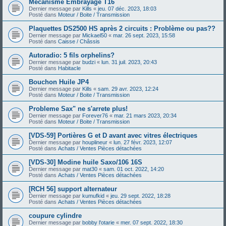
Mécanisme Embrayage T16
Dernier message par
Kills
«
jeu. 07 déc. 2023, 18:03
Posté dans
Moteur / Boite / Transmission
Plaquettes DS2500 HS après 2 circuits : Problème ou pas??
Dernier message par
Mickael50
«
mar. 26 sept. 2023, 15:58
Posté dans
Caisse / Châssis
Autoradio: 5 fils orphelins?
Dernier message par
budzi
«
lun. 31 juil. 2023, 20:43
Posté dans
Habitacle
Bouchon Huile JP4
Dernier message par
Kills
«
sam. 29 avr. 2023, 12:24
Posté dans
Moteur / Boite / Transmission
Probleme Sax" ne s'arrete plus!
Dernier message par
Forever76
«
mar. 21 mars 2023, 20:34
Posté dans
Moteur / Boite / Transmission
[VDS-59] Portières G et D avant avec vitres électriques
Dernier message par
houplineur
«
lun. 27 févr. 2023, 12:07
Posté dans
Achats / Ventes Pièces détachées
[VDS-30] Modine huile Saxo/106 16S
Dernier message par
mat30
«
sam. 01 oct. 2022, 14:20
Posté dans
Achats / Ventes Pièces détachées
[RCH 56] support alternateur
Dernier message par
kumufkid
«
jeu. 29 sept. 2022, 18:28
Posté dans
Achats / Ventes Pièces détachées
coupure cylindre
Dernier message par
bobby l'otarie
«
mer. 07 sept. 2022, 18:30