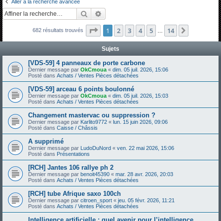
Aller à la recherche avancée
h
Rechercher
Recherche avancée
e
Page
1
sur
14
1
2
3
4
5
14
Suivante
682 résultats trouvés
r
…
c
Sujets
h
[VDS-59] 4 panneaux de porte carbone
e
Dernier message par
OkCmoua
«
dim. 05 juil. 2026, 15:06
Posté dans
Achats / Ventes Pièces détachées
r
[VDS-59] arceau 6 points boulonné
Dernier message par
OkCmoua
«
dim. 05 juil. 2026, 15:03
Posté dans
Achats / Ventes Pièces détachées
Changement mastervac ou suppression ?
Dernier message par
Karlito9772
«
lun. 15 juin 2026, 09:06
Posté dans
Caisse / Châssis
A supprimé
Dernier message par
LudoDuNord
«
ven. 22 mai 2026, 15:06
Posté dans
Présentations
[RCH] Jantes 106 rallye ph 2
Dernier message par
benoit45390
«
mar. 28 avr. 2026, 20:03
Posté dans
Achats / Ventes Pièces détachées
[RCH] tube Afrique saxo 100ch
Dernier message par
citroen_sport
«
jeu. 05 févr. 2026, 11:21
Posté dans
Achats / Ventes Pièces détachées
Intelligence artificielle : quel avenir pour l’intelligence