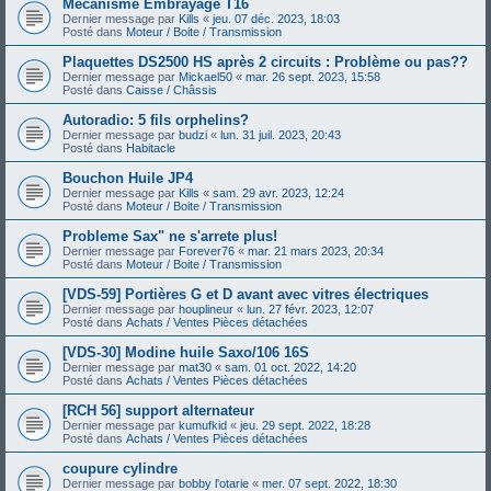
Mécanisme Embrayage T16
Dernier message par
Kills
«
jeu. 07 déc. 2023, 18:03
Posté dans
Moteur / Boite / Transmission
Plaquettes DS2500 HS après 2 circuits : Problème ou pas??
Dernier message par
Mickael50
«
mar. 26 sept. 2023, 15:58
Posté dans
Caisse / Châssis
Autoradio: 5 fils orphelins?
Dernier message par
budzi
«
lun. 31 juil. 2023, 20:43
Posté dans
Habitacle
Bouchon Huile JP4
Dernier message par
Kills
«
sam. 29 avr. 2023, 12:24
Posté dans
Moteur / Boite / Transmission
Probleme Sax" ne s'arrete plus!
Dernier message par
Forever76
«
mar. 21 mars 2023, 20:34
Posté dans
Moteur / Boite / Transmission
[VDS-59] Portières G et D avant avec vitres électriques
Dernier message par
houplineur
«
lun. 27 févr. 2023, 12:07
Posté dans
Achats / Ventes Pièces détachées
[VDS-30] Modine huile Saxo/106 16S
Dernier message par
mat30
«
sam. 01 oct. 2022, 14:20
Posté dans
Achats / Ventes Pièces détachées
[RCH 56] support alternateur
Dernier message par
kumufkid
«
jeu. 29 sept. 2022, 18:28
Posté dans
Achats / Ventes Pièces détachées
coupure cylindre
Dernier message par
bobby l'otarie
«
mer. 07 sept. 2022, 18:30