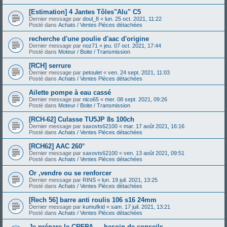
[Estimation] 4 Jantes Tôles"Alu" C5
Dernier message par
doul_8
«
lun. 25 oct. 2021, 11:22
Posté dans
Achats / Ventes Pièces détachées
recherche d'une poulie d'aac d'origine
Dernier message par
noz71
«
jeu. 07 oct. 2021, 17:44
Posté dans
Moteur / Boite / Transmission
[RCH] serrure
Dernier message par
petoulet
«
ven. 24 sept. 2021, 11:03
Posté dans
Achats / Ventes Pièces détachées
Ailette pompe à eau cassé
Dernier message par
nico65
«
mer. 08 sept. 2021, 09:26
Posté dans
Moteur / Boite / Transmission
[RCH-62] Culasse TU5JP 8s 100ch
Dernier message par
saxovts62100
«
mar. 17 août 2021, 16:16
Posté dans
Achats / Ventes Pièces détachées
[RCH62] AAC 260°
Dernier message par
saxovts62100
«
ven. 13 août 2021, 09:51
Posté dans
Achats / Ventes Pièces détachées
Or ,vendre ou se renforcer
Dernier message par
RINS
«
lun. 19 juil. 2021, 13:25
Posté dans
Achats / Ventes Pièces détachées
[Rech 56] barre anti roulis 106 s16 24mm
Dernier message par
kumufkid
«
sam. 17 juil. 2021, 13:21
Posté dans
Achats / Ventes Pièces détachées
Je prépare le CRFPA — besoin de conseils