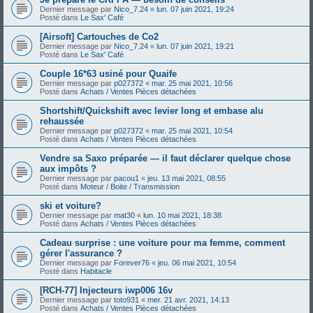
Dernier message par
Nico_7.24
«
lun. 07 juin 2021, 19:24
Posté dans
Le Sax' Café
[Airsoft] Cartouches de Co2
Dernier message par
Nico_7.24
«
lun. 07 juin 2021, 19:21
Posté dans
Le Sax' Café
Couple 16*63 usiné pour Quaife
Dernier message par
p027372
«
mar. 25 mai 2021, 10:56
Posté dans
Achats / Ventes Pièces détachées
Shortshift/Quickshift avec levier long et embase alu
rehaussée
Dernier message par
p027372
«
mar. 25 mai 2021, 10:54
Posté dans
Achats / Ventes Pièces détachées
Vendre sa Saxo préparée — il faut déclarer quelque chose
aux impôts ?
Dernier message par
pacou1
«
jeu. 13 mai 2021, 08:55
Posté dans
Moteur / Boite / Transmission
ski et voiture?
Dernier message par
mat30
«
lun. 10 mai 2021, 18:38
Posté dans
Achats / Ventes Pièces détachées
Cadeau surprise : une voiture pour ma femme, comment
gérer l'assurance ?
Dernier message par
Forever76
«
jeu. 06 mai 2021, 10:54
Posté dans
Habitacle
[RCH-77] Injecteurs iwp006 16v
Dernier message par
toto931
«
mer. 21 avr. 2021, 14:13
Posté dans
Achats / Ventes Pièces détachées