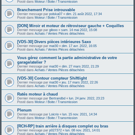
Posté dans
Moteur / Boite / Transmission
Branchement Prise introuvable
Dernier message par
polska07
«
dim. 21 août 2022, 17:34
Posté dans
Moteur / Boite / Transmission
[DON] Miroir et moteur de rétroviseur gauche + Coquilles
Dernier message par
gilooo
«
sam. 14 mai 2022, 15:08
Posté dans
Achats / Ventes Pièces détachées
[VDS-30] Divers pièces intérieures Saxo
Dernier message par
mat30
«
dim. 17 avr. 2022, 16:05
Posté dans
Achats / Ventes Pièces détachées
Vous gérez comment la partie administrative de votre
garage/atelier ?
Dernier message par
mat30
«
dim. 27 mars 2022, 21:29
Posté dans
Achats / Ventes Pièces détachées
[VDS-30] Contour compteur Shiftlight
Dernier message par
mat30
«
jeu. 17 mars 2022, 22:26
Posté dans
Achats / Ventes Pièces détachées
Ratés moteur à chaud
Dernier message par
Bertrandbd
«
lun. 24 janv. 2022, 23:23
Posté dans
Moteur / Boite / Transmission
Plenum
Dernier message par
Loicrio
«
lun. 15 nov. 2021, 14:34
Posté dans
Moteur / Boite / Transmission
[RCH-RP] train arrière à disques complet ou bras
Dernier message par
p027372
«
lun. 08 nov. 2021, 14:01
Posté dans
Achats / Ventes Pièces détachées