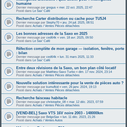
humaine
Dernier message par
gregus
«
mer. 22 oct. 2025, 22:47
Posté dans
Le Sax' Café
Recherche Carter distribution ou cache pour TU5J4
Dernier message par
Stephy70
«
jeu. 24 juil. 2025, 08:51
Posté dans
Achats / Ventes Pièces détachées
Les bonnes adresses de la Saxo en 2025
Dernier message par
ced64k
«
ven. 18 avr. 2025, 09:50
Posté dans
Le Sax' Café
Réfection complète de mon garage — isolation, fenêtre, porte
: bilan
Dernier message par
ced64k
«
lun. 31 mars 2025, 11:33
Posté dans
Le Sax' Café
Entre deux révisions de la Saxo, un bon plan côté locatif
Dernier message par
Matthieu-Saxo Turbo
«
dim. 17 nov. 2024, 23:14
Posté dans
Achats / Ventes Pièces détachées
Nouvelle solution intéressante pour la vente de pièces auto ?
Dernier message par
kumufkid
«
ven. 26 janv. 2024, 19:13
Posté dans
Achats / Ventes Pièces détachées
Recherche faisceau habitacle
Dernier message par
christophe_08
«
mar. 12 déc. 2023, 07:59
Posté dans
Achats / Ventes Pièces détachées
[VEND-BEL] Saxo VTS 16V noire 2003 - 148000km
Dernier message par
BelgoSax
«
lun. 11 déc. 2023, 21:26
Posté dans
Achats / Ventes Autos