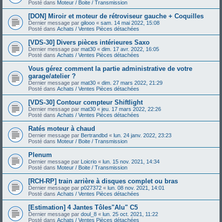
Posté dans
Moteur / Boite / Transmission
[DON] Miroir et moteur de rétroviseur gauche + Coquilles
Dernier message par
gilooo
«
sam. 14 mai 2022, 15:08
Posté dans
Achats / Ventes Pièces détachées
[VDS-30] Divers pièces intérieures Saxo
Dernier message par
mat30
«
dim. 17 avr. 2022, 16:05
Posté dans
Achats / Ventes Pièces détachées
Vous gérez comment la partie administrative de votre
garage/atelier ?
Dernier message par
mat30
«
dim. 27 mars 2022, 21:29
Posté dans
Achats / Ventes Pièces détachées
[VDS-30] Contour compteur Shiftlight
Dernier message par
mat30
«
jeu. 17 mars 2022, 22:26
Posté dans
Achats / Ventes Pièces détachées
Ratés moteur à chaud
Dernier message par
Bertrandbd
«
lun. 24 janv. 2022, 23:23
Posté dans
Moteur / Boite / Transmission
Plenum
Dernier message par
Loicrio
«
lun. 15 nov. 2021, 14:34
Posté dans
Moteur / Boite / Transmission
[RCH-RP] train arrière à disques complet ou bras
Dernier message par
p027372
«
lun. 08 nov. 2021, 14:01
Posté dans
Achats / Ventes Pièces détachées
[Estimation] 4 Jantes Tôles"Alu" C5
Dernier message par
doul_8
«
lun. 25 oct. 2021, 11:22
Posté dans
Achats / Ventes Pièces détachées