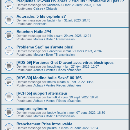
Plaquettes DS2500 HS après 2 circuits : Problème ou pas??
Dernier message par
Mickael50
«
mar. 26 sept. 2023, 15:58
Posté dans
Caisse / Châssis
Autoradio: 5 fils orphelins?
Dernier message par
budzi
«
lun. 31 juil. 2023, 20:43
Posté dans
Habitacle
Bouchon Huile JP4
Dernier message par
Kills
«
sam. 29 avr. 2023, 12:24
Posté dans
Moteur / Boite / Transmission
Probleme Sax" ne s'arrete plus!
Dernier message par
Forever76
«
mar. 21 mars 2023, 20:34
Posté dans
Moteur / Boite / Transmission
[VDS-59] Portières G et D avant avec vitres électriques
Dernier message par
houplineur
«
lun. 27 févr. 2023, 12:07
Posté dans
Achats / Ventes Pièces détachées
[VDS-30] Modine huile Saxo/106 16S
Dernier message par
mat30
«
sam. 01 oct. 2022, 14:20
Posté dans
Achats / Ventes Pièces détachées
[RCH 56] support alternateur
Dernier message par
kumufkid
«
jeu. 29 sept. 2022, 18:28
Posté dans
Achats / Ventes Pièces détachées
coupure cylindre
Dernier message par
bobby l'otarie
«
mer. 07 sept. 2022, 18:30
Posté dans
Moteur / Boite / Transmission
Branchement Prise introuvable
Dernier message par
polska07
«
dim. 21 août 2022, 17:34