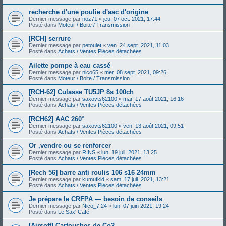
recherche d'une poulie d'aac d'origine
Dernier message par
noz71
«
jeu. 07 oct. 2021, 17:44
Posté dans
Moteur / Boite / Transmission
[RCH] serrure
Dernier message par
petoulet
«
ven. 24 sept. 2021, 11:03
Posté dans
Achats / Ventes Pièces détachées
Ailette pompe à eau cassé
Dernier message par
nico65
«
mer. 08 sept. 2021, 09:26
Posté dans
Moteur / Boite / Transmission
[RCH-62] Culasse TU5JP 8s 100ch
Dernier message par
saxovts62100
«
mar. 17 août 2021, 16:16
Posté dans
Achats / Ventes Pièces détachées
[RCH62] AAC 260°
Dernier message par
saxovts62100
«
ven. 13 août 2021, 09:51
Posté dans
Achats / Ventes Pièces détachées
Or ,vendre ou se renforcer
Dernier message par
RINS
«
lun. 19 juil. 2021, 13:25
Posté dans
Achats / Ventes Pièces détachées
[Rech 56] barre anti roulis 106 s16 24mm
Dernier message par
kumufkid
«
sam. 17 juil. 2021, 13:21
Posté dans
Achats / Ventes Pièces détachées
Je prépare le CRFPA — besoin de conseils
Dernier message par
Nico_7.24
«
lun. 07 juin 2021, 19:24
Posté dans
Le Sax' Café
[Airsoft] Cartouches de Co2