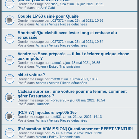
Dernier message par
Nico_7.24
«
lun. 07 juin 2021, 19:21
Posté dans
Le Sax' Café
Couple 16*63 usiné pour Quaife
Dernier message par
p027372
«
mar. 25 mai 2021, 10:56
Posté dans
Achats / Ventes Pièces détachées
Shortshift/Quickshift avec levier long et embase alu
rehaussée
Dernier message par
p027372
«
mar. 25 mai 2021, 10:54
Posté dans
Achats / Ventes Pièces détachées
Vendre sa Saxo préparée — il faut déclarer quelque chose
aux impôts ?
Dernier message par
pacou1
«
jeu. 13 mai 2021, 08:55
Posté dans
Moteur / Boite / Transmission
ski et voiture?
Dernier message par
mat30
«
lun. 10 mai 2021, 18:38
Posté dans
Achats / Ventes Pièces détachées
Cadeau surprise : une voiture pour ma femme, comment
gérer l'assurance ?
Dernier message par
Forever76
«
jeu. 06 mai 2021, 10:54
Posté dans
Habitacle
[RCH-77] Injecteurs iwp006 16v
Dernier message par
toto931
«
mer. 21 avr. 2021, 14:13
Posté dans
Achats / Ventes Pièces détachées
[Préparation ADMISSION] Questionnement EFFET VENTURI
Dernier message par
PoBuKa
«
mar. 20 avr. 2021, 21:01
Posté dans
Moteur / Boite / Transmission