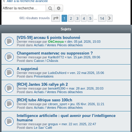
Aller à la recherche avancée
h
Rechercher
Recherche avancée
e
Page
1
sur
14
1
2
3
4
5
14
Suivante
681 résultats trouvés
r
…
c
Sujets
h
[VDS-59] arceau 6 points boulonné
e
Dernier message par
OkCmoua
«
dim. 05 juil. 2026, 15:03
Posté dans
Achats / Ventes Pièces détachées
r
Changement mastervac ou suppression ?
Dernier message par
Karlito9772
«
lun. 15 juin 2026, 09:06
Posté dans
Caisse / Châssis
A supprimé
Dernier message par
LudoDuNord
«
ven. 22 mai 2026, 15:06
Posté dans
Présentations
[RCH] Jantes 106 rallye ph 2
Dernier message par
benoit45390
«
mar. 28 avr. 2026, 20:03
Posté dans
Achats / Ventes Pièces détachées
[RCH] tube Afrique saxo 100ch
Dernier message par
citroen_sport
«
jeu. 05 févr. 2026, 11:21
Posté dans
Achats / Ventes Pièces détachées
Intelligence artificielle : quel avenir pour l’intelligence
humaine
Dernier message par
gregus
«
mer. 22 oct. 2025, 22:47
Posté dans
Le Sax' Café