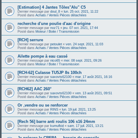
[Estimation] 4 Jantes Tôles"Alu" C5
Dernier message par
doul_8
«
lun. 25 oct. 2021, 11:22
Posté dans
Achats / Ventes Pièces détachées
recherche d'une poulie d'aac d'origine
Dernier message par
noz71
«
jeu. 07 oct. 2021, 17:44
Posté dans
Moteur / Boite / Transmission
[RCH] serrure
Dernier message par
petoulet
«
ven. 24 sept. 2021, 11:03
Posté dans
Achats / Ventes Pièces détachées
Ailette pompe à eau cassé
Dernier message par
nico65
«
mer. 08 sept. 2021, 09:26
Posté dans
Moteur / Boite / Transmission
[RCH-62] Culasse TU5JP 8s 100ch
Dernier message par
saxovts62100
«
mar. 17 août 2021, 16:16
Posté dans
Achats / Ventes Pièces détachées
[RCH62] AAC 260°
Dernier message par
saxovts62100
«
ven. 13 août 2021, 09:51
Posté dans
Achats / Ventes Pièces détachées
Or ,vendre ou se renforcer
Dernier message par
RINS
«
lun. 19 juil. 2021, 13:25
Posté dans
Achats / Ventes Pièces détachées
[Rech 56] barre anti roulis 106 s16 24mm
Dernier message par
kumufkid
«
sam. 17 juil. 2021, 13:21
Posté dans
Achats / Ventes Pièces détachées
Je prépare le CRFPA — besoin de conseils