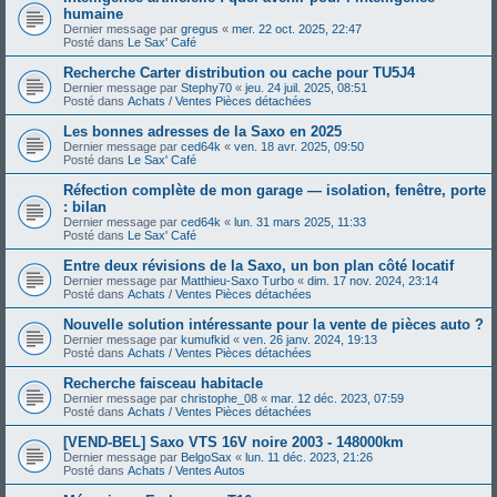
humaine
Dernier message par
gregus
«
mer. 22 oct. 2025, 22:47
Posté dans
Le Sax' Café
Recherche Carter distribution ou cache pour TU5J4
Dernier message par
Stephy70
«
jeu. 24 juil. 2025, 08:51
Posté dans
Achats / Ventes Pièces détachées
Les bonnes adresses de la Saxo en 2025
Dernier message par
ced64k
«
ven. 18 avr. 2025, 09:50
Posté dans
Le Sax' Café
Réfection complète de mon garage — isolation, fenêtre, porte
: bilan
Dernier message par
ced64k
«
lun. 31 mars 2025, 11:33
Posté dans
Le Sax' Café
Entre deux révisions de la Saxo, un bon plan côté locatif
Dernier message par
Matthieu-Saxo Turbo
«
dim. 17 nov. 2024, 23:14
Posté dans
Achats / Ventes Pièces détachées
Nouvelle solution intéressante pour la vente de pièces auto ?
Dernier message par
kumufkid
«
ven. 26 janv. 2024, 19:13
Posté dans
Achats / Ventes Pièces détachées
Recherche faisceau habitacle
Dernier message par
christophe_08
«
mar. 12 déc. 2023, 07:59
Posté dans
Achats / Ventes Pièces détachées
[VEND-BEL] Saxo VTS 16V noire 2003 - 148000km
Dernier message par
BelgoSax
«
lun. 11 déc. 2023, 21:26
Posté dans
Achats / Ventes Autos