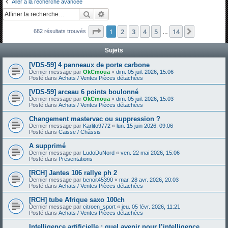
Aller à la recherche avancée
h
Rechercher
Recherche avancée
e
Page
1
sur
14
1
2
3
4
5
14
Suivante
682 résultats trouvés
r
…
c
Sujets
h
[VDS-59] 4 panneaux de porte carbone
e
Dernier message par
OkCmoua
«
dim. 05 juil. 2026, 15:06
Posté dans
Achats / Ventes Pièces détachées
r
[VDS-59] arceau 6 points boulonné
Dernier message par
OkCmoua
«
dim. 05 juil. 2026, 15:03
Posté dans
Achats / Ventes Pièces détachées
Changement mastervac ou suppression ?
Dernier message par
Karlito9772
«
lun. 15 juin 2026, 09:06
Posté dans
Caisse / Châssis
A supprimé
Dernier message par
LudoDuNord
«
ven. 22 mai 2026, 15:06
Posté dans
Présentations
[RCH] Jantes 106 rallye ph 2
Dernier message par
benoit45390
«
mar. 28 avr. 2026, 20:03
Posté dans
Achats / Ventes Pièces détachées
[RCH] tube Afrique saxo 100ch
Dernier message par
citroen_sport
«
jeu. 05 févr. 2026, 11:21
Posté dans
Achats / Ventes Pièces détachées
Intelligence artificielle : quel avenir pour l’intelligence