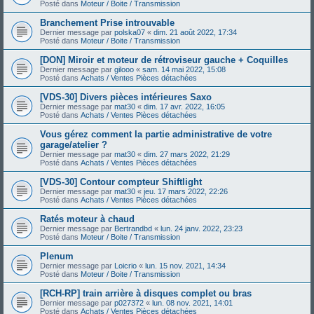
Posté dans
Moteur / Boite / Transmission
Branchement Prise introuvable
Dernier message par
polska07
«
dim. 21 août 2022, 17:34
Posté dans
Moteur / Boite / Transmission
[DON] Miroir et moteur de rétroviseur gauche + Coquilles
Dernier message par
gilooo
«
sam. 14 mai 2022, 15:08
Posté dans
Achats / Ventes Pièces détachées
[VDS-30] Divers pièces intérieures Saxo
Dernier message par
mat30
«
dim. 17 avr. 2022, 16:05
Posté dans
Achats / Ventes Pièces détachées
Vous gérez comment la partie administrative de votre
garage/atelier ?
Dernier message par
mat30
«
dim. 27 mars 2022, 21:29
Posté dans
Achats / Ventes Pièces détachées
[VDS-30] Contour compteur Shiftlight
Dernier message par
mat30
«
jeu. 17 mars 2022, 22:26
Posté dans
Achats / Ventes Pièces détachées
Ratés moteur à chaud
Dernier message par
Bertrandbd
«
lun. 24 janv. 2022, 23:23
Posté dans
Moteur / Boite / Transmission
Plenum
Dernier message par
Loicrio
«
lun. 15 nov. 2021, 14:34
Posté dans
Moteur / Boite / Transmission
[RCH-RP] train arrière à disques complet ou bras
Dernier message par
p027372
«
lun. 08 nov. 2021, 14:01
Posté dans
Achats / Ventes Pièces détachées