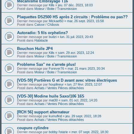
Mécanisme Embrayage T16
Dernier message par
Kills
«
jeu. 07 déc. 2023, 18:03
Posté dans
Moteur / Boite / Transmission
Plaquettes DS2500 HS après 2 circuits : Problème ou pas??
Dernier message par
Mickael50
«
mar. 26 sept. 2023, 15:58
Posté dans
Caisse / Châssis
Autoradio: 5 fils orphelins?
Dernier message par
budzi
«
lun. 31 juil. 2023, 20:43
Posté dans
Habitacle
Bouchon Huile JP4
Dernier message par
Kills
«
sam. 29 avr. 2023, 12:24
Posté dans
Moteur / Boite / Transmission
Probleme Sax" ne s'arrete plus!
Dernier message par
Forever76
«
mar. 21 mars 2023, 20:34
Posté dans
Moteur / Boite / Transmission
[VDS-59] Portières G et D avant avec vitres électriques
Dernier message par
houplineur
«
lun. 27 févr. 2023, 12:07
Posté dans
Achats / Ventes Pièces détachées
[VDS-30] Modine huile Saxo/106 16S
Dernier message par
mat30
«
sam. 01 oct. 2022, 14:20
Posté dans
Achats / Ventes Pièces détachées
[RCH 56] support alternateur
Dernier message par
kumufkid
«
jeu. 29 sept. 2022, 18:28
Posté dans
Achats / Ventes Pièces détachées
coupure cylindre
Dernier message par
bobby l'otarie
«
mer. 07 sept. 2022, 18:30