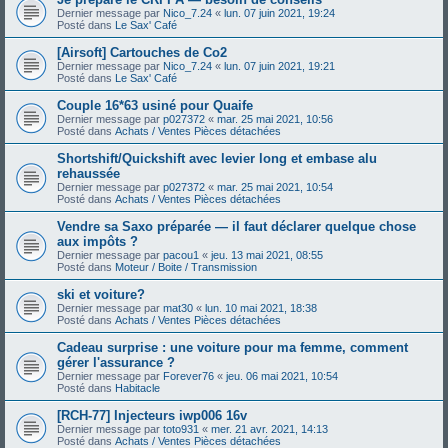
Dernier message par
Nico_7.24
«
lun. 07 juin 2021, 19:24
Posté dans
Le Sax' Café
[Airsoft] Cartouches de Co2
Dernier message par
Nico_7.24
«
lun. 07 juin 2021, 19:21
Posté dans
Le Sax' Café
Couple 16*63 usiné pour Quaife
Dernier message par
p027372
«
mar. 25 mai 2021, 10:56
Posté dans
Achats / Ventes Pièces détachées
Shortshift/Quickshift avec levier long et embase alu
rehaussée
Dernier message par
p027372
«
mar. 25 mai 2021, 10:54
Posté dans
Achats / Ventes Pièces détachées
Vendre sa Saxo préparée — il faut déclarer quelque chose
aux impôts ?
Dernier message par
pacou1
«
jeu. 13 mai 2021, 08:55
Posté dans
Moteur / Boite / Transmission
ski et voiture?
Dernier message par
mat30
«
lun. 10 mai 2021, 18:38
Posté dans
Achats / Ventes Pièces détachées
Cadeau surprise : une voiture pour ma femme, comment
gérer l'assurance ?
Dernier message par
Forever76
«
jeu. 06 mai 2021, 10:54
Posté dans
Habitacle
[RCH-77] Injecteurs iwp006 16v
Dernier message par
toto931
«
mer. 21 avr. 2021, 14:13
Posté dans
Achats / Ventes Pièces détachées