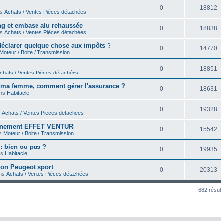
0
18812
ns
Achats / Ventes Pièces détachées
ong et embase alu rehaussée
0
18838
ns
Achats / Ventes Pièces détachées
déclarer quelque chose aux impôts ?
0
14770
Moteur / Boite / Transmission
0
18851
chats / Ventes Pièces détachées
r ma femme, comment gérer l'assurance ?
0
18631
ans
Habitacle
0
19328
s
Achats / Ventes Pièces détachées
onnement EFFET VENTURI
0
15542
ns
Moteur / Boite / Transmission
 : bien ou pas ?
0
19935
ns
Habitacle
on Peugeot sport
0
20313
ans
Achats / Ventes Pièces détachées
682 résul