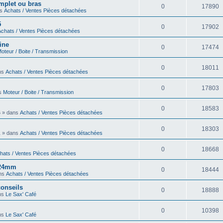
omplet ou bras
0
17890
ns
Achats / Ventes Pièces détachées
5
0
17902
Achats / Ventes Pièces détachées
ine
0
17474
oteur / Boite / Transmission
0
18011
ans
Achats / Ventes Pièces détachées
0
17803
ns
Moteur / Boite / Transmission
0
18583
6 » dans
Achats / Ventes Pièces détachées
0
18303
1 » dans
Achats / Ventes Pièces détachées
0
18668
hats / Ventes Pièces détachées
6 24mm
0
18444
ans
Achats / Ventes Pièces détachées
onseils
0
18888
ans
Le Sax' Café
0
10398
ans
Le Sax' Café