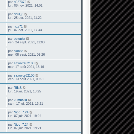
par
p027372
lun. 08 nov. 2021, 14:01
par
doul_8
lun. 25 oct. 2021, 11:22
par
noz71
jeu. 07 oct. 2021, 17:44
par
petoulet
ven. 24 sept. 2021, 11:03
par
nico65
mer. 08 sept. 2021, 09:26
par
saxovts62100
mar. 17 août 2021, 16:16
par
saxovts62100
ven. 13 août 2021, 09:51
par
RINS
lun. 19 juil. 2021, 13:25
par
kumufkid
sam. 17 juil. 2021, 13:21
par
Nico_7.24
lun. 07 juin 2021, 19:24
par
Nico_7.24
lun. 07 juin 2021, 19:21