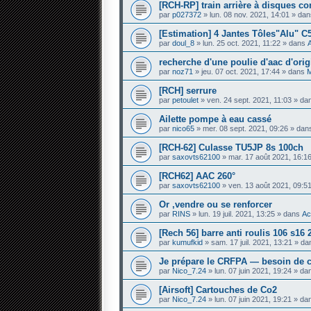
[RCH-RP] train arrière à disques c
par
p027372
» lun. 08 nov. 2021, 14:01 » da
[Estimation] 4 Jantes Tôles"Alu" C
par
doul_8
» lun. 25 oct. 2021, 11:22 » dans
recherche d'une poulie d'aac d'orig
par
noz71
» jeu. 07 oct. 2021, 17:44 » dans
M
[RCH] serrure
par
petoulet
» ven. 24 sept. 2021, 11:03 » d
Ailette pompe à eau cassé
par
nico65
» mer. 08 sept. 2021, 09:26 » da
[RCH-62] Culasse TU5JP 8s 100ch
par
saxovts62100
» mar. 17 août 2021, 16:1
[RCH62] AAC 260°
par
saxovts62100
» ven. 13 août 2021, 09:5
Or ,vendre ou se renforcer
par
RINS
» lun. 19 juil. 2021, 13:25 » dans
Ac
[Rech 56] barre anti roulis 106 s1
par
kumufkid
» sam. 17 juil. 2021, 13:21 » d
Je prépare le CRFPA — besoin de c
par
Nico_7.24
» lun. 07 juin 2021, 19:24 » d
[Airsoft] Cartouches de Co2
par
Nico_7.24
» lun. 07 juin 2021, 19:21 » d