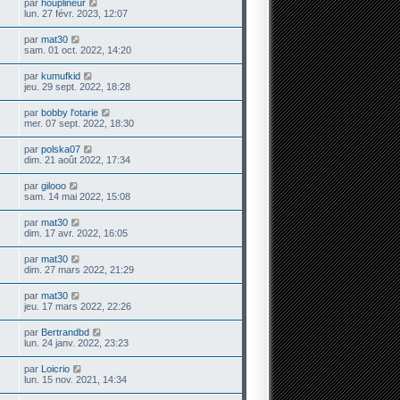
par
houplineur
lun. 27 févr. 2023, 12:07
par
mat30
sam. 01 oct. 2022, 14:20
par
kumufkid
jeu. 29 sept. 2022, 18:28
par
bobby l'otarie
mer. 07 sept. 2022, 18:30
par
polska07
dim. 21 août 2022, 17:34
par
gilooo
sam. 14 mai 2022, 15:08
par
mat30
dim. 17 avr. 2022, 16:05
par
mat30
dim. 27 mars 2022, 21:29
par
mat30
jeu. 17 mars 2022, 22:26
par
Bertrandbd
lun. 24 janv. 2022, 23:23
par
Loicrio
lun. 15 nov. 2021, 14:34