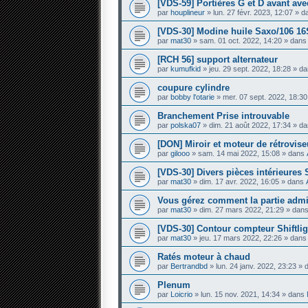
[VDS-59] Portières G et D avant avec
par
houplineur
» lun. 27 févr. 2023, 12:07 » 
[VDS-30] Modine huile Saxo/106 16
par
mat30
» sam. 01 oct. 2022, 14:20 » dan
[RCH 56] support alternateur
par
kumufkid
» jeu. 29 sept. 2022, 18:28 » d
coupure cylindre
par
bobby l'otarie
» mer. 07 sept. 2022, 18:3
Branchement Prise introuvable
par
polska07
» dim. 21 août 2022, 17:34 » d
[DON] Miroir et moteur de rétrovis
par
gilooo
» sam. 14 mai 2022, 15:08 » dans
[VDS-30] Divers pièces intérieures
par
mat30
» dim. 17 avr. 2022, 16:05 » dans
Vous gérez comment la partie admini
par
mat30
» dim. 27 mars 2022, 21:29 » dan
[VDS-30] Contour compteur Shiftlig
par
mat30
» jeu. 17 mars 2022, 22:26 » dan
Ratés moteur à chaud
par
Bertrandbd
» lun. 24 janv. 2022, 23:23 »
Plenum
par
Loicrio
» lun. 15 nov. 2021, 14:34 » dans