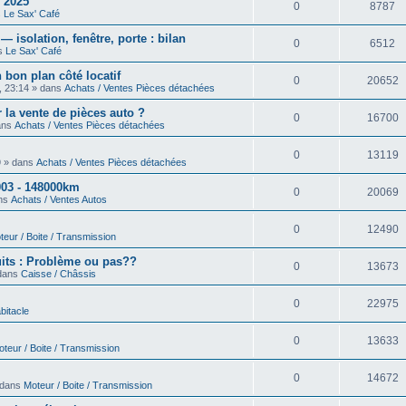
 2025
0
8787
s
Le Sax' Café
isolation, fenêtre, porte : bilan
0
6512
ns
Le Sax' Café
 bon plan côté locatif
0
20652
, 23:14 » dans
Achats / Ventes Pièces détachées
 la vente de pièces auto ?
0
16700
dans
Achats / Ventes Pièces détachées
0
13119
9 » dans
Achats / Ventes Pièces détachées
03 - 148000km
0
20069
ans
Achats / Ventes Autos
0
12490
teur / Boite / Transmission
uits : Problème ou pas??
0
13673
 dans
Caisse / Châssis
0
22975
bitacle
0
13633
teur / Boite / Transmission
0
14672
 dans
Moteur / Boite / Transmission