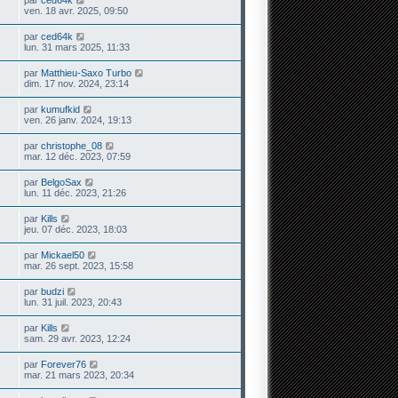
ven. 18 avr. 2025, 09:50
par
ced64k
lun. 31 mars 2025, 11:33
par
Matthieu-Saxo Turbo
dim. 17 nov. 2024, 23:14
par
kumufkid
ven. 26 janv. 2024, 19:13
par
christophe_08
mar. 12 déc. 2023, 07:59
par
BelgoSax
lun. 11 déc. 2023, 21:26
par
Kills
jeu. 07 déc. 2023, 18:03
par
Mickael50
mar. 26 sept. 2023, 15:58
par
budzi
lun. 31 juil. 2023, 20:43
par
Kills
sam. 29 avr. 2023, 12:24
par
Forever76
mar. 21 mars 2023, 20:34