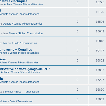
 vitres électriques
0
15795
dans
Achats / Ventes Pièces détachées
S
0
16120
s
Achats / Ventes Pièces détachées
0
15526
ans
Achats / Ventes Pièces détachées
0
15643
0 » dans
Moteur / Boite / Transmission
0
15818
ans
Moteur / Boite / Transmission
eur gauche + Coquilles
0
60487
Achats / Ventes Pièces détachées
 Saxo
0
16862
Achats / Ventes Pièces détachées
strative de votre garage/atelier ?
0
17067
s
Achats / Ventes Pièces détachées
ht
0
17227
s
Achats / Ventes Pièces détachées
0
16860
 dans
Moteur / Boite / Transmission
0
17063
Moteur / Boite / Transmission