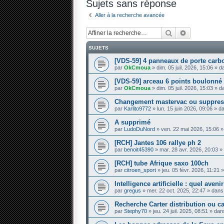
Sujets sans réponse
Aller à la recherche avancée
Rechercher
Recherche 
SUJETS
[VDS-59] 4 panneaux de porte carb
par
OkCmoua
» dim. 05 juil. 2026, 15:06 » 
[VDS-59] arceau 6 points boulonné
par
OkCmoua
» dim. 05 juil. 2026, 15:03 » 
Changement mastervac ou suppres
par
Karlito9772
» lun. 15 juin 2026, 09:06 » 
A supprimé
par
LudoDuNord
» ven. 22 mai 2026, 15:06 
[RCH] Jantes 106 rallye ph 2
par
benoit45390
» mar. 28 avr. 2026, 20:03 
[RCH] tube Afrique saxo 100ch
par
citroen_sport
» jeu. 05 févr. 2026, 11:21
Intelligence artificielle : quel aven
par
gregus
» mer. 22 oct. 2025, 22:47 » dan
Recherche Carter distribution ou 
par
Stephy70
» jeu. 24 juil. 2025, 08:51 » da