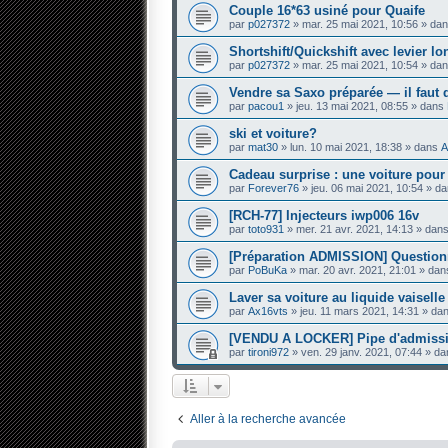
Couple 16*63 usiné pour Quaife
par
p027372
» mar. 25 mai 2021, 10:56 » da
Shortshift/Quickshift avec levier l
par
p027372
» mar. 25 mai 2021, 10:54 » da
Vendre sa Saxo préparée — il faut 
par
pacou1
» jeu. 13 mai 2021, 08:55 » dans
ski et voiture?
par
mat30
» lun. 10 mai 2021, 18:38 » dans
A
Cadeau surprise : une voiture pou
par
Forever76
» jeu. 06 mai 2021, 10:54 » d
[RCH-77] Injecteurs iwp006 16v
par
toto931
» mer. 21 avr. 2021, 14:13 » dan
[Préparation ADMISSION] Questi
par
PoBuKa
» mar. 20 avr. 2021, 21:01 » da
Laver sa voiture au liquide vaiselle
par
Ax16vts
» jeu. 11 mars 2021, 14:31 » da
[VENDU A LOCKER] Pipe d'admissi
par
tironi972
» ven. 29 janv. 2021, 07:44 » d
Aller à la recherche avancée