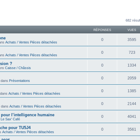
avancée
682 résul
RÉPONSES
VUES
one
0
3595
dans
Achats / Ventes Pièces détachées
0
723
dans
Achats / Ventes Pièces détachées
sion ?
0
1334
dans
Caisse / Châssis
0
2059
» dans
Présentations
0
1385
» dans
Achats / Ventes Pièces détachées
0
2144
 » dans
Achats / Ventes Pièces détachées
ir pour l’intelligence humaine
0
4041
s
Le Sax' Café
cache pour TU5J4
0
3561
ns
Achats / Ventes Pièces détachées