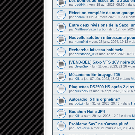
Les bonnes adresses de la Saxo en
par
ced64k
» ven. 18 avr. 2025, 09:50 » dan
Réfection complète de mon garage — 
par
ced64k
» lun. 31 mars 2025, 11:33 » da
Entre deux révisions de la Saxo, un
par
Matthieu-Saxo Turbo
» dim. 17 nov. 2024
Nouvelle solution intéressante pour
par
kumufkid
» ven. 26 janv. 2024, 19:13 » 
Recherche faisceau habitacle
par
christophe_08
» mar. 12 déc. 2023, 07:5
[VEND-BEL] Saxo VTS 16V noire 20
par
BelgoSax
» lun. 11 déc. 2023, 21:26 » d
Mécanisme Embrayage T16
par
Kills
» jeu. 07 déc. 2023, 18:03 » dans
Mo
Plaquettes DS2500 HS après 2 circ
par
Mickael50
» mar. 26 sept. 2023, 15:58 »
Autoradio: 5 fils orphelins?
par
budzi
» lun. 31 juil. 2023, 20:43 » dans
Ha
Bouchon Huile JP4
par
Kills
» sam. 29 avr. 2023, 12:24 » dans
Mo
Probleme Sax" ne s'arrete plus!
par
Forever76
» mar. 21 mars 2023, 20:34 »