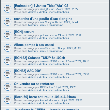
[Estimation] 4 Jantes Tôles"Alu" C5
Dernier message par
doul_8
«
lun. 25 oct. 2021, 11:22
Posté dans
Achats / Ventes Pièces détachées
recherche d'une poulie d'aac d'origine
Dernier message par
noz71
«
jeu. 07 oct. 2021, 17:44
Posté dans
Moteur / Boite / Transmission
[RCH] serrure
Dernier message par
petoulet
«
ven. 24 sept. 2021, 11:03
Posté dans
Achats / Ventes Pièces détachées
Ailette pompe à eau cassé
Dernier message par
nico65
«
mer. 08 sept. 2021, 09:26
Posté dans
Moteur / Boite / Transmission
[RCH-62] Culasse TU5JP 8s 100ch
Dernier message par
saxovts62100
«
mar. 17 août 2021, 16:16
Posté dans
Achats / Ventes Pièces détachées
[RCH62] AAC 260°
Dernier message par
saxovts62100
«
ven. 13 août 2021, 09:51
Posté dans
Achats / Ventes Pièces détachées
Or ,vendre ou se renforcer
Dernier message par
RINS
«
lun. 19 juil. 2021, 13:25
Posté dans
Achats / Ventes Pièces détachées
[Rech 56] barre anti roulis 106 s16 24mm
Dernier message par
kumufkid
«
sam. 17 juil. 2021, 13:21
Posté dans
Achats / Ventes Pièces détachées
Je prépare le CRFPA — besoin de conseils