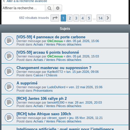
Aller à la recherche avancée
h
Rechercher
Recherche avancée
e
Page
1
sur
14
1
2
3
4
5
14
Suivante
682 résultats trouvés
r
…
c
Sujets
h
[VDS-59] 4 panneaux de porte carbone
e
Dernier message par
OkCmoua
«
dim. 05 juil. 2026, 15:06
Posté dans
Achats / Ventes Pièces détachées
r
[VDS-59] arceau 6 points boulonné
Dernier message par
OkCmoua
«
dim. 05 juil. 2026, 15:03
Posté dans
Achats / Ventes Pièces détachées
Changement mastervac ou suppression ?
Dernier message par
Karlito9772
«
lun. 15 juin 2026, 09:06
Posté dans
Caisse / Châssis
A supprimé
Dernier message par
LudoDuNord
«
ven. 22 mai 2026, 15:06
Posté dans
Présentations
[RCH] Jantes 106 rallye ph 2
Dernier message par
benoit45390
«
mar. 28 avr. 2026, 20:03
Posté dans
Achats / Ventes Pièces détachées
[RCH] tube Afrique saxo 100ch
Dernier message par
citroen_sport
«
jeu. 05 févr. 2026, 11:21
Posté dans
Achats / Ventes Pièces détachées
Intelligence artificielle : quel avenir pour l’intelligence