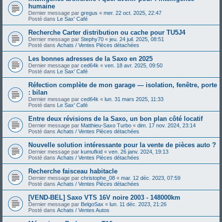
humaine
Dernier message par
gregus
«
mer. 22 oct. 2025, 22:47
Posté dans
Le Sax' Café
Recherche Carter distribution ou cache pour TU5J4
Dernier message par
Stephy70
«
jeu. 24 juil. 2025, 08:51
Posté dans
Achats / Ventes Pièces détachées
Les bonnes adresses de la Saxo en 2025
Dernier message par
ced64k
«
ven. 18 avr. 2025, 09:50
Posté dans
Le Sax' Café
Réfection complète de mon garage — isolation, fenêtre, porte
: bilan
Dernier message par
ced64k
«
lun. 31 mars 2025, 11:33
Posté dans
Le Sax' Café
Entre deux révisions de la Saxo, un bon plan côté locatif
Dernier message par
Matthieu-Saxo Turbo
«
dim. 17 nov. 2024, 23:14
Posté dans
Achats / Ventes Pièces détachées
Nouvelle solution intéressante pour la vente de pièces auto ?
Dernier message par
kumufkid
«
ven. 26 janv. 2024, 19:13
Posté dans
Achats / Ventes Pièces détachées
Recherche faisceau habitacle
Dernier message par
christophe_08
«
mar. 12 déc. 2023, 07:59
Posté dans
Achats / Ventes Pièces détachées
[VEND-BEL] Saxo VTS 16V noire 2003 - 148000km
Dernier message par
BelgoSax
«
lun. 11 déc. 2023, 21:26
Posté dans
Achats / Ventes Autos