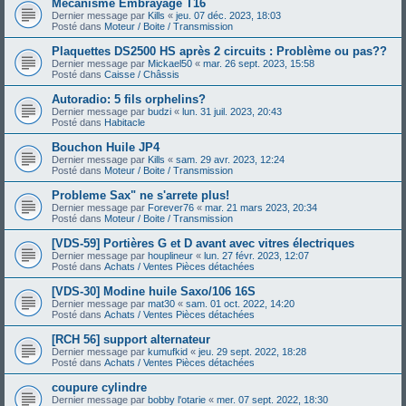
Mécanisme Embrayage T16
Dernier message par
Kills
«
jeu. 07 déc. 2023, 18:03
Posté dans
Moteur / Boite / Transmission
Plaquettes DS2500 HS après 2 circuits : Problème ou pas??
Dernier message par
Mickael50
«
mar. 26 sept. 2023, 15:58
Posté dans
Caisse / Châssis
Autoradio: 5 fils orphelins?
Dernier message par
budzi
«
lun. 31 juil. 2023, 20:43
Posté dans
Habitacle
Bouchon Huile JP4
Dernier message par
Kills
«
sam. 29 avr. 2023, 12:24
Posté dans
Moteur / Boite / Transmission
Probleme Sax" ne s'arrete plus!
Dernier message par
Forever76
«
mar. 21 mars 2023, 20:34
Posté dans
Moteur / Boite / Transmission
[VDS-59] Portières G et D avant avec vitres électriques
Dernier message par
houplineur
«
lun. 27 févr. 2023, 12:07
Posté dans
Achats / Ventes Pièces détachées
[VDS-30] Modine huile Saxo/106 16S
Dernier message par
mat30
«
sam. 01 oct. 2022, 14:20
Posté dans
Achats / Ventes Pièces détachées
[RCH 56] support alternateur
Dernier message par
kumufkid
«
jeu. 29 sept. 2022, 18:28
Posté dans
Achats / Ventes Pièces détachées
coupure cylindre
Dernier message par
bobby l'otarie
«
mer. 07 sept. 2022, 18:30