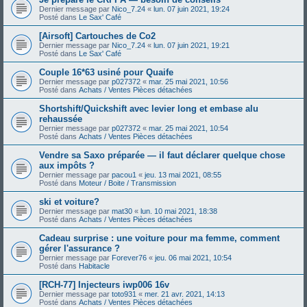
Dernier message par
Nico_7.24
«
lun. 07 juin 2021, 19:24
Posté dans
Le Sax' Café
[Airsoft] Cartouches de Co2
Dernier message par
Nico_7.24
«
lun. 07 juin 2021, 19:21
Posté dans
Le Sax' Café
Couple 16*63 usiné pour Quaife
Dernier message par
p027372
«
mar. 25 mai 2021, 10:56
Posté dans
Achats / Ventes Pièces détachées
Shortshift/Quickshift avec levier long et embase alu
rehaussée
Dernier message par
p027372
«
mar. 25 mai 2021, 10:54
Posté dans
Achats / Ventes Pièces détachées
Vendre sa Saxo préparée — il faut déclarer quelque chose
aux impôts ?
Dernier message par
pacou1
«
jeu. 13 mai 2021, 08:55
Posté dans
Moteur / Boite / Transmission
ski et voiture?
Dernier message par
mat30
«
lun. 10 mai 2021, 18:38
Posté dans
Achats / Ventes Pièces détachées
Cadeau surprise : une voiture pour ma femme, comment
gérer l'assurance ?
Dernier message par
Forever76
«
jeu. 06 mai 2021, 10:54
Posté dans
Habitacle
[RCH-77] Injecteurs iwp006 16v
Dernier message par
toto931
«
mer. 21 avr. 2021, 14:13
Posté dans
Achats / Ventes Pièces détachées