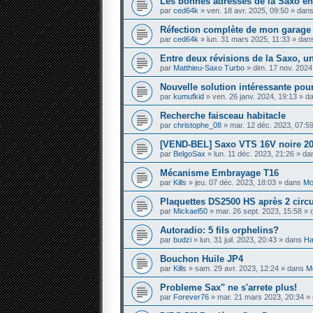
Les bonnes adresses de la Saxo en
par
ced64k
» ven. 18 avr. 2025, 09:50 » dan
Réfection complète de mon garage — 
par
ced64k
» lun. 31 mars 2025, 11:33 » da
Entre deux révisions de la Saxo, un
par
Matthieu-Saxo Turbo
» dim. 17 nov. 2024
Nouvelle solution intéressante pour
par
kumufkid
» ven. 26 janv. 2024, 19:13 » 
Recherche faisceau habitacle
par
christophe_08
» mar. 12 déc. 2023, 07:5
[VEND-BEL] Saxo VTS 16V noire 20
par
BelgoSax
» lun. 11 déc. 2023, 21:26 » d
Mécanisme Embrayage T16
par
Kills
» jeu. 07 déc. 2023, 18:03 » dans
Mo
Plaquettes DS2500 HS après 2 circ
par
Mickael50
» mar. 26 sept. 2023, 15:58 »
Autoradio: 5 fils orphelins?
par
budzi
» lun. 31 juil. 2023, 20:43 » dans
Ha
Bouchon Huile JP4
par
Kills
» sam. 29 avr. 2023, 12:24 » dans
Mo
Probleme Sax" ne s'arrete plus!
par
Forever76
» mar. 21 mars 2023, 20:34 »