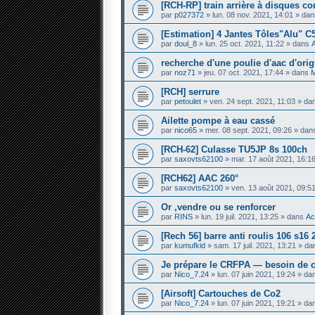
[RCH-RP] train arrière à disques c
par
p027372
» lun. 08 nov. 2021, 14:01 » da
[Estimation] 4 Jantes Tôles"Alu" C
par
doul_8
» lun. 25 oct. 2021, 11:22 » dans
recherche d'une poulie d'aac d'orig
par
noz71
» jeu. 07 oct. 2021, 17:44 » dans
M
[RCH] serrure
par
petoulet
» ven. 24 sept. 2021, 11:03 » d
Ailette pompe à eau cassé
par
nico65
» mer. 08 sept. 2021, 09:26 » da
[RCH-62] Culasse TU5JP 8s 100ch
par
saxovts62100
» mar. 17 août 2021, 16:1
[RCH62] AAC 260°
par
saxovts62100
» ven. 13 août 2021, 09:5
Or ,vendre ou se renforcer
par
RINS
» lun. 19 juil. 2021, 13:25 » dans
Ac
[Rech 56] barre anti roulis 106 s1
par
kumufkid
» sam. 17 juil. 2021, 13:21 » d
Je prépare le CRFPA — besoin de c
par
Nico_7.24
» lun. 07 juin 2021, 19:24 » d
[Airsoft] Cartouches de Co2
par
Nico_7.24
» lun. 07 juin 2021, 19:21 » d