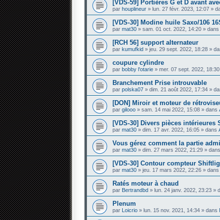
[VDS-59] Portières G et D avant avec
par
houplineur
» lun. 27 févr. 2023, 12:07 » 
[VDS-30] Modine huile Saxo/106 16
par
mat30
» sam. 01 oct. 2022, 14:20 » dan
[RCH 56] support alternateur
par
kumufkid
» jeu. 29 sept. 2022, 18:28 » d
coupure cylindre
par
bobby l'otarie
» mer. 07 sept. 2022, 18:3
Branchement Prise introuvable
par
polska07
» dim. 21 août 2022, 17:34 » d
[DON] Miroir et moteur de rétrovis
par
gilooo
» sam. 14 mai 2022, 15:08 » dans
[VDS-30] Divers pièces intérieures
par
mat30
» dim. 17 avr. 2022, 16:05 » dans
Vous gérez comment la partie admini
par
mat30
» dim. 27 mars 2022, 21:29 » dan
[VDS-30] Contour compteur Shiftlig
par
mat30
» jeu. 17 mars 2022, 22:26 » dan
Ratés moteur à chaud
par
Bertrandbd
» lun. 24 janv. 2022, 23:23 »
Plenum
par
Loicrio
» lun. 15 nov. 2021, 14:34 » dans