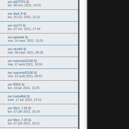
par
p027372
lun. 08 nov. 2021, 14:01
par
doul_8
lun. 25 oct. 2021, 11:22
par
noz71
jeu. 07 oct. 2021, 17:44
par
petoulet
ven. 24 sept. 2021, 11:03
par
nico65
mer. 08 sept. 2021, 09:26
par
saxovts62100
mar. 17 août 2021, 16:16
par
saxovts62100
ven. 13 août 2021, 09:51
par
RINS
lun. 19 juil. 2021, 13:25
par
kumufkid
sam. 17 juil. 2021, 13:21
par
Nico_7.24
lun. 07 juin 2021, 19:24
par
Nico_7.24
lun. 07 juin 2021, 19:21