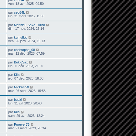
ven. 18 avr. 2025, 09:50
par
ced64k
lun. 31 mars 2025, 11:33
par
Matthieu-Saxo Turbo
dim. 17 nov. 2024, 23:14
par
kumufkid
ven. 26 janv. 2024, 19:13
par
christophe_08
mar. 12 déc. 2023, 07:59
par
BelgoSax
lun. 11 déc. 2023, 21:26
par
Kills
jeu. 07 déc. 2023, 18:03
par
Mickael50
mar. 26 sept. 2023, 15:58
par
budzi
lun. 31 juil. 2023, 20:43
par
Kills
sam. 29 avr. 2023, 12:24
par
Forever76
mar. 21 mars 2023, 20:34