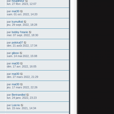
par
houplineur
lun. 27 févr. 2023, 12:07
par
mat30
sam. 01 oct. 2022, 14:20
par
kumufkid
jeu. 29 sept. 2022, 18:28
par
bobby l'otarie
mer. 07 sept. 2022, 18:30
par
polska07
dim. 21 août 2022, 17:34
par
gilooo
sam. 14 mai 2022, 15:08
par
mat30
dim. 17 avr. 2022, 16:05
par
mat30
dim. 27 mars 2022, 21:29
par
mat30
jeu. 17 mars 2022, 22:26
par
Bertrandbd
lun. 24 janv. 2022, 23:23
par
Loicrio
lun. 15 nov. 2021, 14:34