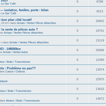
 2025
0
8788
s
Le Sax' Café
isolation, fenêtre, porte : bilan
0
6513
ns
Le Sax' Café
 bon plan côté locatif
0
20652
, 23:14 » dans
Achats / Ventes Pièces détachées
 la vente de pièces auto ?
0
16701
dans
Achats / Ventes Pièces détachées
0
13119
9 » dans
Achats / Ventes Pièces détachées
03 - 148000km
0
20069
ans
Achats / Ventes Autos
0
12490
teur / Boite / Transmission
uits : Problème ou pas??
0
13674
 dans
Caisse / Châssis
0
22975
bitacle
0
13633
teur / Boite / Transmission
0
14672
 dans
Moteur / Boite / Transmission