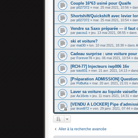
Couple 16*63 usiné pour Quaife
par
p027372
» mar. 25 mai 2021, 10:56 » da
Shortshift/Quickshift avec levier l
par
p027372
» mar. 25 mai 2021, 10:54 » da
Vendre sa Saxo préparée — il faut 
par
pacou1
» jeu. 13 mai 2021, 08:55 » dans
ski et voiture?
par
mat30
» lun. 10 mai 2021, 18:38 » dans
A
Cadeau surprise : une voiture pou
par
Forever76
» jeu. 06 mai 2021, 10:54 » d
[RCH-77] Injecteurs iwp006 16v
par
toto931
» mer. 21 avr. 2021, 14:13 » dan
[Préparation ADMISSION] Questi
par
PoBuKa
» mar. 20 avr. 2021, 21:01 » da
Laver sa voiture au liquide vaiselle
par
Ax16vts
» jeu. 11 mars 2021, 14:31 » da
[VENDU A LOCKER] Pipe d'admissi
par
tironi972
» ven. 29 janv. 2021, 07:44 » d
Aller à la recherche avancée