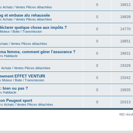
0
18812
ns
Achats / Ventes Pièces détachées
ong et embase alu rehaussée
0
18839
ns
Achats / Ventes Pièces détachées
déclarer quelque chose aux impôts ?
0
14770
Moteur / Boite / Transmission
0
18851
chats / Ventes Pièces détachées
r ma femme, comment gérer l'assurance ?
0
18631
ans
Habitacle
0
19328
s
Achats / Ventes Pièces détachées
onnement EFFET VENTURI
0
15542
ns
Moteur / Boite / Transmission
 : bien ou pas ?
0
19935
ns
Habitacle
on Peugeot sport
0
20313
ans
Achats / Ventes Pièces détachées
682 résul