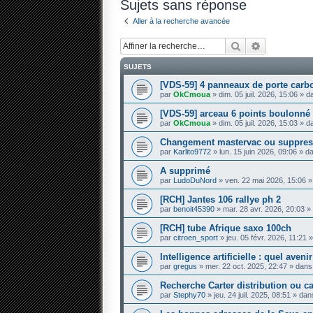
Sujets sans réponse
Aller à la recherche avancée
Rechercher
Recherche 
SUJETS
[VDS-59] 4 panneaux de porte carb
par
OkCmoua
» dim. 05 juil. 2026, 15:06 » 
[VDS-59] arceau 6 points boulonné
par
OkCmoua
» dim. 05 juil. 2026, 15:03 » 
Changement mastervac ou suppres
par
Karlito9772
» lun. 15 juin 2026, 09:06 » 
A supprimé
par
LudoDuNord
» ven. 22 mai 2026, 15:06 
[RCH] Jantes 106 rallye ph 2
par
benoit45390
» mar. 28 avr. 2026, 20:03 
[RCH] tube Afrique saxo 100ch
par
citroen_sport
» jeu. 05 févr. 2026, 11:21
Intelligence artificielle : quel aven
par
gregus
» mer. 22 oct. 2025, 22:47 » dan
Recherche Carter distribution ou 
par
Stephy70
» jeu. 24 juil. 2025, 08:51 » da