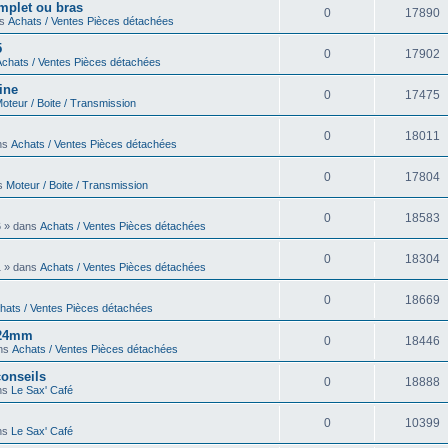
omplet ou bras
0
17890
ns
Achats / Ventes Pièces détachées
5
0
17902
Achats / Ventes Pièces détachées
ine
0
17475
oteur / Boite / Transmission
0
18011
ans
Achats / Ventes Pièces détachées
0
17804
ns
Moteur / Boite / Transmission
0
18583
6 » dans
Achats / Ventes Pièces détachées
0
18304
1 » dans
Achats / Ventes Pièces détachées
0
18669
hats / Ventes Pièces détachées
6 24mm
0
18446
ans
Achats / Ventes Pièces détachées
onseils
0
18888
ans
Le Sax' Café
0
10399
ans
Le Sax' Café