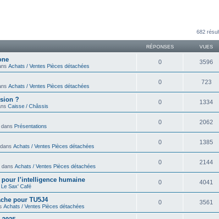
avancée
682 résul
RÉPONSES
VUES
one
0
3596
dans
Achats / Ventes Pièces détachées
0
723
dans
Achats / Ventes Pièces détachées
sion ?
0
1334
dans
Caisse / Châssis
0
2062
» dans
Présentations
0
1385
» dans
Achats / Ventes Pièces détachées
0
2144
 » dans
Achats / Ventes Pièces détachées
ir pour l’intelligence humaine
0
4041
s
Le Sax' Café
cache pour TU5J4
0
3561
ns
Achats / Ventes Pièces détachées