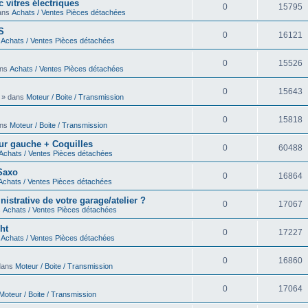
 vitres électriques
0
15795
dans
Achats / Ventes Pièces détachées
S
0
16121
s
Achats / Ventes Pièces détachées
0
15526
ans
Achats / Ventes Pièces détachées
0
15643
0 » dans
Moteur / Boite / Transmission
0
15818
ans
Moteur / Boite / Transmission
eur gauche + Coquilles
0
60488
Achats / Ventes Pièces détachées
 Saxo
0
16864
Achats / Ventes Pièces détachées
strative de votre garage/atelier ?
0
17067
s
Achats / Ventes Pièces détachées
ht
0
17227
s
Achats / Ventes Pièces détachées
0
16860
 dans
Moteur / Boite / Transmission
0
17064
Moteur / Boite / Transmission