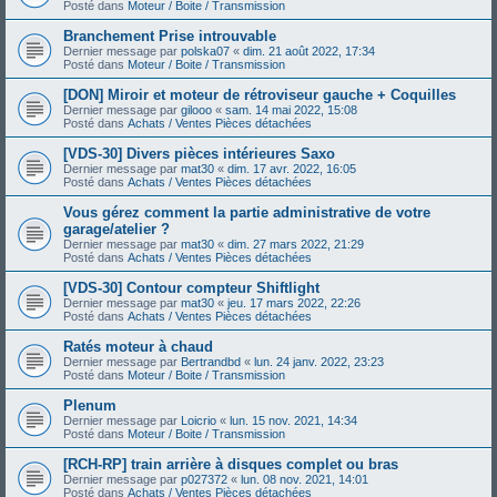
Posté dans
Moteur / Boite / Transmission
Branchement Prise introuvable
Dernier message par
polska07
«
dim. 21 août 2022, 17:34
Posté dans
Moteur / Boite / Transmission
[DON] Miroir et moteur de rétroviseur gauche + Coquilles
Dernier message par
gilooo
«
sam. 14 mai 2022, 15:08
Posté dans
Achats / Ventes Pièces détachées
[VDS-30] Divers pièces intérieures Saxo
Dernier message par
mat30
«
dim. 17 avr. 2022, 16:05
Posté dans
Achats / Ventes Pièces détachées
Vous gérez comment la partie administrative de votre
garage/atelier ?
Dernier message par
mat30
«
dim. 27 mars 2022, 21:29
Posté dans
Achats / Ventes Pièces détachées
[VDS-30] Contour compteur Shiftlight
Dernier message par
mat30
«
jeu. 17 mars 2022, 22:26
Posté dans
Achats / Ventes Pièces détachées
Ratés moteur à chaud
Dernier message par
Bertrandbd
«
lun. 24 janv. 2022, 23:23
Posté dans
Moteur / Boite / Transmission
Plenum
Dernier message par
Loicrio
«
lun. 15 nov. 2021, 14:34
Posté dans
Moteur / Boite / Transmission
[RCH-RP] train arrière à disques complet ou bras
Dernier message par
p027372
«
lun. 08 nov. 2021, 14:01
Posté dans
Achats / Ventes Pièces détachées