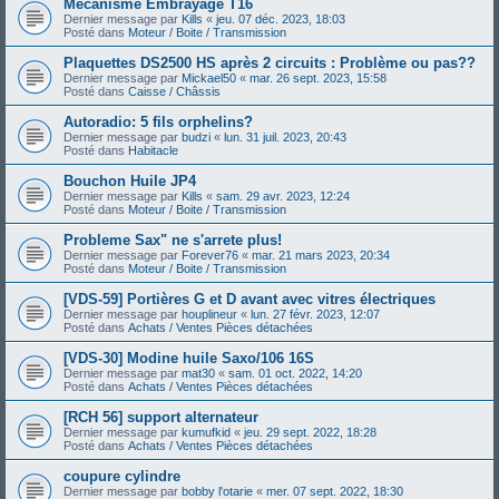
Mécanisme Embrayage T16
Dernier message par
Kills
«
jeu. 07 déc. 2023, 18:03
Posté dans
Moteur / Boite / Transmission
Plaquettes DS2500 HS après 2 circuits : Problème ou pas??
Dernier message par
Mickael50
«
mar. 26 sept. 2023, 15:58
Posté dans
Caisse / Châssis
Autoradio: 5 fils orphelins?
Dernier message par
budzi
«
lun. 31 juil. 2023, 20:43
Posté dans
Habitacle
Bouchon Huile JP4
Dernier message par
Kills
«
sam. 29 avr. 2023, 12:24
Posté dans
Moteur / Boite / Transmission
Probleme Sax" ne s'arrete plus!
Dernier message par
Forever76
«
mar. 21 mars 2023, 20:34
Posté dans
Moteur / Boite / Transmission
[VDS-59] Portières G et D avant avec vitres électriques
Dernier message par
houplineur
«
lun. 27 févr. 2023, 12:07
Posté dans
Achats / Ventes Pièces détachées
[VDS-30] Modine huile Saxo/106 16S
Dernier message par
mat30
«
sam. 01 oct. 2022, 14:20
Posté dans
Achats / Ventes Pièces détachées
[RCH 56] support alternateur
Dernier message par
kumufkid
«
jeu. 29 sept. 2022, 18:28
Posté dans
Achats / Ventes Pièces détachées
coupure cylindre
Dernier message par
bobby l'otarie
«
mer. 07 sept. 2022, 18:30