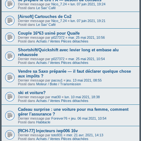
Dernier message par
Nico_7.24
«
lun. 07 juin 2021, 19:24
Posté dans
Le Sax' Café
[Airsoft] Cartouches de Co2
Dernier message par
Nico_7.24
«
lun. 07 juin 2021, 19:21
Posté dans
Le Sax' Café
Couple 16*63 usiné pour Quaife
Dernier message par
p027372
«
mar. 25 mai 2021, 10:56
Posté dans
Achats / Ventes Pièces détachées
Shortshift/Quickshift avec levier long et embase alu
rehaussée
Dernier message par
p027372
«
mar. 25 mai 2021, 10:54
Posté dans
Achats / Ventes Pièces détachées
Vendre sa Saxo préparée — il faut déclarer quelque chose
aux impôts ?
Dernier message par
pacou1
«
jeu. 13 mai 2021, 08:55
Posté dans
Moteur / Boite / Transmission
ski et voiture?
Dernier message par
mat30
«
lun. 10 mai 2021, 18:38
Posté dans
Achats / Ventes Pièces détachées
Cadeau surprise : une voiture pour ma femme, comment
gérer l'assurance ?
Dernier message par
Forever76
«
jeu. 06 mai 2021, 10:54
Posté dans
Habitacle
[RCH-77] Injecteurs iwp006 16v
Dernier message par
toto931
«
mer. 21 avr. 2021, 14:13
Posté dans
Achats / Ventes Pièces détachées