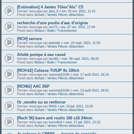
[Estimation] 4 Jantes Tôles"Alu" C5
Dernier message par
doul_8
«
lun. 25 oct. 2021, 11:22
Posté dans
Achats / Ventes Pièces détachées
recherche d'une poulie d'aac d'origine
Dernier message par
noz71
«
jeu. 07 oct. 2021, 17:44
Posté dans
Moteur / Boite / Transmission
[RCH] serrure
Dernier message par
petoulet
«
ven. 24 sept. 2021, 11:03
Posté dans
Achats / Ventes Pièces détachées
Ailette pompe à eau cassé
Dernier message par
nico65
«
mer. 08 sept. 2021, 09:26
Posté dans
Moteur / Boite / Transmission
[RCH-62] Culasse TU5JP 8s 100ch
Dernier message par
saxovts62100
«
mar. 17 août 2021, 16:16
Posté dans
Achats / Ventes Pièces détachées
[RCH62] AAC 260°
Dernier message par
saxovts62100
«
ven. 13 août 2021, 09:51
Posté dans
Achats / Ventes Pièces détachées
Or ,vendre ou se renforcer
Dernier message par
RINS
«
lun. 19 juil. 2021, 13:25
Posté dans
Achats / Ventes Pièces détachées
[Rech 56] barre anti roulis 106 s16 24mm
Dernier message par
kumufkid
«
sam. 17 juil. 2021, 13:21
Posté dans
Achats / Ventes Pièces détachées
Je prépare le CRFPA — besoin de conseils