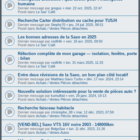
humaine
Dernier message par
gregus
«
mer. 22 oct. 2025, 22:47
Posté dans
Le Sax' Café
Recherche Carter distribution ou cache pour TU5J4
Dernier message par
Stephy70
«
jeu. 24 juil. 2025, 08:51
Posté dans
Achats / Ventes Pièces détachées
Les bonnes adresses de la Saxo en 2025
Dernier message par
ced64k
«
ven. 18 avr. 2025, 09:50
Posté dans
Le Sax' Café
Réfection complète de mon garage — isolation, fenêtre, porte
: bilan
Dernier message par
ced64k
«
lun. 31 mars 2025, 11:33
Posté dans
Le Sax' Café
Entre deux révisions de la Saxo, un bon plan côté locatif
Dernier message par
Matthieu-Saxo Turbo
«
dim. 17 nov. 2024, 23:14
Posté dans
Achats / Ventes Pièces détachées
Nouvelle solution intéressante pour la vente de pièces auto ?
Dernier message par
kumufkid
«
ven. 26 janv. 2024, 19:13
Posté dans
Achats / Ventes Pièces détachées
Recherche faisceau habitacle
Dernier message par
christophe_08
«
mar. 12 déc. 2023, 07:59
Posté dans
Achats / Ventes Pièces détachées
[VEND-BEL] Saxo VTS 16V noire 2003 - 148000km
Dernier message par
BelgoSax
«
lun. 11 déc. 2023, 21:26
Posté dans
Achats / Ventes Autos