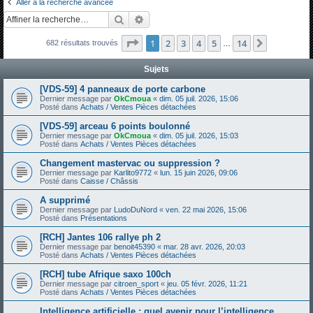
Aller à la recherche avancée
h
Rechercher
Recherche avancée
e
Page
1
sur
14
1
2
3
4
5
14
Suivante
682 résultats trouvés
r
…
c
Sujets
h
[VDS-59] 4 panneaux de porte carbone
e
Dernier message par
OkCmoua
«
dim. 05 juil. 2026, 15:06
Posté dans
Achats / Ventes Pièces détachées
r
[VDS-59] arceau 6 points boulonné
Dernier message par
OkCmoua
«
dim. 05 juil. 2026, 15:03
Posté dans
Achats / Ventes Pièces détachées
Changement mastervac ou suppression ?
Dernier message par
Karlito9772
«
lun. 15 juin 2026, 09:06
Posté dans
Caisse / Châssis
A supprimé
Dernier message par
LudoDuNord
«
ven. 22 mai 2026, 15:06
Posté dans
Présentations
[RCH] Jantes 106 rallye ph 2
Dernier message par
benoit45390
«
mar. 28 avr. 2026, 20:03
Posté dans
Achats / Ventes Pièces détachées
[RCH] tube Afrique saxo 100ch
Dernier message par
citroen_sport
«
jeu. 05 févr. 2026, 11:21
Posté dans
Achats / Ventes Pièces détachées
Intelligence artificielle : quel avenir pour l’intelligence