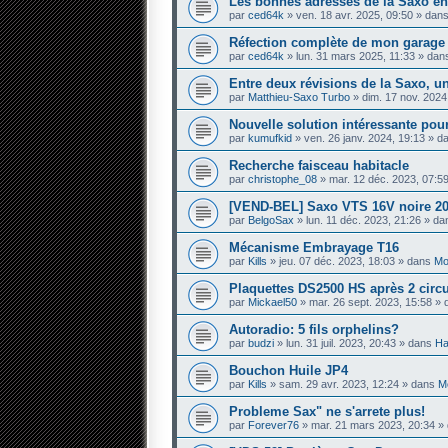
Les bonnes adresses de la Saxo en
par
ced64k
» ven. 18 avr. 2025, 09:50 » dan
Réfection complète de mon garage — 
par
ced64k
» lun. 31 mars 2025, 11:33 » da
Entre deux révisions de la Saxo, un
par
Matthieu-Saxo Turbo
» dim. 17 nov. 2024
Nouvelle solution intéressante pour
par
kumufkid
» ven. 26 janv. 2024, 19:13 » 
Recherche faisceau habitacle
par
christophe_08
» mar. 12 déc. 2023, 07:5
[VEND-BEL] Saxo VTS 16V noire 20
par
BelgoSax
» lun. 11 déc. 2023, 21:26 » d
Mécanisme Embrayage T16
par
Kills
» jeu. 07 déc. 2023, 18:03 » dans
Mo
Plaquettes DS2500 HS après 2 circ
par
Mickael50
» mar. 26 sept. 2023, 15:58 »
Autoradio: 5 fils orphelins?
par
budzi
» lun. 31 juil. 2023, 20:43 » dans
Ha
Bouchon Huile JP4
par
Kills
» sam. 29 avr. 2023, 12:24 » dans
Mo
Probleme Sax" ne s'arrete plus!
par
Forever76
» mar. 21 mars 2023, 20:34 »