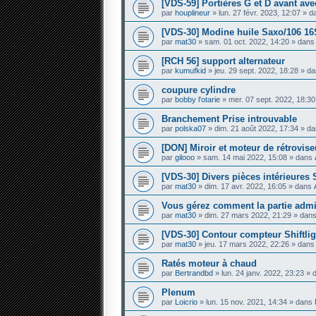
[VDS-59] Portières G et D avant avec
par
houplineur
» lun. 27 févr. 2023, 12:07 » 
[VDS-30] Modine huile Saxo/106 16
par
mat30
» sam. 01 oct. 2022, 14:20 » dan
[RCH 56] support alternateur
par
kumufkid
» jeu. 29 sept. 2022, 18:28 » d
coupure cylindre
par
bobby l'otarie
» mer. 07 sept. 2022, 18:3
Branchement Prise introuvable
par
polska07
» dim. 21 août 2022, 17:34 » d
[DON] Miroir et moteur de rétrovis
par
gilooo
» sam. 14 mai 2022, 15:08 » dans
[VDS-30] Divers pièces intérieures
par
mat30
» dim. 17 avr. 2022, 16:05 » dans
Vous gérez comment la partie admini
par
mat30
» dim. 27 mars 2022, 21:29 » dan
[VDS-30] Contour compteur Shiftlig
par
mat30
» jeu. 17 mars 2022, 22:26 » dan
Ratés moteur à chaud
par
Bertrandbd
» lun. 24 janv. 2022, 23:23 »
Plenum
par
Loicrio
» lun. 15 nov. 2021, 14:34 » dans