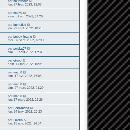
par
houplineur
lun. 27 févr. 2023, 12:07
par
mat30
sam. 01 oct. 2022, 14:20
par
kumufkid
jeu. 29 sept. 2022, 18:28
par
bobby l'otarie
mer. 07 sept. 2022, 18:30
par
polska07
dim. 21 août 2022, 17:34
par
gilooo
sam. 14 mai 2022, 15:08
par
mat30
dim. 17 avr. 2022, 16:05
par
mat30
dim. 27 mars 2022, 21:29
par
mat30
jeu. 17 mars 2022, 22:26
par
Bertrandbd
lun. 24 janv. 2022, 23:23
par
Loicrio
lun. 15 nov. 2021, 14:34