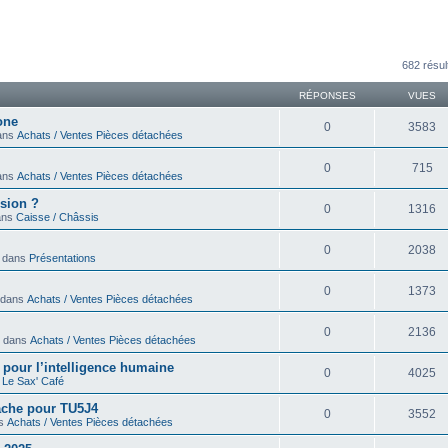
avancée
682 résul
RÉPONSES
VUES
one
0
3583
dans
Achats / Ventes Pièces détachées
0
715
dans
Achats / Ventes Pièces détachées
sion ?
0
1316
dans
Caisse / Châssis
0
2038
» dans
Présentations
0
1373
» dans
Achats / Ventes Pièces détachées
0
2136
 » dans
Achats / Ventes Pièces détachées
ir pour l’intelligence humaine
0
4025
s
Le Sax' Café
cache pour TU5J4
0
3552
ns
Achats / Ventes Pièces détachées