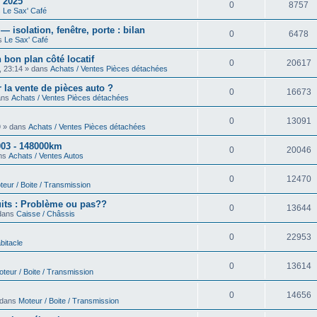
 2025
0
8757
s
Le Sax' Café
isolation, fenêtre, porte : bilan
0
6478
ns
Le Sax' Café
 bon plan côté locatif
0
20617
, 23:14 » dans
Achats / Ventes Pièces détachées
 la vente de pièces auto ?
0
16673
dans
Achats / Ventes Pièces détachées
0
13091
9 » dans
Achats / Ventes Pièces détachées
03 - 148000km
0
20046
ans
Achats / Ventes Autos
0
12470
teur / Boite / Transmission
uits : Problème ou pas??
0
13644
 dans
Caisse / Châssis
0
22953
bitacle
0
13614
teur / Boite / Transmission
0
14656
 dans
Moteur / Boite / Transmission