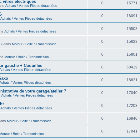
 vitres électriques
0
15771
dans
Achats / Ventes Pièces détachées
S
0
16091
s
Achats / Ventes Pièces détachées
0
15503
ans
Achats / Ventes Pièces détachées
0
15623
0 » dans
Moteur / Boite / Transmission
0
15801
ans
Moteur / Boite / Transmission
eur gauche + Coquilles
0
60419
Achats / Ventes Pièces détachées
 Saxo
0
16831
Achats / Ventes Pièces détachées
strative de votre garage/atelier ?
0
17040
s
Achats / Ventes Pièces détachées
ht
0
17203
s
Achats / Ventes Pièces détachées
0
16840
 dans
Moteur / Boite / Transmission
0
17041
Moteur / Boite / Transmission