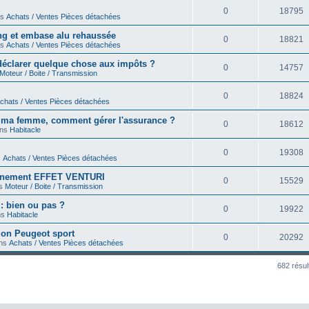
0
18795
ns
Achats / Ventes Pièces détachées
ong et embase alu rehaussée
0
18821
ns
Achats / Ventes Pièces détachées
déclarer quelque chose aux impôts ?
0
14757
Moteur / Boite / Transmission
0
18824
chats / Ventes Pièces détachées
r ma femme, comment gérer l'assurance ?
0
18612
ans
Habitacle
0
19308
s
Achats / Ventes Pièces détachées
onnement EFFET VENTURI
0
15529
ns
Moteur / Boite / Transmission
 : bien ou pas ?
0
19922
ns
Habitacle
on Peugeot sport
0
20292
ans
Achats / Ventes Pièces détachées
682 résul