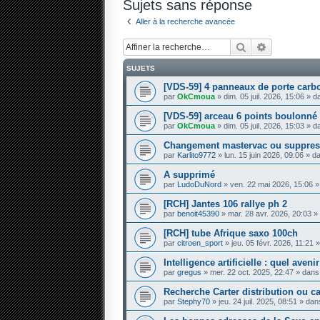
Sujets sans réponse
Aller à la recherche avancée
Rechercher
Recherche 
SUJETS
[VDS-59] 4 panneaux de porte carb
par
OkCmoua
» dim. 05 juil. 2026, 15:06 » 
[VDS-59] arceau 6 points boulonné
par
OkCmoua
» dim. 05 juil. 2026, 15:03 » 
Changement mastervac ou suppres
par
Karlito9772
» lun. 15 juin 2026, 09:06 » 
A supprimé
par
LudoDuNord
» ven. 22 mai 2026, 15:06 
[RCH] Jantes 106 rallye ph 2
par
benoit45390
» mar. 28 avr. 2026, 20:03 
[RCH] tube Afrique saxo 100ch
par
citroen_sport
» jeu. 05 févr. 2026, 11:21
Intelligence artificielle : quel aven
par
gregus
» mer. 22 oct. 2025, 22:47 » dan
Recherche Carter distribution ou 
par
Stephy70
» jeu. 24 juil. 2025, 08:51 » da