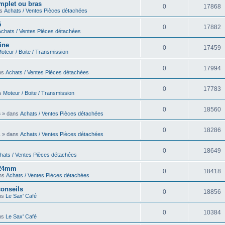
omplet ou bras
0
17868
ns
Achats / Ventes Pièces détachées
5
0
17882
Achats / Ventes Pièces détachées
ine
0
17459
oteur / Boite / Transmission
0
17994
ans
Achats / Ventes Pièces détachées
0
17783
ns
Moteur / Boite / Transmission
0
18560
6 » dans
Achats / Ventes Pièces détachées
0
18286
1 » dans
Achats / Ventes Pièces détachées
0
18649
hats / Ventes Pièces détachées
6 24mm
0
18418
ans
Achats / Ventes Pièces détachées
onseils
0
18856
ans
Le Sax' Café
0
10384
ans
Le Sax' Café