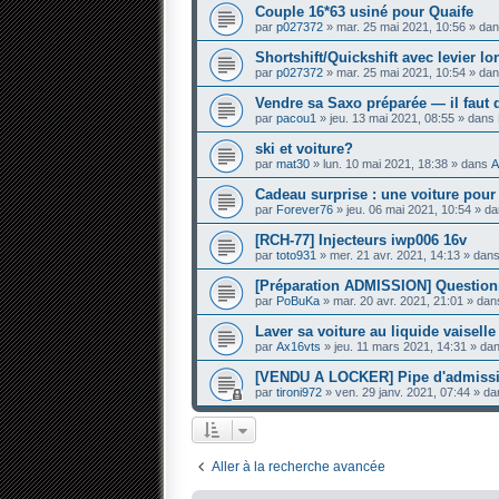
Couple 16*63 usiné pour Quaife
par
p027372
» mar. 25 mai 2021, 10:56 » da
Shortshift/Quickshift avec levier l
par
p027372
» mar. 25 mai 2021, 10:54 » da
Vendre sa Saxo préparée — il faut 
par
pacou1
» jeu. 13 mai 2021, 08:55 » dans
ski et voiture?
par
mat30
» lun. 10 mai 2021, 18:38 » dans
A
Cadeau surprise : une voiture pou
par
Forever76
» jeu. 06 mai 2021, 10:54 » d
[RCH-77] Injecteurs iwp006 16v
par
toto931
» mer. 21 avr. 2021, 14:13 » dan
[Préparation ADMISSION] Questi
par
PoBuKa
» mar. 20 avr. 2021, 21:01 » da
Laver sa voiture au liquide vaiselle
par
Ax16vts
» jeu. 11 mars 2021, 14:31 » da
[VENDU A LOCKER] Pipe d'admissi
par
tironi972
» ven. 29 janv. 2021, 07:44 » d
Aller à la recherche avancée