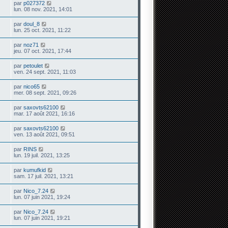
par
p027372
lun. 08 nov. 2021, 14:01
par
doul_8
lun. 25 oct. 2021, 11:22
par
noz71
jeu. 07 oct. 2021, 17:44
par
petoulet
ven. 24 sept. 2021, 11:03
par
nico65
mer. 08 sept. 2021, 09:26
par
saxovts62100
mar. 17 août 2021, 16:16
par
saxovts62100
ven. 13 août 2021, 09:51
par
RINS
lun. 19 juil. 2021, 13:25
par
kumufkid
sam. 17 juil. 2021, 13:21
par
Nico_7.24
lun. 07 juin 2021, 19:24
par
Nico_7.24
lun. 07 juin 2021, 19:21