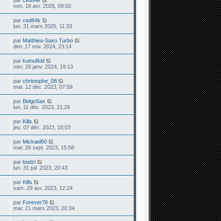
ven. 18 avr. 2025, 09:50
par
ced64k
lun. 31 mars 2025, 11:33
par
Matthieu-Saxo Turbo
dim. 17 nov. 2024, 23:14
par
kumufkid
ven. 26 janv. 2024, 19:13
par
christophe_08
mar. 12 déc. 2023, 07:59
par
BelgoSax
lun. 11 déc. 2023, 21:26
par
Kills
jeu. 07 déc. 2023, 18:03
par
Mickael50
mar. 26 sept. 2023, 15:58
par
budzi
lun. 31 juil. 2023, 20:43
par
Kills
sam. 29 avr. 2023, 12:24
par
Forever76
mar. 21 mars 2023, 20:34