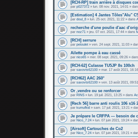
[RCH-RP] train arrière à disques c
par
p027372
» lun. 08 nov. 2021, 14:01 » da
[Estimation] 4 Jantes Tôles"Alu" C
par
doul_8
» lun. 25 oct. 2021, 11:22 » dans
recherche d'une poulie d'aac d'orig
par
noz71
» jeu. 07 oct. 2021, 17:44 » dans
M
[RCH] serrure
par
petoulet
» ven. 24 sept. 2021, 11:03 » d
Ailette pompe à eau cassé
par
nico65
» mer. 08 sept. 2021, 09:26 » da
[RCH-62] Culasse TU5JP 8s 100ch
par
saxovts62100
» mar. 17 août 2021, 16:1
[RCH62] AAC 260°
par
saxovts62100
» ven. 13 août 2021, 09:5
Or ,vendre ou se renforcer
par
RINS
» lun. 19 juil. 2021, 13:25 » dans
Ac
[Rech 56] barre anti roulis 106 s1
par
kumufkid
» sam. 17 juil. 2021, 13:21 » d
Je prépare le CRFPA — besoin de c
par
Nico_7.24
» lun. 07 juin 2021, 19:24 » d
[Airsoft] Cartouches de Co2
par
Nico_7.24
» lun. 07 juin 2021, 19:21 » d