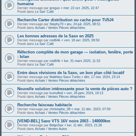
humaine
Dernier message par
gregus
«
mer. 22 oct. 2025, 22:47
Posté dans
Le Sax' Café
Recherche Carter distribution ou cache pour TU5J4
Dernier message par
Stephy70
«
jeu. 24 juil. 2025, 08:51
Posté dans
Achats / Ventes Pièces détachées
Les bonnes adresses de la Saxo en 2025
Dernier message par
ced64k
«
ven. 18 avr. 2025, 09:50
Posté dans
Le Sax' Café
Réfection complète de mon garage — isolation, fenêtre, porte
: bilan
Dernier message par
ced64k
«
lun. 31 mars 2025, 11:33
Posté dans
Le Sax' Café
Entre deux révisions de la Saxo, un bon plan côté locatif
Dernier message par
Matthieu-Saxo Turbo
«
dim. 17 nov. 2024, 23:14
Posté dans
Achats / Ventes Pièces détachées
Nouvelle solution intéressante pour la vente de pièces auto ?
Dernier message par
kumufkid
«
ven. 26 janv. 2024, 19:13
Posté dans
Achats / Ventes Pièces détachées
Recherche faisceau habitacle
Dernier message par
christophe_08
«
mar. 12 déc. 2023, 07:59
Posté dans
Achats / Ventes Pièces détachées
[VEND-BEL] Saxo VTS 16V noire 2003 - 148000km
Dernier message par
BelgoSax
«
lun. 11 déc. 2023, 21:26
Posté dans
Achats / Ventes Autos