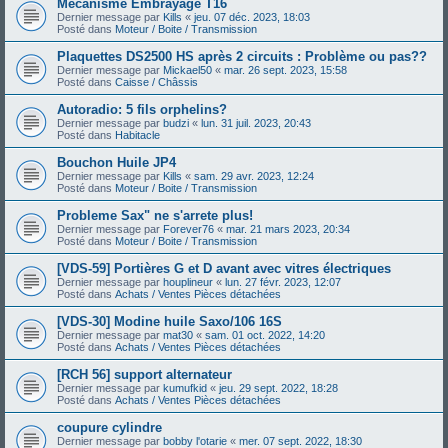
Mécanisme Embrayage T16
Dernier message par
Kills
«
jeu. 07 déc. 2023, 18:03
Posté dans
Moteur / Boite / Transmission
Plaquettes DS2500 HS après 2 circuits : Problème ou pas??
Dernier message par
Mickael50
«
mar. 26 sept. 2023, 15:58
Posté dans
Caisse / Châssis
Autoradio: 5 fils orphelins?
Dernier message par
budzi
«
lun. 31 juil. 2023, 20:43
Posté dans
Habitacle
Bouchon Huile JP4
Dernier message par
Kills
«
sam. 29 avr. 2023, 12:24
Posté dans
Moteur / Boite / Transmission
Probleme Sax" ne s'arrete plus!
Dernier message par
Forever76
«
mar. 21 mars 2023, 20:34
Posté dans
Moteur / Boite / Transmission
[VDS-59] Portières G et D avant avec vitres électriques
Dernier message par
houplineur
«
lun. 27 févr. 2023, 12:07
Posté dans
Achats / Ventes Pièces détachées
[VDS-30] Modine huile Saxo/106 16S
Dernier message par
mat30
«
sam. 01 oct. 2022, 14:20
Posté dans
Achats / Ventes Pièces détachées
[RCH 56] support alternateur
Dernier message par
kumufkid
«
jeu. 29 sept. 2022, 18:28
Posté dans
Achats / Ventes Pièces détachées
coupure cylindre
Dernier message par
bobby l'otarie
«
mer. 07 sept. 2022, 18:30