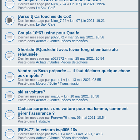
Dernier message par
Nico_7.24
«
lun. 07 juin 2021, 19:24
Posté dans
Le Sax' Café
[Airsoft] Cartouches de Co2
Dernier message par
Nico_7.24
«
lun. 07 juin 2021, 19:21
Posté dans
Le Sax' Café
Couple 16*63 usiné pour Quaife
Dernier message par
p027372
«
mar. 25 mai 2021, 10:56
Posté dans
Achats / Ventes Pièces détachées
Shortshift/Quickshift avec levier long et embase alu
rehaussée
Dernier message par
p027372
«
mar. 25 mai 2021, 10:54
Posté dans
Achats / Ventes Pièces détachées
Vendre sa Saxo préparée — il faut déclarer quelque chose
aux impôts ?
Dernier message par
pacou1
«
jeu. 13 mai 2021, 08:55
Posté dans
Moteur / Boite / Transmission
ski et voiture?
Dernier message par
mat30
«
lun. 10 mai 2021, 18:38
Posté dans
Achats / Ventes Pièces détachées
Cadeau surprise : une voiture pour ma femme, comment
gérer l'assurance ?
Dernier message par
Forever76
«
jeu. 06 mai 2021, 10:54
Posté dans
Habitacle
[RCH-77] Injecteurs iwp006 16v
Dernier message par
toto931
«
mer. 21 avr. 2021, 14:13
Posté dans
Achats / Ventes Pièces détachées