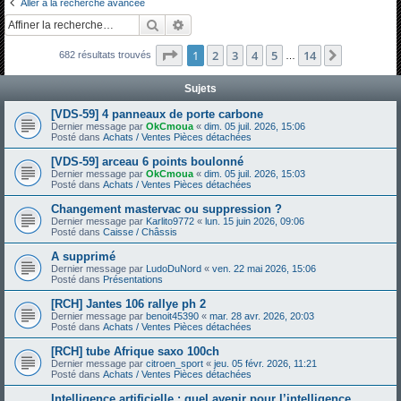
Aller à la recherche avancée
h
Rechercher
Recherche avancée
e
Page
1
sur
14
1
2
3
4
5
14
Suivante
682 résultats trouvés
r
…
c
Sujets
h
[VDS-59] 4 panneaux de porte carbone
e
Dernier message par
OkCmoua
«
dim. 05 juil. 2026, 15:06
Posté dans
Achats / Ventes Pièces détachées
r
[VDS-59] arceau 6 points boulonné
Dernier message par
OkCmoua
«
dim. 05 juil. 2026, 15:03
Posté dans
Achats / Ventes Pièces détachées
Changement mastervac ou suppression ?
Dernier message par
Karlito9772
«
lun. 15 juin 2026, 09:06
Posté dans
Caisse / Châssis
A supprimé
Dernier message par
LudoDuNord
«
ven. 22 mai 2026, 15:06
Posté dans
Présentations
[RCH] Jantes 106 rallye ph 2
Dernier message par
benoit45390
«
mar. 28 avr. 2026, 20:03
Posté dans
Achats / Ventes Pièces détachées
[RCH] tube Afrique saxo 100ch
Dernier message par
citroen_sport
«
jeu. 05 févr. 2026, 11:21
Posté dans
Achats / Ventes Pièces détachées
Intelligence artificielle : quel avenir pour l’intelligence