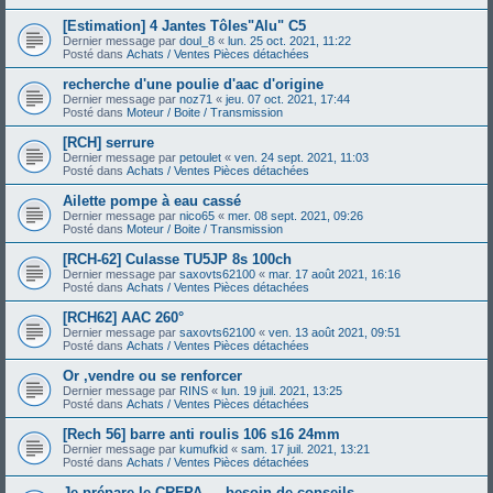
[Estimation] 4 Jantes Tôles"Alu" C5
Dernier message par
doul_8
«
lun. 25 oct. 2021, 11:22
Posté dans
Achats / Ventes Pièces détachées
recherche d'une poulie d'aac d'origine
Dernier message par
noz71
«
jeu. 07 oct. 2021, 17:44
Posté dans
Moteur / Boite / Transmission
[RCH] serrure
Dernier message par
petoulet
«
ven. 24 sept. 2021, 11:03
Posté dans
Achats / Ventes Pièces détachées
Ailette pompe à eau cassé
Dernier message par
nico65
«
mer. 08 sept. 2021, 09:26
Posté dans
Moteur / Boite / Transmission
[RCH-62] Culasse TU5JP 8s 100ch
Dernier message par
saxovts62100
«
mar. 17 août 2021, 16:16
Posté dans
Achats / Ventes Pièces détachées
[RCH62] AAC 260°
Dernier message par
saxovts62100
«
ven. 13 août 2021, 09:51
Posté dans
Achats / Ventes Pièces détachées
Or ,vendre ou se renforcer
Dernier message par
RINS
«
lun. 19 juil. 2021, 13:25
Posté dans
Achats / Ventes Pièces détachées
[Rech 56] barre anti roulis 106 s16 24mm
Dernier message par
kumufkid
«
sam. 17 juil. 2021, 13:21
Posté dans
Achats / Ventes Pièces détachées
Je prépare le CRFPA — besoin de conseils