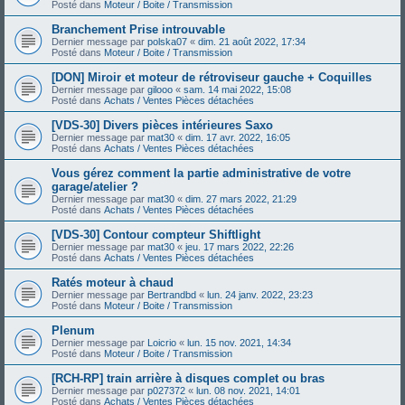
Posté dans
Moteur / Boite / Transmission
Branchement Prise introuvable
Dernier message par
polska07
«
dim. 21 août 2022, 17:34
Posté dans
Moteur / Boite / Transmission
[DON] Miroir et moteur de rétroviseur gauche + Coquilles
Dernier message par
gilooo
«
sam. 14 mai 2022, 15:08
Posté dans
Achats / Ventes Pièces détachées
[VDS-30] Divers pièces intérieures Saxo
Dernier message par
mat30
«
dim. 17 avr. 2022, 16:05
Posté dans
Achats / Ventes Pièces détachées
Vous gérez comment la partie administrative de votre
garage/atelier ?
Dernier message par
mat30
«
dim. 27 mars 2022, 21:29
Posté dans
Achats / Ventes Pièces détachées
[VDS-30] Contour compteur Shiftlight
Dernier message par
mat30
«
jeu. 17 mars 2022, 22:26
Posté dans
Achats / Ventes Pièces détachées
Ratés moteur à chaud
Dernier message par
Bertrandbd
«
lun. 24 janv. 2022, 23:23
Posté dans
Moteur / Boite / Transmission
Plenum
Dernier message par
Loicrio
«
lun. 15 nov. 2021, 14:34
Posté dans
Moteur / Boite / Transmission
[RCH-RP] train arrière à disques complet ou bras
Dernier message par
p027372
«
lun. 08 nov. 2021, 14:01
Posté dans
Achats / Ventes Pièces détachées