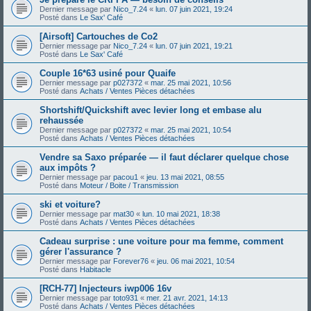
Dernier message par
Nico_7.24
«
lun. 07 juin 2021, 19:24
Posté dans
Le Sax' Café
[Airsoft] Cartouches de Co2
Dernier message par
Nico_7.24
«
lun. 07 juin 2021, 19:21
Posté dans
Le Sax' Café
Couple 16*63 usiné pour Quaife
Dernier message par
p027372
«
mar. 25 mai 2021, 10:56
Posté dans
Achats / Ventes Pièces détachées
Shortshift/Quickshift avec levier long et embase alu
rehaussée
Dernier message par
p027372
«
mar. 25 mai 2021, 10:54
Posté dans
Achats / Ventes Pièces détachées
Vendre sa Saxo préparée — il faut déclarer quelque chose
aux impôts ?
Dernier message par
pacou1
«
jeu. 13 mai 2021, 08:55
Posté dans
Moteur / Boite / Transmission
ski et voiture?
Dernier message par
mat30
«
lun. 10 mai 2021, 18:38
Posté dans
Achats / Ventes Pièces détachées
Cadeau surprise : une voiture pour ma femme, comment
gérer l'assurance ?
Dernier message par
Forever76
«
jeu. 06 mai 2021, 10:54
Posté dans
Habitacle
[RCH-77] Injecteurs iwp006 16v
Dernier message par
toto931
«
mer. 21 avr. 2021, 14:13
Posté dans
Achats / Ventes Pièces détachées