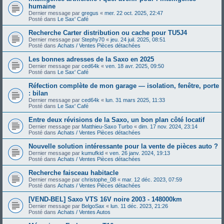
humaine
Dernier message par
gregus
«
mer. 22 oct. 2025, 22:47
Posté dans
Le Sax' Café
Recherche Carter distribution ou cache pour TU5J4
Dernier message par
Stephy70
«
jeu. 24 juil. 2025, 08:51
Posté dans
Achats / Ventes Pièces détachées
Les bonnes adresses de la Saxo en 2025
Dernier message par
ced64k
«
ven. 18 avr. 2025, 09:50
Posté dans
Le Sax' Café
Réfection complète de mon garage — isolation, fenêtre, porte
: bilan
Dernier message par
ced64k
«
lun. 31 mars 2025, 11:33
Posté dans
Le Sax' Café
Entre deux révisions de la Saxo, un bon plan côté locatif
Dernier message par
Matthieu-Saxo Turbo
«
dim. 17 nov. 2024, 23:14
Posté dans
Achats / Ventes Pièces détachées
Nouvelle solution intéressante pour la vente de pièces auto ?
Dernier message par
kumufkid
«
ven. 26 janv. 2024, 19:13
Posté dans
Achats / Ventes Pièces détachées
Recherche faisceau habitacle
Dernier message par
christophe_08
«
mar. 12 déc. 2023, 07:59
Posté dans
Achats / Ventes Pièces détachées
[VEND-BEL] Saxo VTS 16V noire 2003 - 148000km
Dernier message par
BelgoSax
«
lun. 11 déc. 2023, 21:26
Posté dans
Achats / Ventes Autos