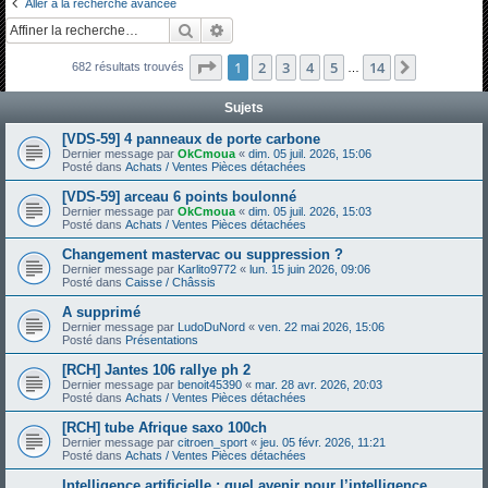
Aller à la recherche avancée
h
Rechercher
Recherche avancée
e
Page
1
sur
14
1
2
3
4
5
14
Suivante
682 résultats trouvés
r
…
c
Sujets
h
[VDS-59] 4 panneaux de porte carbone
e
Dernier message par
OkCmoua
«
dim. 05 juil. 2026, 15:06
Posté dans
Achats / Ventes Pièces détachées
r
[VDS-59] arceau 6 points boulonné
Dernier message par
OkCmoua
«
dim. 05 juil. 2026, 15:03
Posté dans
Achats / Ventes Pièces détachées
Changement mastervac ou suppression ?
Dernier message par
Karlito9772
«
lun. 15 juin 2026, 09:06
Posté dans
Caisse / Châssis
A supprimé
Dernier message par
LudoDuNord
«
ven. 22 mai 2026, 15:06
Posté dans
Présentations
[RCH] Jantes 106 rallye ph 2
Dernier message par
benoit45390
«
mar. 28 avr. 2026, 20:03
Posté dans
Achats / Ventes Pièces détachées
[RCH] tube Afrique saxo 100ch
Dernier message par
citroen_sport
«
jeu. 05 févr. 2026, 11:21
Posté dans
Achats / Ventes Pièces détachées
Intelligence artificielle : quel avenir pour l’intelligence