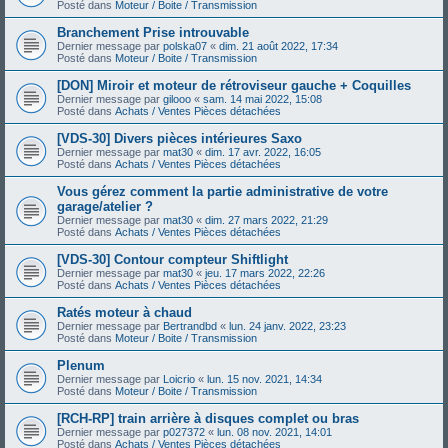
Posté dans
Moteur / Boite / Transmission
Branchement Prise introuvable
Dernier message par
polska07
«
dim. 21 août 2022, 17:34
Posté dans
Moteur / Boite / Transmission
[DON] Miroir et moteur de rétroviseur gauche + Coquilles
Dernier message par
gilooo
«
sam. 14 mai 2022, 15:08
Posté dans
Achats / Ventes Pièces détachées
[VDS-30] Divers pièces intérieures Saxo
Dernier message par
mat30
«
dim. 17 avr. 2022, 16:05
Posté dans
Achats / Ventes Pièces détachées
Vous gérez comment la partie administrative de votre
garage/atelier ?
Dernier message par
mat30
«
dim. 27 mars 2022, 21:29
Posté dans
Achats / Ventes Pièces détachées
[VDS-30] Contour compteur Shiftlight
Dernier message par
mat30
«
jeu. 17 mars 2022, 22:26
Posté dans
Achats / Ventes Pièces détachées
Ratés moteur à chaud
Dernier message par
Bertrandbd
«
lun. 24 janv. 2022, 23:23
Posté dans
Moteur / Boite / Transmission
Plenum
Dernier message par
Loicrio
«
lun. 15 nov. 2021, 14:34
Posté dans
Moteur / Boite / Transmission
[RCH-RP] train arrière à disques complet ou bras
Dernier message par
p027372
«
lun. 08 nov. 2021, 14:01
Posté dans
Achats / Ventes Pièces détachées