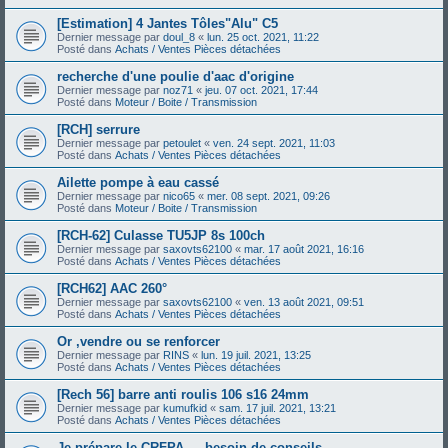
[Estimation] 4 Jantes Tôles"Alu" C5
Dernier message par
doul_8
«
lun. 25 oct. 2021, 11:22
Posté dans
Achats / Ventes Pièces détachées
recherche d'une poulie d'aac d'origine
Dernier message par
noz71
«
jeu. 07 oct. 2021, 17:44
Posté dans
Moteur / Boite / Transmission
[RCH] serrure
Dernier message par
petoulet
«
ven. 24 sept. 2021, 11:03
Posté dans
Achats / Ventes Pièces détachées
Ailette pompe à eau cassé
Dernier message par
nico65
«
mer. 08 sept. 2021, 09:26
Posté dans
Moteur / Boite / Transmission
[RCH-62] Culasse TU5JP 8s 100ch
Dernier message par
saxovts62100
«
mar. 17 août 2021, 16:16
Posté dans
Achats / Ventes Pièces détachées
[RCH62] AAC 260°
Dernier message par
saxovts62100
«
ven. 13 août 2021, 09:51
Posté dans
Achats / Ventes Pièces détachées
Or ,vendre ou se renforcer
Dernier message par
RINS
«
lun. 19 juil. 2021, 13:25
Posté dans
Achats / Ventes Pièces détachées
[Rech 56] barre anti roulis 106 s16 24mm
Dernier message par
kumufkid
«
sam. 17 juil. 2021, 13:21
Posté dans
Achats / Ventes Pièces détachées
Je prépare le CRFPA — besoin de conseils