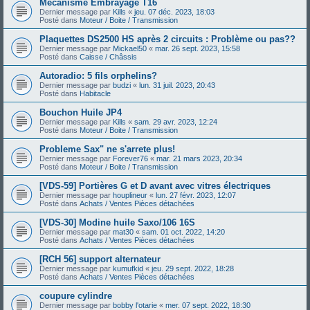
Mécanisme Embrayage T16
Dernier message par
Kills
«
jeu. 07 déc. 2023, 18:03
Posté dans
Moteur / Boite / Transmission
Plaquettes DS2500 HS après 2 circuits : Problème ou pas??
Dernier message par
Mickael50
«
mar. 26 sept. 2023, 15:58
Posté dans
Caisse / Châssis
Autoradio: 5 fils orphelins?
Dernier message par
budzi
«
lun. 31 juil. 2023, 20:43
Posté dans
Habitacle
Bouchon Huile JP4
Dernier message par
Kills
«
sam. 29 avr. 2023, 12:24
Posté dans
Moteur / Boite / Transmission
Probleme Sax" ne s'arrete plus!
Dernier message par
Forever76
«
mar. 21 mars 2023, 20:34
Posté dans
Moteur / Boite / Transmission
[VDS-59] Portières G et D avant avec vitres électriques
Dernier message par
houplineur
«
lun. 27 févr. 2023, 12:07
Posté dans
Achats / Ventes Pièces détachées
[VDS-30] Modine huile Saxo/106 16S
Dernier message par
mat30
«
sam. 01 oct. 2022, 14:20
Posté dans
Achats / Ventes Pièces détachées
[RCH 56] support alternateur
Dernier message par
kumufkid
«
jeu. 29 sept. 2022, 18:28
Posté dans
Achats / Ventes Pièces détachées
coupure cylindre
Dernier message par
bobby l'otarie
«
mer. 07 sept. 2022, 18:30