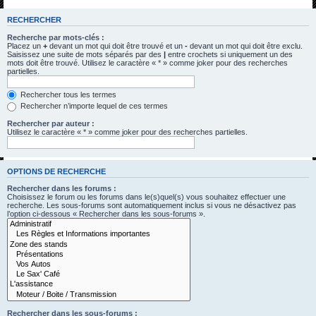
h
RECHERCHER
e
Recherche par mots-clés :
r
Placez un
+
devant un mot qui doit être trouvé et un
-
devant un mot qui doit être exclu.
Saisissez une suite de mots séparés par des
|
entre crochets si uniquement un des
c
mots doit être trouvé. Utilisez le caractère « * » comme joker pour des recherches
partielles.
h
e
Rechercher tous les termes
Rechercher n’importe lequel de ces termes
r
Rechercher par auteur :
Utilisez le caractère « * » comme joker pour des recherches partielles.
OPTIONS DE RECHERCHE
Rechercher dans les forums :
Choisissez le forum ou les forums dans le(s)quel(s) vous souhaitez effectuer une
recherche. Les sous-forums sont automatiquement inclus si vous ne désactivez pas
l’option ci-dessous « Rechercher dans les sous-forums ».
Rechercher dans les sous-forums :