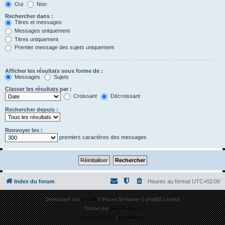
Oui
Non
Rechercher dans :
Titres et messages
Messages uniquement
Titres uniquement
Premier message des sujets uniquement
Afficher les résultats sous forme de :
Messages
Sujets
Classer les résultats par :
Croissant
Décroissant
Rechercher depuis :
Renvoyer les :
premiers caractères des messages
Index du forum
Heures au format
UTC+02:00
Développé par
phpBB
® Forum Software © phpBB Limited
Traduit par
phpBB-fr.com
Confidentialité
|
Conditions