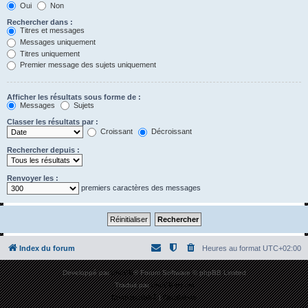
Oui
Non
Rechercher dans :
Titres et messages
Messages uniquement
Titres uniquement
Premier message des sujets uniquement
Afficher les résultats sous forme de :
Messages
Sujets
Classer les résultats par :
Croissant
Décroissant
Rechercher depuis :
Renvoyer les :
premiers caractères des messages
Index du forum
Heures au format
UTC+02:00
Développé par
phpBB
® Forum Software © phpBB Limited
Traduit par
phpBB-fr.com
Confidentialité
|
Conditions