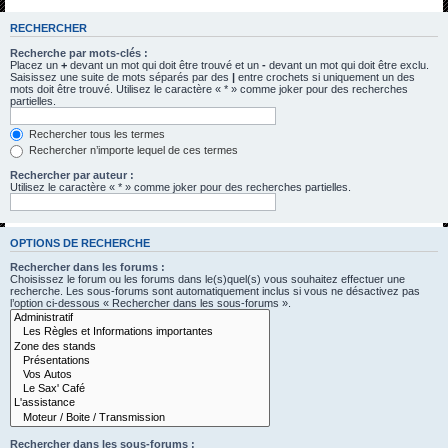
h
RECHERCHER
e
Recherche par mots-clés :
r
Placez un
+
devant un mot qui doit être trouvé et un
-
devant un mot qui doit être exclu.
Saisissez une suite de mots séparés par des
|
entre crochets si uniquement un des
c
mots doit être trouvé. Utilisez le caractère « * » comme joker pour des recherches
partielles.
h
e
Rechercher tous les termes
Rechercher n’importe lequel de ces termes
r
Rechercher par auteur :
Utilisez le caractère « * » comme joker pour des recherches partielles.
OPTIONS DE RECHERCHE
Rechercher dans les forums :
Choisissez le forum ou les forums dans le(s)quel(s) vous souhaitez effectuer une
recherche. Les sous-forums sont automatiquement inclus si vous ne désactivez pas
l’option ci-dessous « Rechercher dans les sous-forums ».
Rechercher dans les sous-forums :